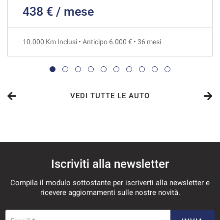
438 € / mese
621€/mese
36 Mesi
10.000 Km Inclusi • Anticipo 6.000 € • 36 mesi
VEDI
638€/mese
48 Mesi
VEDI TUTTE LE AUTO
VEDI
642€/mese
Iscriviti alla newsletter
36 Mesi
Compila il modulo sottostante per iscriverti alla newsletter e
VEDI
ricevere aggiornamenti sulle nostre novità.