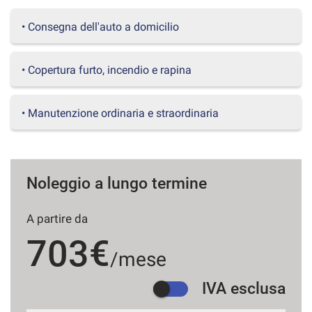
questi
• Consegna dell'auto a domicilio
strumenti
di
tracciamento
si
• Copertura furto, incendio e rapina
rimanda
alla
cookie
• Manutenzione ordinaria e straordinaria
policy.
Puoi
rivedere
e
modificare
Noleggio a lungo termine
le
tue
A partire da
scelte
in
703€
qualsiasi
/mese
momento.
IVA esclusa
a