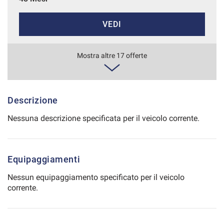
Salva
VEDI
le
impostazioni
516€/mese
Mostra altre 17 offerte
36 Mesi
VEDI
Descrizione
Nessuna descrizione specificata per il veicolo corrente.
518€/mese
48 Mesi
Equipaggiamenti
VEDI
Nessun equipaggiamento specificato per il veicolo
corrente.
537€/mese
36 Mesi