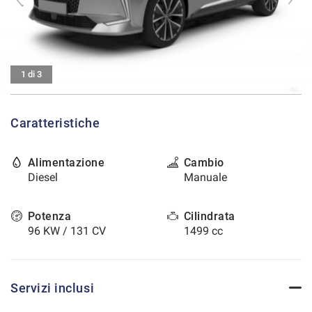
tracciamento
che
CONTATTI
adottiamo
per
offrire
AREA COMMERCIANTI
le
1 di 3
funzionalità
e
svolgere
Caratteristiche
le
attività
di
Alimentazione
Cambio
seguito
Diesel
Manuale
descritte.
Per
ottenere
Potenza
Cilindrata
maggiori
96 KW / 131 CV
1499 cc
informazioni
sull'utilità
e
sul
Servizi inclusi
funzionamento
di