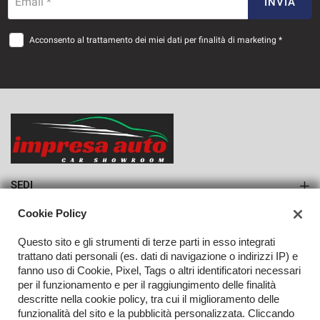
661€/mese
Email *
INVIA
36 Mesi
Acconsento al trattamento dei miei dati per finalità di marketing *
VEDI
683€/mese
36 Mesi
VEDI
SEDI
Sede di Monteforte Irpino
Cookie Policy
AZIENDA
Questo sito e gli strumenti di terze parti in esso integrati
Azienda
trattano dati personali (es. dati di navigazione o indirizzi IP) e
fanno uso di Cookie, Pixel, Tags o altri identificatori necessari
Contatti
per il funzionamento e per il raggiungimento delle finalità
descritte nella cookie policy, tra cui il miglioramento delle
funzionalità del sito e la pubblicità personalizzata. Cliccando