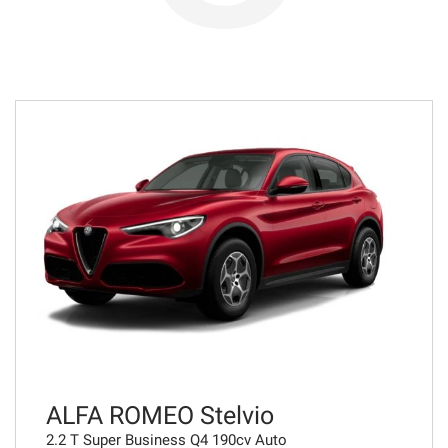
598€/mese
36 Mesi
VEDI
598€/mese
48 Mesi
VEDI
618€/mese
48 Mesi
VEDI
ALFA ROMEO Stelvio
2.2 T Super Business Q4 190cv Auto