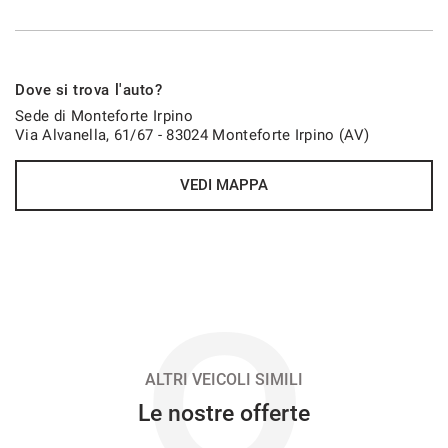
VEDI
563€/mese
Dove si trova l'auto?
48 Mesi
Sede di Monteforte Irpino
Via Alvanella, 61/67 - 83024 Monteforte Irpino (AV)
VEDI
VEDI MAPPA
576€/mese
48 Mesi
VEDI
O
578€/mese
36 Mesi
ALTRI VEICOLI SIMILI
Le nostre offerte
VEDI