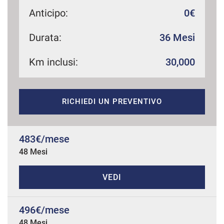
Anticipo:
0€
Durata:
36 Mesi
mpre
Cookie necessari
ilitato
Km inclusi:
30,000
Cookie delle preferenze
RICHIEDI UN PREVENTIVO
Cookie per il miglioramento dell'esperienza utente
Cookie analitici
483€/mese
48 Mesi
Cookie di marketing
VEDI
Leggi
la
496€/mese
cookie
policy
48 Mesi