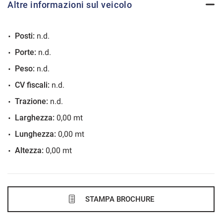
Altre informazioni sul veicolo
VEDI
Posti:
n.d.
538€/mese
Porte:
n.d.
48 Mesi
Peso:
n.d.
VEDI
CV fiscali:
n.d.
Trazione:
n.d.
556€/mese
Larghezza:
0,00 mt
36 Mesi
Lunghezza:
0,00 mt
Altezza:
0,00 mt
VEDI
558€/mese
48 Mesi
STAMPA BROCHURE