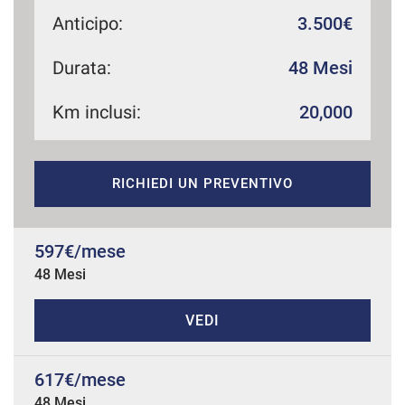
Anticipo:
3.500€
Durata:
48 Mesi
mpre
Cookie necessari
ilitato
Km inclusi:
20,000
Cookie delle preferenze
RICHIEDI UN PREVENTIVO
Cookie per il miglioramento dell'esperienza utente
Cookie analitici
597€/mese
48 Mesi
Cookie di marketing
VEDI
Leggi
la
617€/mese
cookie
policy
48 Mesi