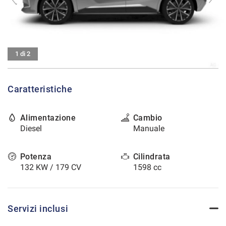
tracciamento
che
CONTATTI
adottiamo
per
offrire
AREA COMMERCIANTI
le
1 di 2
funzionalità
e
svolgere
Caratteristiche
le
attività
di
Alimentazione
Cambio
seguito
Diesel
Manuale
descritte.
Per
ottenere
Potenza
Cilindrata
maggiori
132 KW / 179 CV
1598 cc
informazioni
sull'utilità
e
sul
Servizi inclusi
funzionamento
di