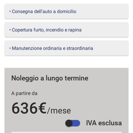
questi
• Consegna dell'auto a domicilio
strumenti
di
tracciamento
si
• Copertura furto, incendio e rapina
rimanda
alla
cookie
• Manutenzione ordinaria e straordinaria
policy.
Puoi
rivedere
e
modificare
Noleggio a lungo termine
le
tue
A partire da
scelte
in
636€
qualsiasi
/mese
momento.
IVA esclusa
a