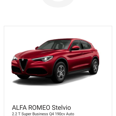
726€/mese
36 Mesi
VEDI
742€/mese
48 Mesi
VEDI
761€/mese
48 Mesi
VEDI
ALFA ROMEO Stelvio
2.2 T Super Business Q4 190cv Auto