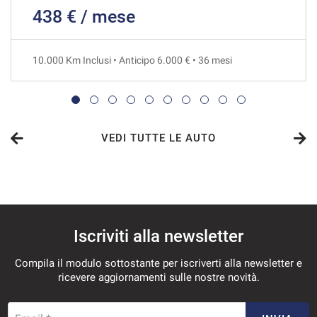
438 € / mese
762€/mese
36 Mesi
10.000 Km Inclusi • Anticipo 6.000 € • 36 mesi
VEDI
775€/mese
36 Mesi
VEDI TUTTE LE AUTO
VEDI
798€/mese
Iscriviti alla newsletter
36 Mesi
Compila il modulo sottostante per iscriverti alla newsletter e
VEDI
ricevere aggiornamenti sulle nostre novità.