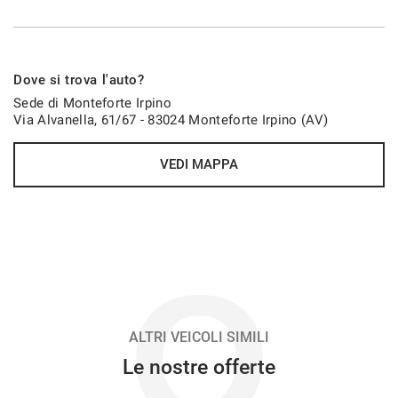
VEDI
703€/mese
Dove si trova l'auto?
48 Mesi
Sede di Monteforte Irpino
Via Alvanella, 61/67 - 83024 Monteforte Irpino (AV)
VEDI
VEDI MAPPA
706€/mese
36 Mesi
VEDI
O
722€/mese
48 Mesi
ALTRI VEICOLI SIMILI
Le nostre offerte
VEDI