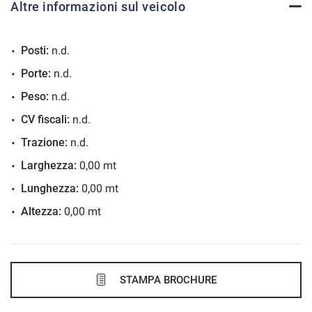
Altre informazioni sul veicolo
VEDI
Posti:
n.d.
675€/mese
Porte:
n.d.
48 Mesi
Peso:
n.d.
VEDI
CV fiscali:
n.d.
Trazione:
n.d.
683€/mese
Larghezza:
0,00 mt
48 Mesi
Lunghezza:
0,00 mt
Altezza:
0,00 mt
VEDI
688€/mese
36 Mesi
STAMPA BROCHURE