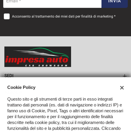
816€/mese
Email *
INVIA
36 Mesi
Acconsento al trattamento dei miei dati per finalità di marketing *
VEDI
836€/mese
36 Mesi
VEDI
SEDI
Sede di Monteforte Irpino
Cookie Policy
AZIENDA
Questo sito e gli strumenti di terze parti in esso integrati
Azienda
trattano dati personali (es. dati di navigazione o indirizzi IP) e
fanno uso di Cookie, Pixel, Tags o altri identificatori necessari
Contatti
per il funzionamento e per il raggiungimento delle finalità
descritte nella cookie policy, tra cui il miglioramento delle
funzionalità del sito e la pubblicità personalizzata. Cliccando