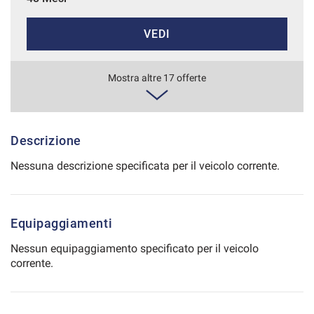
Salva
VEDI
le
impostazioni
652€/mese
Mostra altre 17 offerte
36 Mesi
VEDI
Descrizione
Nessuna descrizione specificata per il veicolo corrente.
656€/mese
48 Mesi
Equipaggiamenti
VEDI
Nessun equipaggiamento specificato per il veicolo
corrente.
665€/mese
36 Mesi