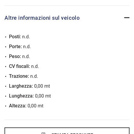
637€/mese
48 Mesi
Altre informazioni sul veicolo
VEDI
Posti:
n.d.
651€/mese
Porte:
n.d.
36 Mesi
Peso:
n.d.
VEDI
CV fiscali:
n.d.
Trazione:
n.d.
662€/mese
Larghezza:
0,00 mt
48 Mesi
Lunghezza:
0,00 mt
Altezza:
0,00 mt
VEDI
675€/mese