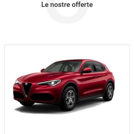
O
Le nostre offerte
VEDI
722€/mese
48 Mesi
VEDI
745€/mese
36 Mesi
VEDI
748€/mese
48 Mesi