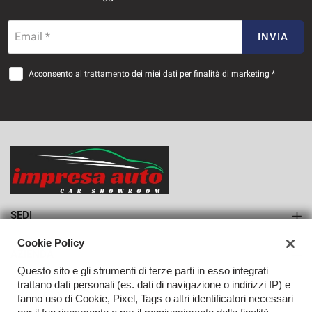
797€/mese
Email *
INVIA
48 Mesi
Acconsento al trattamento dei miei dati per finalità di marketing *
VEDI
841€/mese
36 Mesi
VEDI
SEDI
Sede di Monteforte Irpino
Cookie Policy
AZIENDA
Questo sito e gli strumenti di terze parti in esso integrati
Azienda
trattano dati personali (es. dati di navigazione o indirizzi IP) e
fanno uso di Cookie, Pixel, Tags o altri identificatori necessari
Contatti