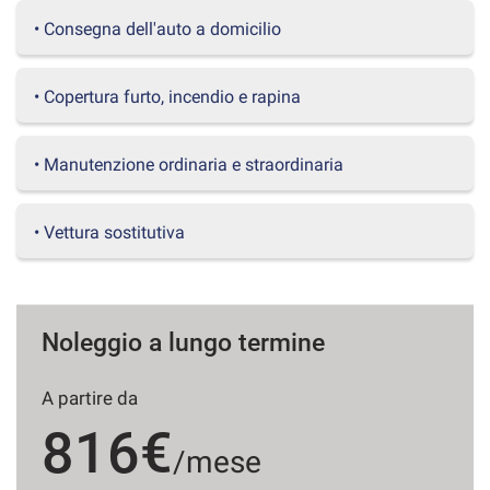
questi
• Consegna dell'auto a domicilio
strumenti
di
tracciamento
• Copertura furto, incendio e rapina
si
rimanda
alla
• Manutenzione ordinaria e straordinaria
cookie
policy.
Puoi
• Vettura sostitutiva
rivedere
e
modificare
le
tue
Noleggio a lungo termine
scelte
in
qualsiasi
A partire da
momento.
816€
/mese
a