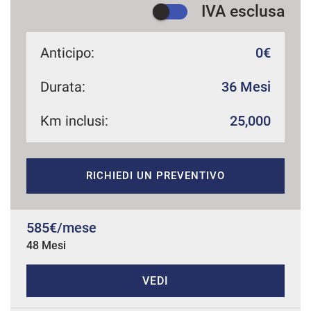
IVA esclusa
Anticipo:
0€
mpre
Cookie necessari
ilitato
Durata:
36 Mesi
Cookie delle preferenze
Km inclusi:
25,000
Cookie per il miglioramento dell'esperienza utente
RICHIEDI UN PREVENTIVO
Cookie analitici
585€/mese
Cookie di marketing
48 Mesi
Leggi
VEDI
la
cookie
policy