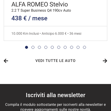
VEDI
ALFA ROMEO Stelvio
2.2 T Super Business Q4 190cv Auto
438 € / mese
761€/mese
36 Mesi
10.000 Km Inclusi • Anticipo 6.000 € • 36 mesi
VEDI
773€/mese
48 Mesi
VEDI TUTTE LE AUTO
VEDI
792€/mese
Iscriviti alla newsletter
36 Mesi
Compila il modulo sottostante per iscriverti alla newsletter e
VEDI
ricevere aggiornamenti sulle nostre novità.