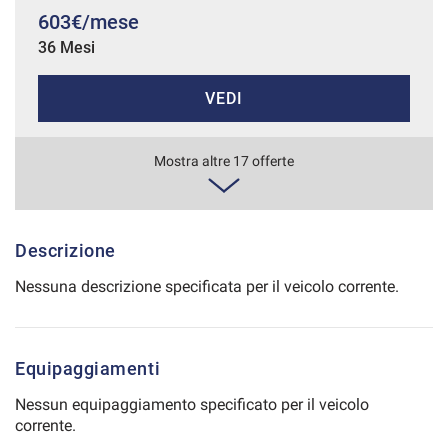
603€/mese
Salva
36 Mesi
le
impostazioni
VEDI
612€/mese
Mostra altre 17 offerte
48 Mesi
VEDI
Descrizione
Nessuna descrizione specificata per il veicolo corrente.
620€/mese
36 Mesi
Equipaggiamenti
VEDI
Nessun equipaggiamento specificato per il veicolo
corrente.