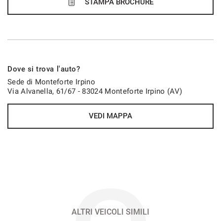
36 Mesi
STAMPA BROCHURE
VEDI
686€/mese
Dove si trova l'auto?
48 Mesi
Sede di Monteforte Irpino
Via Alvanella, 61/67 - 83024 Monteforte Irpino (AV)
VEDI
VEDI MAPPA
696€/mese
48 Mesi
VEDI
700€/mese
36 Mesi
ALTRI VEICOLI SIMILI