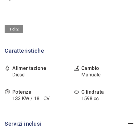
tracciamento
che
CONTATTI
adottiamo
per
offrire
AREA COMMERCIANTI
1 di 2
le
funzionalità
e
Caratteristiche
svolgere
le
attività
Alimentazione
Cambio
di
Diesel
Manuale
seguito
descritte.
Per
Potenza
Cilindrata
ottenere
133 KW / 181 CV
1598 cc
maggiori
informazioni
sull'utilità
e
Servizi inclusi
sul
funzionamento
di