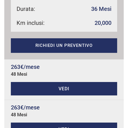
Durata:
36 Mesi
Km inclusi:
20,000
mpre
Cookie necessari
ilitato
Cookie delle preferenze
RICHIEDI UN PREVENTIVO
Cookie per il miglioramento dell'esperienza utente
263€/mese
48 Mesi
Cookie analitici
VEDI
Cookie di marketing
263€/mese
Leggi
48 Mesi
la
cookie
policy