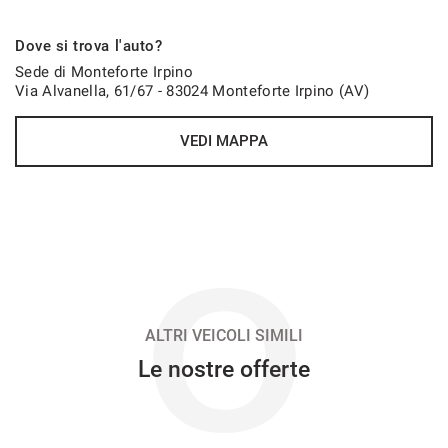
311€/mese
Dove si trova l'auto?
36 Mesi
Sede di Monteforte Irpino
Via Alvanella, 61/67 - 83024 Monteforte Irpino (AV)
VEDI
VEDI MAPPA
314€/mese
48 Mesi
VEDI
O
314€/mese
48 Mesi
ALTRI VEICOLI SIMILI
Le nostre offerte
VEDI