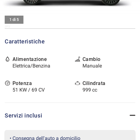
tracciamento
che
CONTATTI
adottiamo
1 di 5
per
offrire
AREA COMMERCIANTI
le
funzionalità
Caratteristiche
e
svolgere
le
Alimentazione
Cambio
attività
Elettrica/Benzina
Manuale
di
seguito
Potenza
Cilindrata
descritte.
Per
51 KW / 69 CV
999 cc
ottenere
maggiori
informazioni
sull'utilità
Servizi inclusi
e
sul
funzionamento
• Consegna dell'auto a domicilio
di