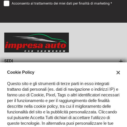
Acconsento al trattamento dei miei dati per finalità di marketing *
VEDI
376€/mese
36 Mesi
VEDI
SEDI
Sede di Monteforte Irpino
Cookie Policy
AZIENDA
Questo sito e gli strumenti di terze parti in esso integrati
Azienda
trattano dati personali (es. dati di navigazione o indirizzi IP) e
fanno uso di Cookie, Pixel, Tags o altri identificatori necessari
Contatti
per il funzionamento e per il raggiungimento delle finalità
descritte nella cookie policy, tra cui il miglioramento delle
funzionalità del sito e la pubblicità personalizzata. Cliccando
sul pulsante Accetta Tutti dichiari di accettare l'utilizzo di
TORNA IN CIMA
queste tecnologie. In alternativa puoi personalizzare le tue