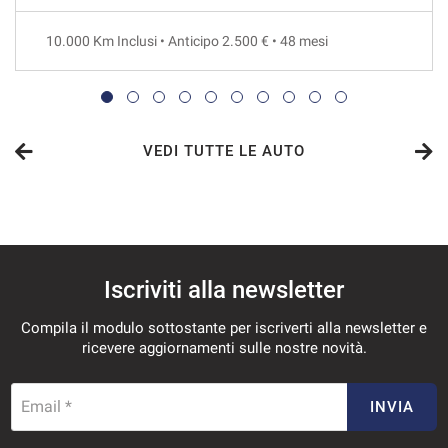
36 Mesi
10.000 Km Inclusi • Anticipo 2.500 € • 48 mesi
VEDI
350€/mese
36 Mesi
VEDI TUTTE LE AUTO
VEDI
357€/mese
Iscriviti alla newsletter
48 Mesi
Compila il modulo sottostante per iscriverti alla newsletter e
VEDI
ricevere aggiornamenti sulle nostre novità.
367€/mese
Email *
INVIA
36 Mesi