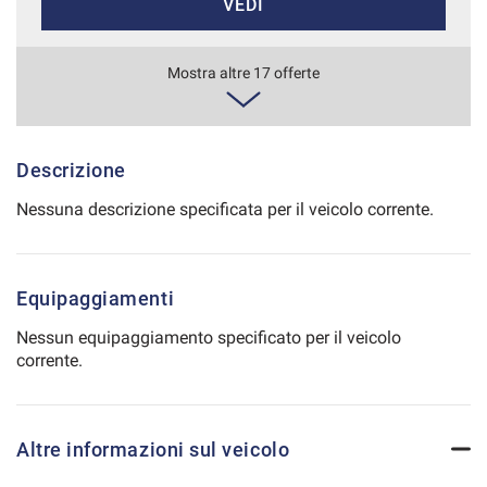
VEDI
Salva
le
impostazioni
265€/mese
Mostra altre 17 offerte
36 Mesi
VEDI
Descrizione
Nessuna descrizione specificata per il veicolo corrente.
273€/mese
48 Mesi
Equipaggiamenti
VEDI
Nessun equipaggiamento specificato per il veicolo
corrente.
276€/mese
36 Mesi
Altre informazioni sul veicolo
VEDI