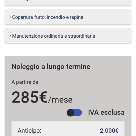
questi
strumenti
• Copertura furto, incendio e rapina
di
tracciamento
si
• Manutenzione ordinaria e straordinaria
rimanda
alla
cookie
policy.
Puoi
Noleggio a lungo termine
rivedere
e
modificare
A partire da
le
tue
285€
scelte
/mese
in
qualsiasi
IVA esclusa
momento.
Anticipo:
2.000€
a