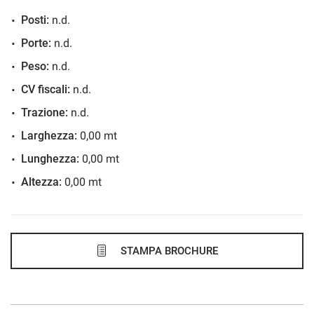
Posti:
n.d.
288€/mese
Porte:
n.d.
48 Mesi
Peso:
n.d.
VEDI
CV fiscali:
n.d.
Trazione:
n.d.
302€/mese
Larghezza:
0,00 mt
36 Mesi
Lunghezza:
0,00 mt
Altezza:
0,00 mt
VEDI
306€/mese
48 Mesi
STAMPA BROCHURE
VEDI