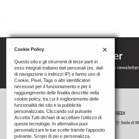
Cookie Policy
Iscriviti alla newsletter
Questo sito e gli strumenti di terze parti in
Compila il modulo sottostante per iscriverti alla newsletter
esso integrati trattano dati personali (es. dati
nostre novità.
di navigazione o indirizzi IP) e fanno uso di
Cookie, Pixel, Tags o altri identificatori
necessari per il funzionamento e per il
raggiungimento delle finalità descritte nella
cookie policy, tra cui il miglioramento delle
funzionalità del sito e la pubblicità
personalizzata. Cliccando sul pulsante
SEDI
Accetta Tutti dichiari di accettare l'utilizzo di
Sede di M
queste tecnologie. In alternativa puoi
personalizzare le tue scelte tramite l'apposito
pulsante. Scopri di più e personalizza.
Leggi