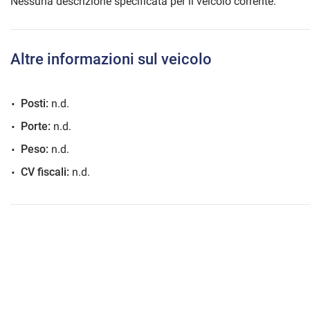
Nessuna descrizione specificata per il veicolo corrente.
Altre informazioni sul veicolo
mpre
Cookie necessari
ilitato
Posti:
n.d.
Cookie delle preferenze
Porte:
n.d.
Peso:
n.d.
Cookie per il miglioramento dell'esperienza utente
CV fiscali:
n.d.
Cookie analitici
Cookie di marketing