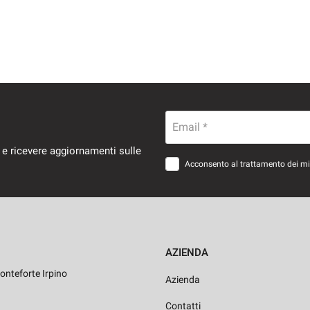
Email *
 e ricevere aggiornamenti sulle
Acconsento al trattamento dei miei
AZIENDA
onteforte Irpino
Azienda
Contatti