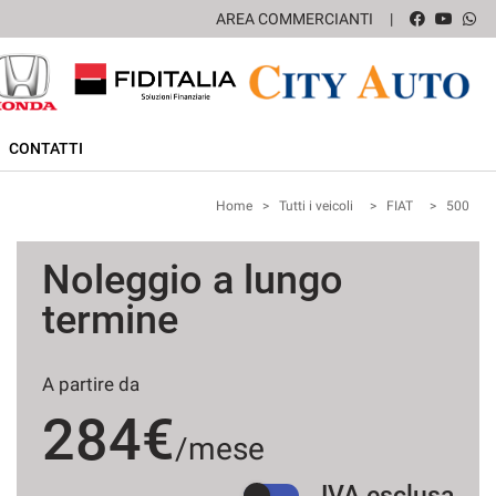
AREA COMMERCIANTI
CONTATTI
Home
>
Tutti i veicoli
>
FIAT
>
500
Noleggio a lungo
termine
A partire da
284€
/mese
IVA esclusa