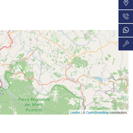
VEDI
36 Mesi
330€/mese
VEDI
48 Mesi
335€/mese
VEDI
36 Mesi
345€/mese
VEDI
48 Mesi
352€/mese
VEDI
36 Mesi
Leaflet
| ©
OpenStreetMap
contributors
370€/mese
VEDI
36 Mesi