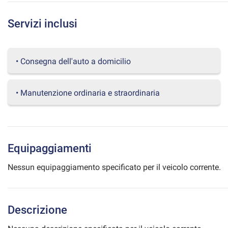
questi
strumenti
Servizi inclusi
di
tracciamento
si
rimanda
• Consegna dell'auto a domicilio
alla
cookie
policy.
• Manutenzione ordinaria e straordinaria
Puoi
rivedere
e
modificare
le
Equipaggiamenti
tue
scelte
Nessun equipaggiamento specificato per il veicolo corrente.
in
qualsiasi
momento.
Descrizione
a