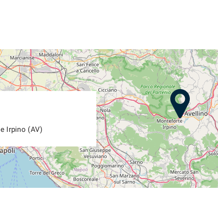
e Irpino (AV)