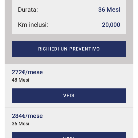
Durata:
36 Mesi
Km inclusi:
20,000
mpre
Cookie necessari
ilitato
Cookie delle preferenze
RICHIEDI UN PREVENTIVO
Cookie per il miglioramento dell'esperienza utente
272€/mese
48 Mesi
Cookie analitici
VEDI
Cookie di marketing
284€/mese
Leggi
36 Mesi
la
cookie
policy