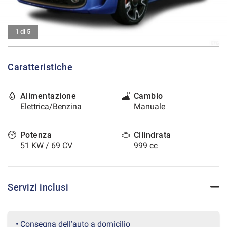
tracciamento
che
CONTATTI
adottiamo
1 di 5
per
offrire
AREA COMMERCIANTI
le
funzionalità
Caratteristiche
e
svolgere
le
Alimentazione
Cambio
attività
Elettrica/Benzina
Manuale
di
seguito
Potenza
Cilindrata
descritte.
Per
51 KW / 69 CV
999 cc
ottenere
maggiori
informazioni
sull'utilità
Servizi inclusi
e
sul
funzionamento
• Consegna dell'auto a domicilio
di