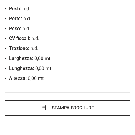
Posti:
n.d.
300€/mese
Porte:
n.d.
48 Mesi
Peso:
n.d.
VEDI
CV fiscali:
n.d.
Trazione:
n.d.
305€/mese
Larghezza:
0,00 mt
48 Mesi
Lunghezza:
0,00 mt
Altezza:
0,00 mt
VEDI
317€/mese
48 Mesi
STAMPA BROCHURE
VEDI