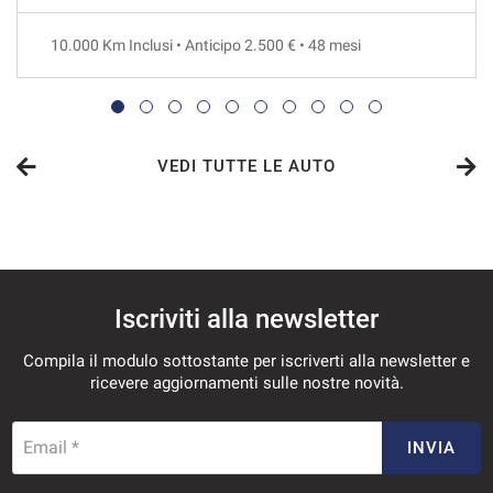
36 Mesi
10.000 Km Inclusi • Anticipo 2.500 € • 48 mesi
VEDI
363€/mese
48 Mesi
VEDI TUTTE LE AUTO
VEDI
372€/mese
Iscriviti alla newsletter
36 Mesi
Compila il modulo sottostante per iscriverti alla newsletter e
VEDI
ricevere aggiornamenti sulle nostre novità.
390€/mese
Email *
INVIA
36 Mesi