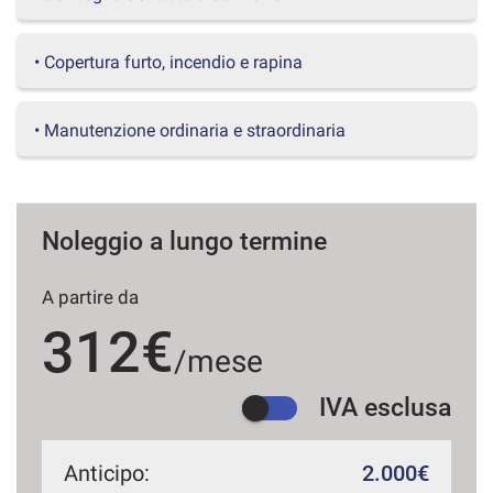
questi
strumenti
• Copertura furto, incendio e rapina
di
tracciamento
si
• Manutenzione ordinaria e straordinaria
rimanda
alla
cookie
policy.
Puoi
Noleggio a lungo termine
rivedere
e
modificare
A partire da
le
tue
312€
scelte
/mese
in
qualsiasi
IVA esclusa
momento.
Anticipo:
2.000€
a