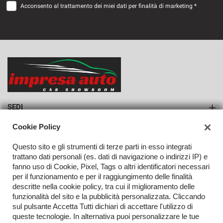
Acconsento al trattamento dei miei dati per finalità di marketing *
VEDI
408€/mese
36 Mesi
VEDI
SEDI
Sede di Monteforte Irpino
Cookie Policy
AZIENDA
Questo sito e gli strumenti di terze parti in esso integrati
Azienda
trattano dati personali (es. dati di navigazione o indirizzi IP) e
fanno uso di Cookie, Pixel, Tags o altri identificatori necessari
Contatti
per il funzionamento e per il raggiungimento delle finalità
descritte nella cookie policy, tra cui il miglioramento delle
funzionalità del sito e la pubblicità personalizzata. Cliccando
sul pulsante Accetta Tutti dichiari di accettare l'utilizzo di
TORNA IN CIMA
queste tecnologie. In alternativa puoi personalizzare le tue