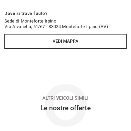
318€/mese
Dove si trova l'auto?
48 Mesi
Sede di Monteforte Irpino
Via Alvanella, 61/67 - 83024 Monteforte Irpino (AV)
VEDI
VEDI MAPPA
330€/mese
36 Mesi
VEDI
O
331€/mese
48 Mesi
ALTRI VEICOLI SIMILI
Le nostre offerte
VEDI