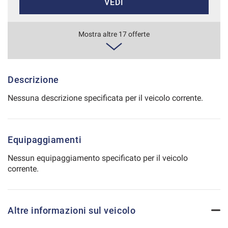
VEDI
Salva
le
impostazioni
284€/mese
Mostra altre 17 offerte
48 Mesi
VEDI
Descrizione
Nessuna descrizione specificata per il veicolo corrente.
286€/mese
48 Mesi
Equipaggiamenti
VEDI
Nessun equipaggiamento specificato per il veicolo
corrente.
298€/mese
36 Mesi
Altre informazioni sul veicolo
VEDI