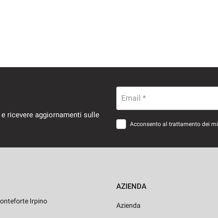
Email *
 e ricevere aggiornamenti sulle
Acconsento al trattamento dei miei
AZIENDA
onteforte Irpino
Azienda