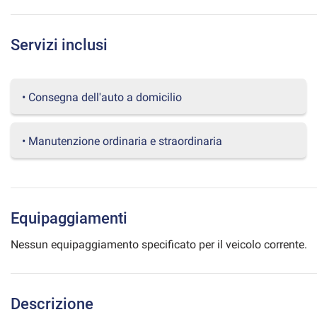
questi
strumenti
di
Servizi inclusi
tracciamento
si
rimanda
• Consegna dell'auto a domicilio
alla
cookie
policy.
Puoi
• Manutenzione ordinaria e straordinaria
rivedere
e
modificare
le
tue
Equipaggiamenti
scelte
in
Nessun equipaggiamento specificato per il veicolo corrente.
qualsiasi
momento.
Descrizione
a