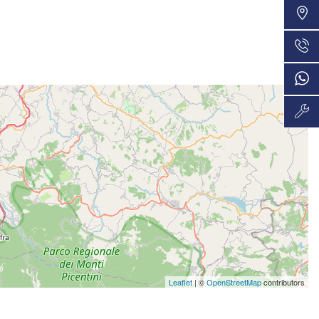
Leaflet
| ©
OpenStreetMap
contributors