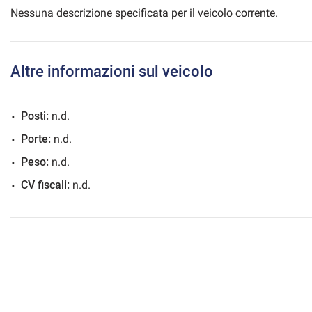
Nessuna descrizione specificata per il veicolo corrente.
mpre
Altre informazioni sul veicolo
Cookie necessari
ilitato
Posti:
n.d.
Cookie delle preferenze
Porte:
n.d.
Cookie per il miglioramento dell'esperienza utente
Peso:
n.d.
CV fiscali:
n.d.
Cookie analitici
Cookie di marketing