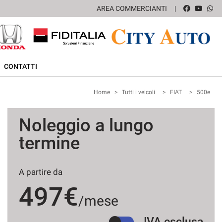
AREA COMMERCIANTI
CONTATTI
Home
>
Tutti i veicoli
>
FIAT
>
500e
Noleggio a lungo
termine
A partire da
497€
/mese
IVA esclusa