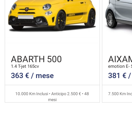
ABARTH 500
AIXAM
1.4 T-jet 165cv
emotion E- 
363 € / mese
381 € 
10.000 Km Inclusi • Anticipo 2.500 € • 48
7.500 Km Incl
mesi