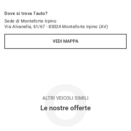
465€/mese
Dove si trova l'auto?
48 Mesi
Sede di Monteforte Irpino
Via Alvanella, 61/67 - 83024 Monteforte Irpino (AV)
VEDI
VEDI MAPPA
470€/mese
36 Mesi
VEDI
O
475€/mese
48 Mesi
ALTRI VEICOLI SIMILI
Le nostre offerte
VEDI