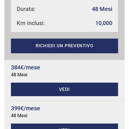
Durata:
48 Mesi
Km inclusi:
10,000
mpre
Cookie necessari
ilitato
Cookie delle preferenze
RICHIEDI UN PREVENTIVO
Cookie per il miglioramento dell'esperienza utente
384€/mese
48 Mesi
Cookie analitici
VEDI
Cookie di marketing
399€/mese
Leggi
48 Mesi
la
cookie
policy