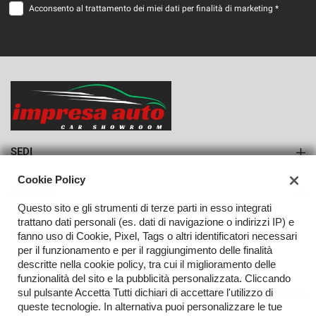
Acconsento al trattamento dei miei dati per finalità di marketing *
VEDI
573€/mese
36 Mesi
VEDI
SEDI
Sede di Monteforte Irpino
Cookie Policy
AZIENDA
Questo sito e gli strumenti di terze parti in esso integrati
Azienda
trattano dati personali (es. dati di navigazione o indirizzi IP) e
fanno uso di Cookie, Pixel, Tags o altri identificatori necessari
Contatti
per il funzionamento e per il raggiungimento delle finalità
descritte nella cookie policy, tra cui il miglioramento delle
funzionalità del sito e la pubblicità personalizzata. Cliccando
sul pulsante Accetta Tutti dichiari di accettare l'utilizzo di
TORNA IN CIMA
queste tecnologie. In alternativa puoi personalizzare le tue