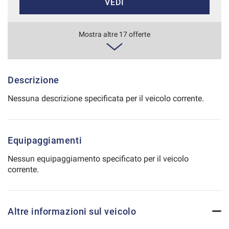
VEDI
Salva
le
impostazioni
409€/mese
Mostra altre 17 offerte
36 Mesi
VEDI
Descrizione
Nessuna descrizione specificata per il veicolo corrente.
412€/mese
48 Mesi
Equipaggiamenti
VEDI
Nessun equipaggiamento specificato per il veicolo
corrente.
424€/mese
36 Mesi
Altre informazioni sul veicolo
VEDI