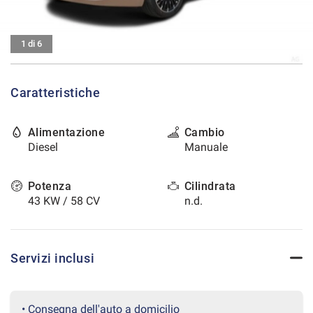
tracciamento
che
CONTATTI
adottiamo
1 di 6
per
offrire
AREA COMMERCIANTI
le
funzionalità
Caratteristiche
e
svolgere
le
Alimentazione
Cambio
attività
Diesel
Manuale
di
seguito
Potenza
Cilindrata
descritte.
Per
43 KW / 58 CV
n.d.
ottenere
maggiori
informazioni
sull'utilità
Servizi inclusi
e
sul
funzionamento
• Consegna dell'auto a domicilio
di