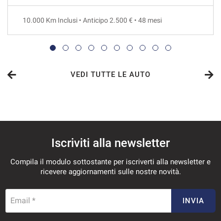
48 Mesi
10.000 Km Inclusi • Anticipo 2.500 € • 48 mesi
VEDI
522€/mese
36 Mesi
VEDI TUTTE LE AUTO
VEDI
528€/mese
Iscriviti alla newsletter
48 Mesi
Compila il modulo sottostante per iscriverti alla newsletter e
VEDI
ricevere aggiornamenti sulle nostre novità.
553€/mese
Email *
INVIA
36 Mesi