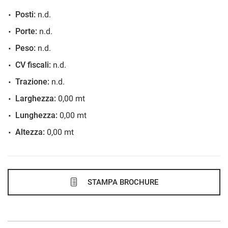
Posti:
n.d.
439€/mese
Porte:
n.d.
36 Mesi
Peso:
n.d.
VEDI
CV fiscali:
n.d.
Trazione:
n.d.
446€/mese
Larghezza:
0,00 mt
48 Mesi
Lunghezza:
0,00 mt
Altezza:
0,00 mt
VEDI
462€/mese
48 Mesi
STAMPA BROCHURE
VEDI