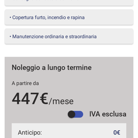
questi
strumenti
• Copertura furto, incendio e rapina
di
tracciamento
si
• Manutenzione ordinaria e straordinaria
rimanda
alla
cookie
policy.
Puoi
Noleggio a lungo termine
rivedere
e
modificare
A partire da
le
tue
447€
scelte
/mese
in
qualsiasi
IVA esclusa
momento.
Anticipo:
0€
a