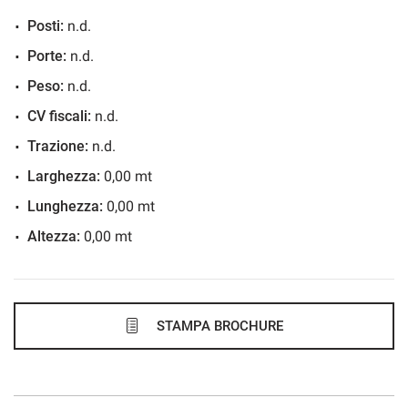
Posti:
n.d.
273€/mese
Porte:
n.d.
36 Mesi
Peso:
n.d.
VEDI
CV fiscali:
n.d.
Trazione:
n.d.
286€/mese
Larghezza:
0,00 mt
48 Mesi
Lunghezza:
0,00 mt
Altezza:
0,00 mt
VEDI
300€/mese
48 Mesi
STAMPA BROCHURE
VEDI