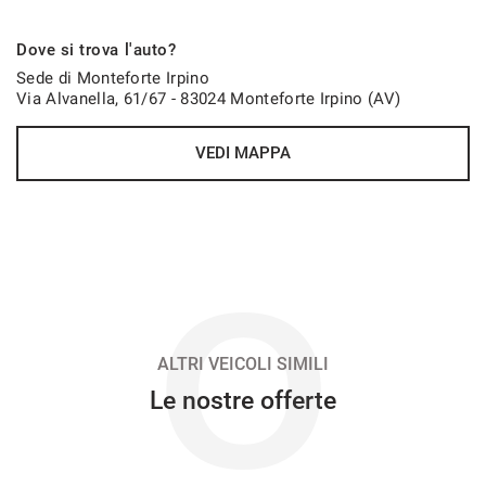
302€/mese
Dove si trova l'auto?
48 Mesi
Sede di Monteforte Irpino
Via Alvanella, 61/67 - 83024 Monteforte Irpino (AV)
VEDI
VEDI MAPPA
302€/mese
48 Mesi
VEDI
O
317€/mese
36 Mesi
ALTRI VEICOLI SIMILI
Le nostre offerte
VEDI