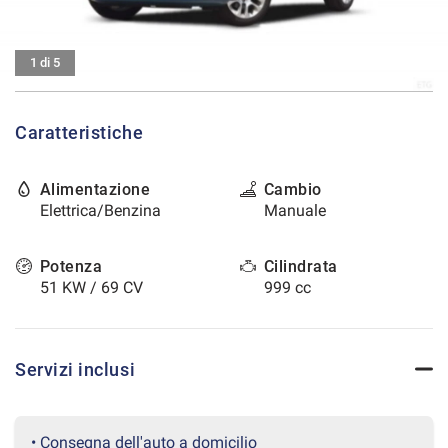
tracciamento
che
CONTATTI
adottiamo
1 di 5
per
offrire
AREA COMMERCIANTI
le
funzionalità
Caratteristiche
e
svolgere
le
Alimentazione
Cambio
attività
Elettrica/Benzina
Manuale
di
seguito
Potenza
Cilindrata
descritte.
Per
51 KW / 69 CV
999 cc
ottenere
maggiori
informazioni
sull'utilità
Servizi inclusi
e
sul
funzionamento
• Consegna dell'auto a domicilio
di