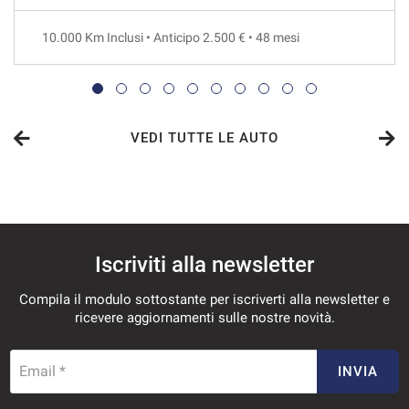
48 Mesi
10.000 Km Inclusi • Anticipo 2.500 € • 48 mesi
VEDI
338€/mese
36 Mesi
VEDI TUTTE LE AUTO
VEDI
351€/mese
Iscriviti alla newsletter
48 Mesi
Compila il modulo sottostante per iscriverti alla newsletter e
VEDI
ricevere aggiornamenti sulle nostre novità.
356€/mese
Email *
INVIA
36 Mesi