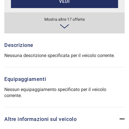
VEDI
Salva
le
impostazioni
262€/mese
Mostra altre 17 offerte
36 Mesi
VEDI
Descrizione
Nessuna descrizione specificata per il veicolo corrente.
265€/mese
36 Mesi
Equipaggiamenti
VEDI
Nessun equipaggiamento specificato per il veicolo
corrente.
266€/mese
48 Mesi
Altre informazioni sul veicolo
VEDI