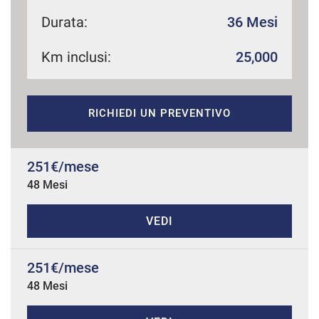
Durata:
36 Mesi
Km inclusi:
25,000
mpre
Cookie necessari
ilitato
Cookie delle preferenze
RICHIEDI UN PREVENTIVO
Cookie per il miglioramento dell'esperienza utente
251€/mese
48 Mesi
Cookie analitici
VEDI
Cookie di marketing
251€/mese
Leggi
48 Mesi
la
cookie
policy