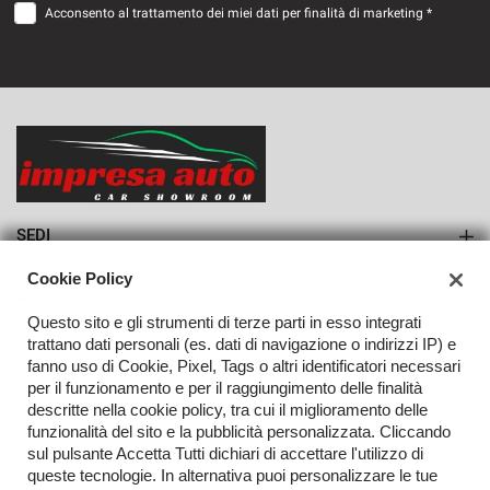
Acconsento al trattamento dei miei dati per finalità di marketing *
VEDI
382€/mese
36 Mesi
VEDI
SEDI
Sede di Monteforte Irpino
Cookie Policy
AZIENDA
Questo sito e gli strumenti di terze parti in esso integrati
Azienda
trattano dati personali (es. dati di navigazione o indirizzi IP) e
fanno uso di Cookie, Pixel, Tags o altri identificatori necessari
Contatti
per il funzionamento e per il raggiungimento delle finalità
descritte nella cookie policy, tra cui il miglioramento delle
funzionalità del sito e la pubblicità personalizzata. Cliccando
sul pulsante Accetta Tutti dichiari di accettare l'utilizzo di
TORNA IN CIMA
queste tecnologie. In alternativa puoi personalizzare le tue