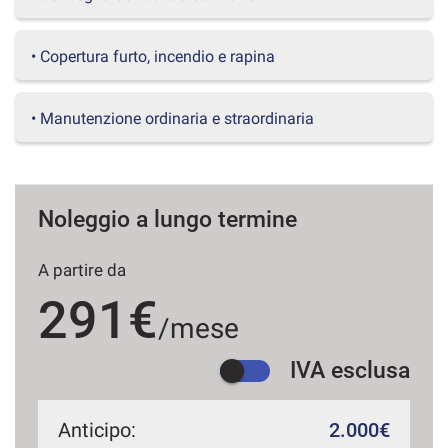
questi
strumenti
• Copertura furto, incendio e rapina
di
tracciamento
si
• Manutenzione ordinaria e straordinaria
rimanda
alla
cookie
policy.
Puoi
Noleggio a lungo termine
rivedere
e
modificare
A partire da
le
tue
291€
scelte
/mese
in
qualsiasi
IVA esclusa
momento.
Anticipo:
2.000€
a