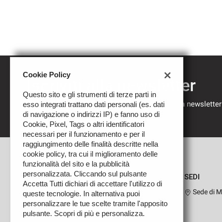
Cookie Policy
Iscriviti alla newsletter
Questo sito e gli strumenti di terze parti in
Compila il modulo sottostante per iscriverti alla newsletter
esso integrati trattano dati personali (es. dati
nostre novità.
di navigazione o indirizzi IP) e fanno uso di
Cookie, Pixel, Tags o altri identificatori
necessari per il funzionamento e per il
raggiungimento delle finalità descritte nella
cookie policy, tra cui il miglioramento delle
funzionalità del sito e la pubblicità
personalizzata. Cliccando sul pulsante
SEDI
Accetta Tutti dichiari di accettare l'utilizzo di
Sede di M
queste tecnologie. In alternativa puoi
personalizzare le tue scelte tramite l'apposito
pulsante. Scopri di più e personalizza.
Leggi