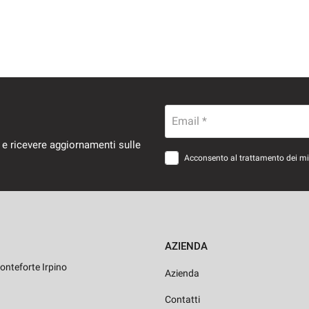
Email *
 e ricevere aggiornamenti sulle
Acconsento al trattamento dei miei
AZIENDA
onteforte Irpino
Azienda
Contatti