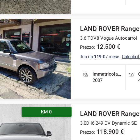
LAND ROVER Range 
3.6 TDV8 Vogue Autocarro!
12.500 €
Prezzo:
Tua da
119 €
/ mese
Calcola i
Immatricolazione
2007
KM 0
LAND ROVER Range 
3.0D l6 249 CV Dynamic SE
118.900 €
Prezzo: