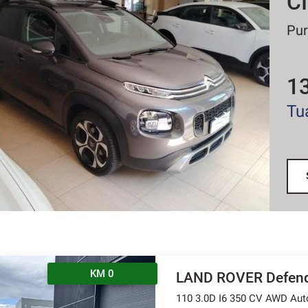
C
Pur
1
Tu
KM 0
LAND ROVER Defen
110 3.0D I6 350 CV AWD Au