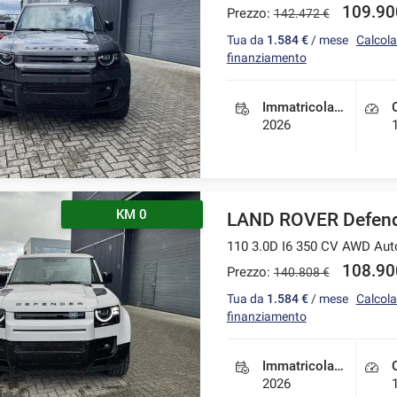
109.90
Prezzo:
142.472 €
Tua da
1.584 €
/ mese
Calcola 
finanziamento
Immatricolazione
2026
KM 0
LAND ROVER Defen
110 3.0D I6 350 CV AWD Au
108.90
Prezzo:
140.808 €
Tua da
1.584 €
/ mese
Calcola 
finanziamento
Immatricolazione
2026