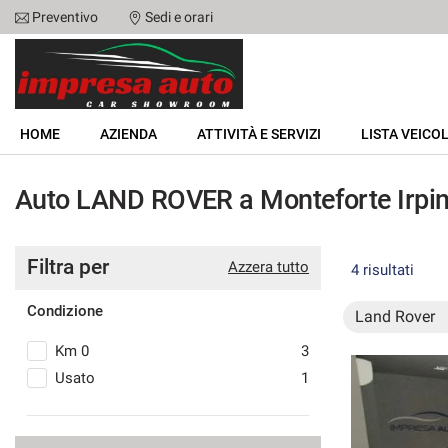
Preventivo
Sedi e orari
Le
tue
preferenze
di
HOME
consenso
HOME
AZIENDA
ATTIVITÀ E SERVIZI
LISTA VEICOL
Il
AZIENDA
seguente
Auto LAND ROVER a Monteforte Irpin
pannello
ATTIVITÀ E SERVIZI
ti
consente
di
Filtra per
LISTA VEICOLI
Azzera tutto
4 risultati
esprimere
le
Condizione
tue
Land Rover
NOLEGGIO
preferenze
Km 0
3
di
consenso
ACQUISTIAMO USATO
Usato
1
alle
tecnologie
ASSISTENZA
di