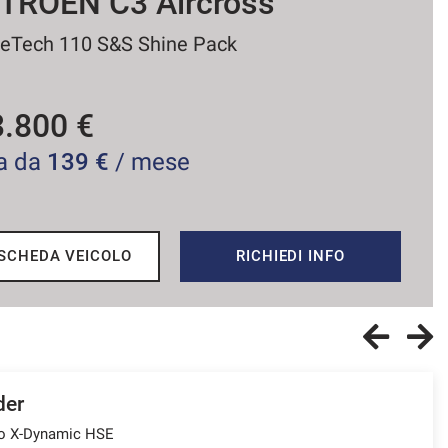
ITROEN C4
eTech 130 S&S EAT8 Plus
6.500 €
a da
182 €
/ mese
SCHEDA VEICOLO
RICHIEDI INFO
der
to X-Dynamic HSE