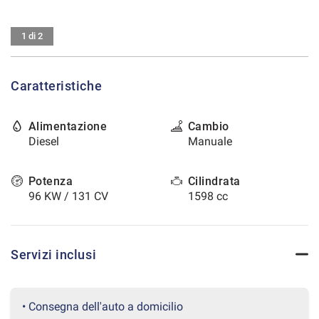
tracciamento
che
CONTATTI
adottiamo
1 di 2
per
offrire
AREA COMMERCIANTI
le
Caratteristiche
funzionalità
e
svolgere
Alimentazione
Cambio
le
Diesel
Manuale
attività
di
seguito
Potenza
Cilindrata
descritte.
96 KW / 131 CV
1598 cc
Per
ottenere
maggiori
informazioni
Servizi inclusi
sull'utilità
e
sul
funzionamento
• Consegna dell'auto a domicilio
di