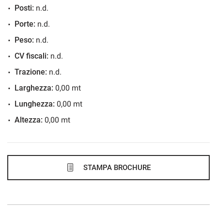
Posti:
n.d.
584€/mese
Porte:
n.d.
48 Mesi
Peso:
n.d.
VEDI
CV fiscali:
n.d.
Trazione:
n.d.
596€/mese
Larghezza:
0,00 mt
36 Mesi
Lunghezza:
0,00 mt
Altezza:
0,00 mt
VEDI
599€/mese
48 Mesi
STAMPA BROCHURE
VEDI