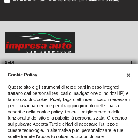
Acconsento al trattamento dei miei dati per finalità di marketing *
VEDI
745€/mese
36 Mesi
VEDI
SEDI
Sede di Monteforte Irpino
Cookie Policy
AZIENDA
Questo sito e gli strumenti di terze parti in esso integrati
Azienda
trattano dati personali (es. dati di navigazione o indirizzi IP) e
fanno uso di Cookie, Pixel, Tags o altri identificatori necessari
Contatti
per il funzionamento e per il raggiungimento delle finalità
descritte nella cookie policy, tra cui il miglioramento delle
funzionalità del sito e la pubblicità personalizzata. Cliccando
sul pulsante Accetta Tutti dichiari di accettare l'utilizzo di
TORNA IN CIMA
queste tecnologie. In alternativa puoi personalizzare le tue
scelte tramite l'apposito pulsante. Scopri di più e