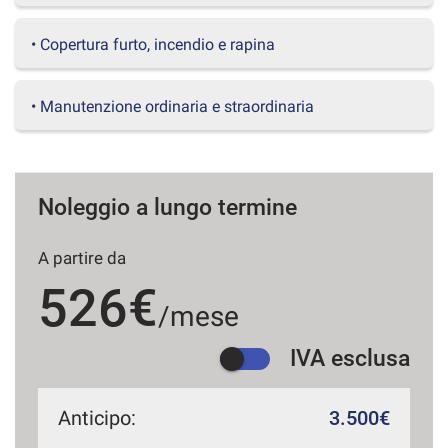
questi
strumenti
• Copertura furto, incendio e rapina
di
tracciamento
si
• Manutenzione ordinaria e straordinaria
rimanda
alla
cookie
policy.
Puoi
Noleggio a lungo termine
rivedere
e
A partire da
modificare
le
526€
tue
/mese
scelte
in
IVA esclusa
qualsiasi
momento.
Anticipo:
3.500€
a