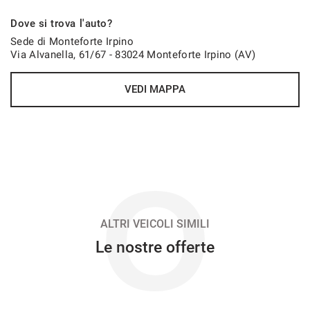
606€/mese
Dove si trova l'auto?
48 Mesi
Sede di Monteforte Irpino
Via Alvanella, 61/67 - 83024 Monteforte Irpino (AV)
VEDI
VEDI MAPPA
618€/mese
36 Mesi
VEDI
O
629€/mese
48 Mesi
ALTRI VEICOLI SIMILI
Le nostre offerte
VEDI
640€/mese