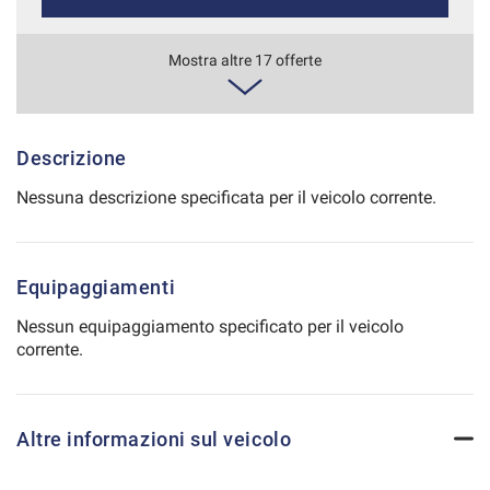
Salva
le
549€/mese
Mostra altre 17 offerte
impostazioni
48 Mesi
VEDI
Descrizione
Nessuna descrizione specificata per il veicolo corrente.
571€/mese
36 Mesi
Equipaggiamenti
VEDI
Nessun equipaggiamento specificato per il veicolo
corrente.
572€/mese
48 Mesi
Altre informazioni sul veicolo
VEDI