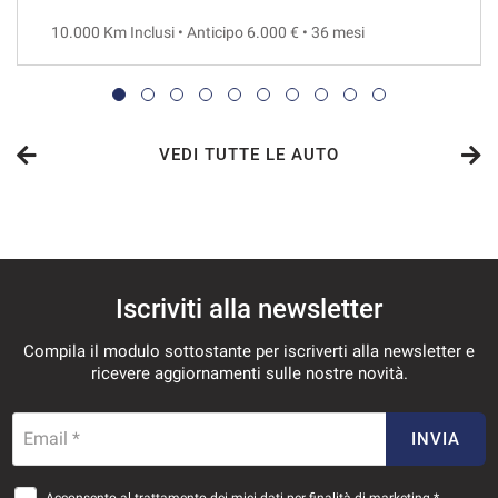
10.000 Km Inclusi • Anticipo 6.000 € • 36 mesi
VEDI
679€/mese
48 Mesi
VEDI TUTTE LE AUTO
VEDI
701€/mese
Iscriviti alla newsletter
36 Mesi
Compila il modulo sottostante per iscriverti alla newsletter e
VEDI
ricevere aggiornamenti sulle nostre novità.
723€/mese
Email *
INVIA
36 Mesi