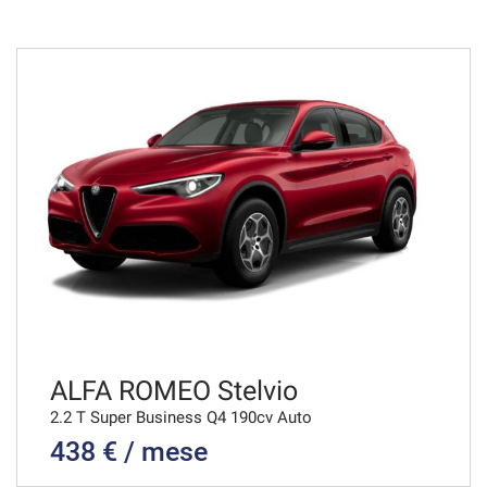
36 Mesi
VEDI
652€/mese
48 Mesi
VEDI
654€/mese
36 Mesi
VEDI
ALFA ROMEO Stelvio
2.2 T Super Business Q4 190cv Auto
438 € / mese
676€/mese
36 Mesi