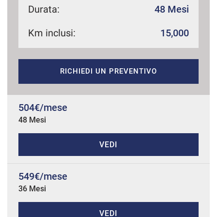
Durata:
48 Mesi
Km inclusi:
15,000
mpre
Cookie necessari
ilitato
RICHIEDI UN PREVENTIVO
Cookie delle preferenze
Cookie per il miglioramento dell'esperienza utente
504€/mese
48 Mesi
Cookie analitici
VEDI
Cookie di marketing
549€/mese
36 Mesi
Leggi
la
cookie
policy
VEDI