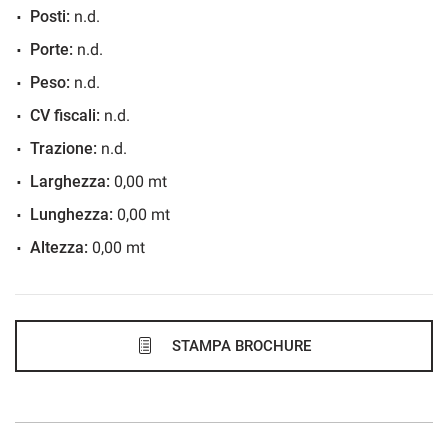
Posti:
n.d.
584€/mese
Porte:
n.d.
48 Mesi
Peso:
n.d.
VEDI
CV fiscali:
n.d.
Trazione:
n.d.
596€/mese
Larghezza:
0,00 mt
36 Mesi
Lunghezza:
0,00 mt
Altezza:
0,00 mt
VEDI
599€/mese
48 Mesi
STAMPA BROCHURE
VEDI