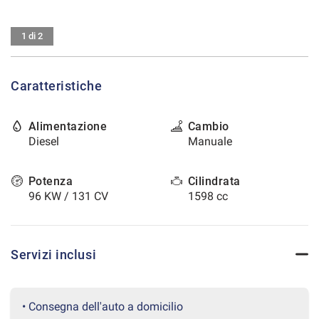
tracciamento
che
CONTATTI
adottiamo
1 di 2
per
offrire
AREA COMMERCIANTI
le
Caratteristiche
funzionalità
e
svolgere
Alimentazione
Cambio
le
Diesel
Manuale
attività
di
seguito
Potenza
Cilindrata
descritte.
96 KW / 131 CV
1598 cc
Per
ottenere
maggiori
informazioni
Servizi inclusi
sull'utilità
e
sul
funzionamento
• Consegna dell'auto a domicilio
di