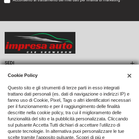
Acconsento al trattamento dei miei dati per finalità di marketing *
VEDI
745€/mese
36 Mesi
VEDI
SEDI
Sede di Monteforte Irpino
Cookie Policy
AZIENDA
Questo sito e gli strumenti di terze parti in esso integrati
Azienda
trattano dati personali (es. dati di navigazione o indirizzi IP) e
fanno uso di Cookie, Pixel, Tags o altri identificatori necessari
Contatti
per il funzionamento e per il raggiungimento delle finalità
descritte nella cookie policy, tra cui il miglioramento delle
funzionalità del sito e la pubblicità personalizzata. Cliccando
sul pulsante Accetta Tutti dichiari di accettare l'utilizzo di
TORNA IN CIMA
queste tecnologie. In alternativa puoi personalizzare le tue
scelte tramite l'apposito pulsante. Scopri di più e