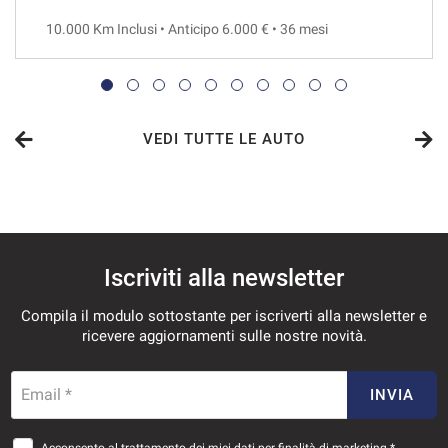
10.000 Km Inclusi • Anticipo 6.000 € • 36 mesi
VEDI
679€/mese
48 Mesi
VEDI TUTTE LE AUTO
VEDI
701€/mese
Iscriviti alla newsletter
36 Mesi
Compila il modulo sottostante per iscriverti alla newsletter e
VEDI
ricevere aggiornamenti sulle nostre novità.
723€/mese
Email *
INVIA
36 Mesi