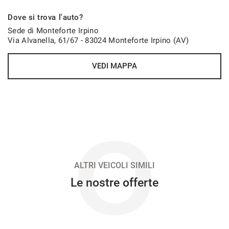
606€/mese
Dove si trova l'auto?
48 Mesi
Sede di Monteforte Irpino
Via Alvanella, 61/67 - 83024 Monteforte Irpino (AV)
VEDI
VEDI MAPPA
618€/mese
36 Mesi
VEDI
O
629€/mese
48 Mesi
ALTRI VEICOLI SIMILI
Le nostre offerte
VEDI
640€/mese