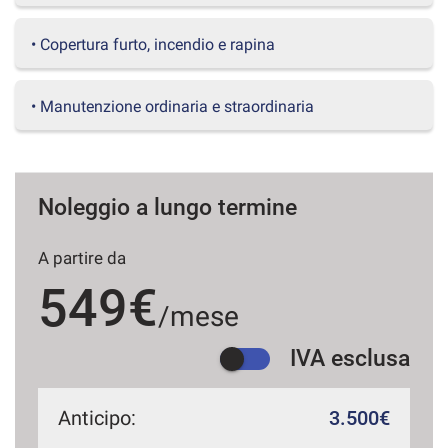
questi
strumenti
• Copertura furto, incendio e rapina
di
tracciamento
si
• Manutenzione ordinaria e straordinaria
rimanda
alla
cookie
policy.
Puoi
Noleggio a lungo termine
rivedere
e
A partire da
modificare
le
549€
tue
/mese
scelte
in
IVA esclusa
qualsiasi
momento.
Anticipo:
3.500€
a