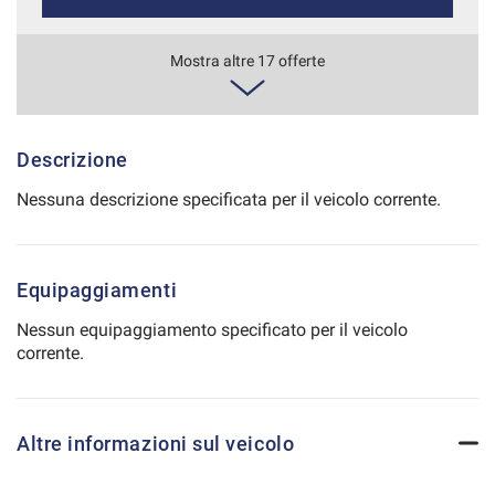
Salva
le
549€/mese
Mostra altre 17 offerte
impostazioni
48 Mesi
VEDI
Descrizione
Nessuna descrizione specificata per il veicolo corrente.
571€/mese
36 Mesi
Equipaggiamenti
VEDI
Nessun equipaggiamento specificato per il veicolo
corrente.
572€/mese
48 Mesi
Altre informazioni sul veicolo
VEDI