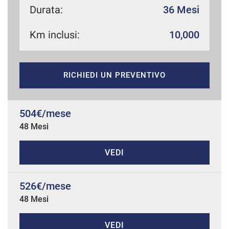
Durata:
36 Mesi
Km inclusi:
10,000
mpre
Cookie necessari
ilitato
RICHIEDI UN PREVENTIVO
Cookie delle preferenze
Cookie per il miglioramento dell'esperienza utente
504€/mese
48 Mesi
Cookie analitici
VEDI
Cookie di marketing
526€/mese
48 Mesi
Leggi
la
cookie
policy
VEDI