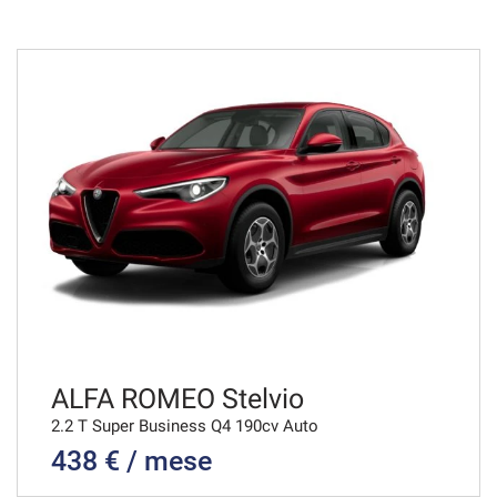
36 Mesi
VEDI
652€/mese
48 Mesi
VEDI
654€/mese
36 Mesi
VEDI
ALFA ROMEO Stelvio
2.2 T Super Business Q4 190cv Auto
438 € / mese
676€/mese
36 Mesi