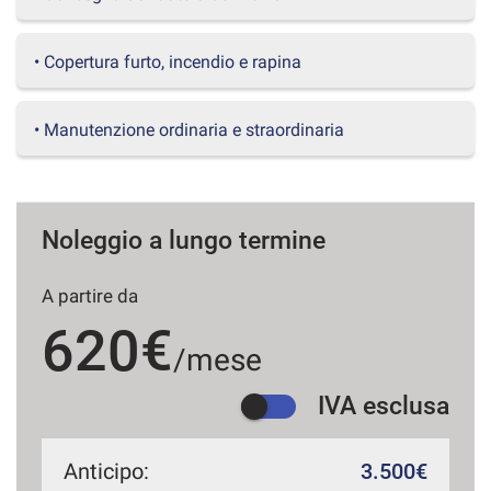
questi
strumenti
• Copertura furto, incendio e rapina
di
tracciamento
si
• Manutenzione ordinaria e straordinaria
rimanda
alla
cookie
policy.
Puoi
Noleggio a lungo termine
rivedere
e
modificare
A partire da
le
tue
620€
scelte
/mese
in
qualsiasi
IVA esclusa
momento.
Anticipo:
3.500€
a