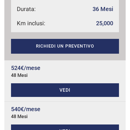
Durata:
36 Mesi
Km inclusi:
25,000
mpre
Cookie necessari
ilitato
Cookie delle preferenze
RICHIEDI UN PREVENTIVO
Cookie per il miglioramento dell'esperienza utente
524€/mese
48 Mesi
Cookie analitici
VEDI
Cookie di marketing
540€/mese
Leggi
48 Mesi
la
cookie
policy