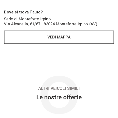
613€/mese
Dove si trova l'auto?
48 Mesi
Sede di Monteforte Irpino
Via Alvanella, 61/67 - 83024 Monteforte Irpino (AV)
VEDI
VEDI MAPPA
620€/mese
48 Mesi
VEDI
O
626€/mese
48 Mesi
ALTRI VEICOLI SIMILI
Le nostre offerte
VEDI