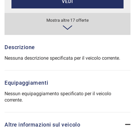
VEDI
Salva
le
impostazioni
553€/mese
Mostra altre 17 offerte
48 Mesi
VEDI
Descrizione
Nessuna descrizione specificata per il veicolo corrente.
560€/mese
36 Mesi
Equipaggiamenti
VEDI
Nessun equipaggiamento specificato per il veicolo
corrente.
567€/mese
36 Mesi
Altre informazioni sul veicolo
VEDI