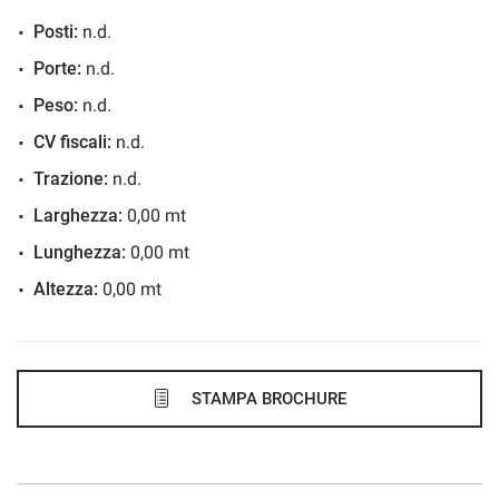
Posti:
n.d.
580€/mese
Porte:
n.d.
36 Mesi
Peso:
n.d.
VEDI
CV fiscali:
n.d.
Trazione:
n.d.
596€/mese
Larghezza:
0,00 mt
48 Mesi
Lunghezza:
0,00 mt
Altezza:
0,00 mt
VEDI
597€/mese
48 Mesi
STAMPA BROCHURE
VEDI