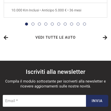
48 Mesi
10.000 Km Inclusi • Anticipo 5.000 € • 36 mesi
VEDI
677€/mese
36 Mesi
VEDI TUTTE LE AUTO
VEDI
693€/mese
Iscriviti alla newsletter
48 Mesi
Compila il modulo sottostante per iscriverti alla newsletter e
VEDI
ricevere aggiornamenti sulle nostre novità.
717€/mese
Email *
INVIA
36 Mesi