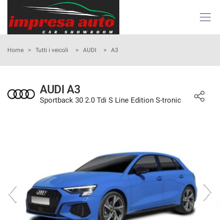
Le
tue
preferenze
di
HOME
Home
>
Tutti i veicoli
>
AUDI
>
A3
consenso
Il
AZIENDA
seguente
AUDI A3
pannello
Sportback 30 2.0 Tdi S Line Edition S-tronic
ATTIVITÀ E SERVIZI
ti
consente
di
LISTA VEICOLI
esprimere
le
tue
NOLEGGIO
preferenze
di
consenso
ACQUISTIAMO USATO
alle
tecnologie
ASSISTENZA
di