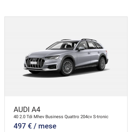
643€/mese
36 Mesi
VEDI
657€/mese
36 Mesi
VEDI
664€/mese
36 Mesi
VEDI
AUDI A4
40 2.0 Tdi Mhev Business Quattro 204cv S-tronic
497 € / mese
669€/mese