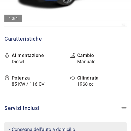
tracciamento
che
CONTATTI
adottiamo
1 di 4
per
offrire
AREA COMMERCIANTI
le
funzionalità
Caratteristiche
e
svolgere
le
Alimentazione
Cambio
attività
Diesel
Manuale
di
seguito
Potenza
Cilindrata
descritte.
Per
85 KW / 116 CV
1968 cc
ottenere
maggiori
informazioni
sull'utilità
Servizi inclusi
e
sul
funzionamento
• Consegna dell'auto a domicilio
di