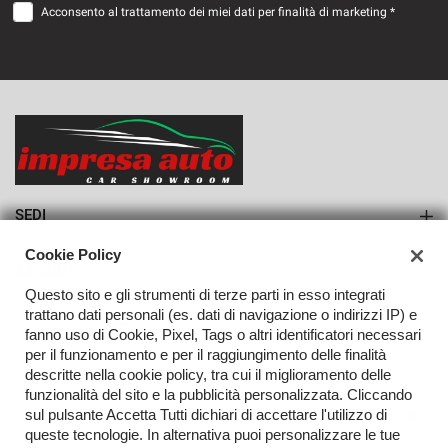
Acconsento al trattamento dei miei dati per finalità di marketing *
VEDI
740€/mese
36 Mesi
VEDI
SEDI
Sede di Monteforte Irpino
Cookie Policy
AZIENDA
Questo sito e gli strumenti di terze parti in esso integrati
Azienda
trattano dati personali (es. dati di navigazione o indirizzi IP) e
fanno uso di Cookie, Pixel, Tags o altri identificatori necessari
Contatti
per il funzionamento e per il raggiungimento delle finalità
descritte nella cookie policy, tra cui il miglioramento delle
funzionalità del sito e la pubblicità personalizzata. Cliccando
sul pulsante Accetta Tutti dichiari di accettare l'utilizzo di
TORNA IN CIMA
queste tecnologie. In alternativa puoi personalizzare le tue