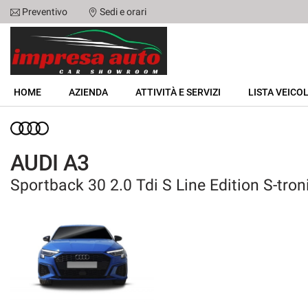
Preventivo
Sedi e orari
Le
tue
preferenze
di
HOME
consenso
HOME
AZIENDA
ATTIVITÀ E SERVIZI
LISTA VEICOL
Il
AZIENDA
seguente
pannello
ATTIVITÀ E SERVIZI
ti
AUDI A3
consente
di
Sportback 30 2.0 Tdi S Line Edition S-tron
LISTA VEICOLI
esprimere
le
tue
NOLEGGIO
preferenze
di
consenso
ACQUISTIAMO USATO
alle
tecnologie
ASSISTENZA
di