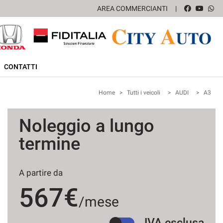
AREA COMMERCIANTI
CONTATTI
Home
>
Tutti i veicoli
>
AUDI
>
A3
Noleggio a lungo
termine
A partire da
567€
/mese
IVA esclusa