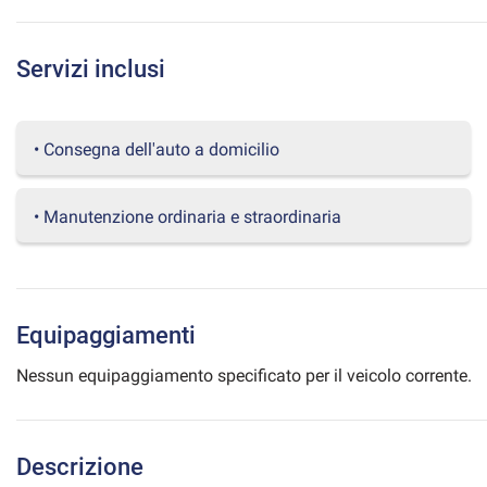
questi
strumenti
di
Servizi inclusi
tracciamento
si
rimanda
• Consegna dell'auto a domicilio
alla
cookie
policy.
Puoi
• Manutenzione ordinaria e straordinaria
rivedere
e
modificare
le
tue
Equipaggiamenti
scelte
in
Nessun equipaggiamento specificato per il veicolo corrente.
qualsiasi
momento.
Descrizione
a