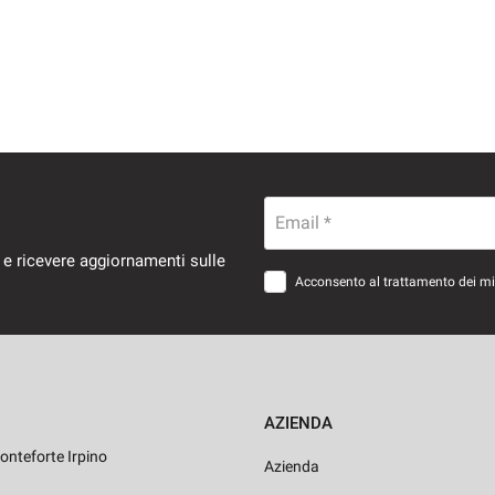
Email *
 e ricevere aggiornamenti sulle
Acconsento al trattamento dei miei
AZIENDA
onteforte Irpino
Azienda