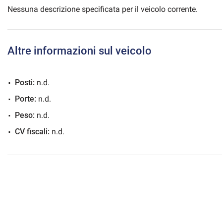
Nessuna descrizione specificata per il veicolo corrente.
mpre
Altre informazioni sul veicolo
Cookie necessari
ilitato
Posti:
n.d.
Cookie delle preferenze
Porte:
n.d.
Cookie per il miglioramento dell'esperienza utente
Peso:
n.d.
CV fiscali:
n.d.
Cookie analitici
Cookie di marketing