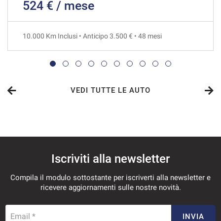
524 € / mese
720€/mese
48 Mesi
10.000 Km Inclusi • Anticipo 3.500 € • 48 mesi
VEDI
750€/mese
36 Mesi
VEDI TUTTE LE AUTO
VEDI
757€/mese
Iscriviti alla newsletter
48 Mesi
Compila il modulo sottostante per iscriverti alla newsletter e
VEDI
ricevere aggiornamenti sulle nostre novità.
789€/mese
Email *
INVIA