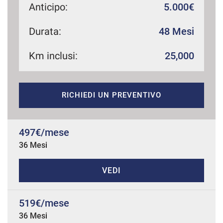
Anticipo:
5.000€
Durata:
48 Mesi
mpre
Cookie necessari
ilitato
Km inclusi:
25,000
Cookie delle preferenze
RICHIEDI UN PREVENTIVO
Cookie per il miglioramento dell'esperienza utente
497€/mese
Cookie analitici
36 Mesi
Cookie di marketing
VEDI
Leggi
519€/mese
la
cookie
36 Mesi
policy