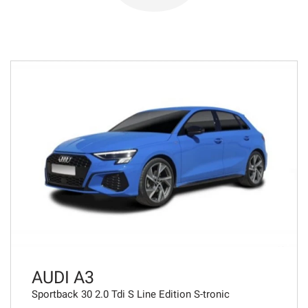
675€/mese
36 Mesi
VEDI
690€/mese
48 Mesi
VEDI
714€/mese
36 Mesi
VEDI
AUDI A3
Sportback 30 2.0 Tdi S Line Edition S-tronic