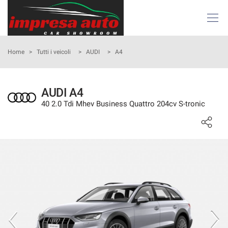
Le
tue
preferenze
di
HOME
Home
>
Tutti i veicoli
>
AUDI
>
A4
consenso
Il
AZIENDA
seguente
AUDI A4
pannello
40 2.0 Tdi Mhev Business Quattro 204cv S-tronic
ATTIVITÀ E SERVIZI
ti
consente
di
LISTA VEICOLI
esprimere
le
tue
NOLEGGIO
preferenze
di
consenso
ACQUISTIAMO USATO
alle
tecnologie
ASSISTENZA
di