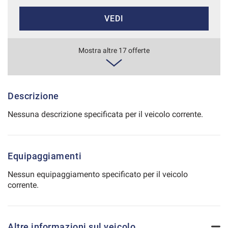
Salva
VEDI
le
impostazioni
536€/mese
Mostra altre 17 offerte
48 Mesi
VEDI
Descrizione
Nessuna descrizione specificata per il veicolo corrente.
557€/mese
36 Mesi
Equipaggiamenti
VEDI
Nessun equipaggiamento specificato per il veicolo
corrente.
567€/mese
48 Mesi
Altre informazioni sul veicolo