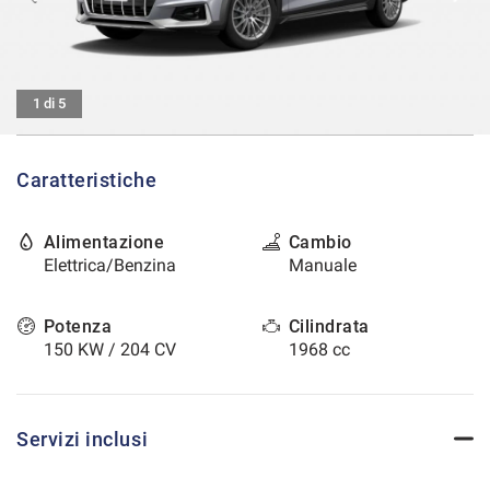
tracciamento
che
CONTATTI
adottiamo
per
offrire
AREA COMMERCIANTI
1 di 5
le
funzionalità
e
Caratteristiche
svolgere
le
attività
Alimentazione
Cambio
di
Elettrica/Benzina
Manuale
seguito
descritte.
Per
Potenza
Cilindrata
ottenere
150 KW / 204 CV
1968 cc
maggiori
informazioni
sull'utilità
e
Servizi inclusi
sul
funzionamento
di