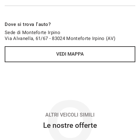
654€/mese
Dove si trova l'auto?
36 Mesi
Sede di Monteforte Irpino
Via Alvanella, 61/67 - 83024 Monteforte Irpino (AV)
VEDI
VEDI MAPPA
657€/mese
48 Mesi
VEDI
O
669€/mese
48 Mesi
ALTRI VEICOLI SIMILI
Le nostre offerte
VEDI