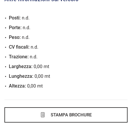
VEDI
Posti:
n.d.
593€/mese
Porte:
n.d.
36 Mesi
Peso:
n.d.
VEDI
CV fiscali:
n.d.
Trazione:
n.d.
597€/mese
Larghezza:
0,00 mt
48 Mesi
Lunghezza:
0,00 mt
Altezza:
0,00 mt
VEDI
631€/mese
36 Mesi
STAMPA BROCHURE
VEDI