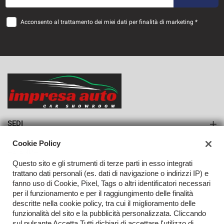
36 Mesi
Acconsento al trattamento dei miei dati per finalità di marketing *
VEDI
791€/mese
48 Mesi
VEDI
SEDI
Sede di Monteforte Irpino
Cookie Policy
AZIENDA
Questo sito e gli strumenti di terze parti in esso integrati
Azienda
trattano dati personali (es. dati di navigazione o indirizzi IP) e
fanno uso di Cookie, Pixel, Tags o altri identificatori necessari
Contatti
per il funzionamento e per il raggiungimento delle finalità
descritte nella cookie policy, tra cui il miglioramento delle
funzionalità del sito e la pubblicità personalizzata. Cliccando
sul pulsante Accetta Tutti dichiari di accettare l'utilizzo di