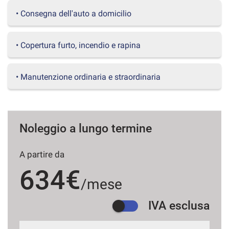
questi
• Consegna dell'auto a domicilio
strumenti
di
tracciamento
• Copertura furto, incendio e rapina
si
rimanda
alla
• Manutenzione ordinaria e straordinaria
cookie
policy.
Puoi
rivedere
e
Noleggio a lungo termine
modificare
le
tue
A partire da
scelte
634€
in
/mese
qualsiasi
momento.
IVA esclusa
a