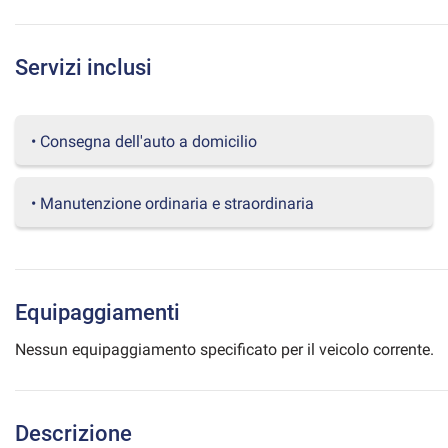
questi
strumenti
di
Servizi inclusi
tracciamento
si
rimanda
alla
• Consegna dell'auto a domicilio
cookie
policy.
Puoi
• Manutenzione ordinaria e straordinaria
rivedere
e
modificare
le
tue
Equipaggiamenti
scelte
in
Nessun equipaggiamento specificato per il veicolo corrente.
qualsiasi
momento.
Descrizione
a