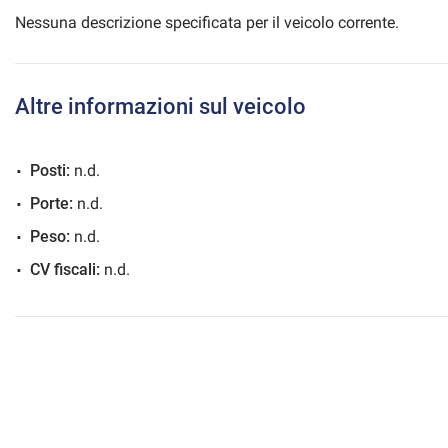
Nessuna descrizione specificata per il veicolo corrente.
mpre
Cookie necessari
Altre informazioni sul veicolo
ilitato
Cookie delle preferenze
Posti:
n.d.
Porte:
n.d.
Cookie per il miglioramento dell'esperienza utente
Peso:
n.d.
CV fiscali:
n.d.
Cookie analitici
Cookie di marketing