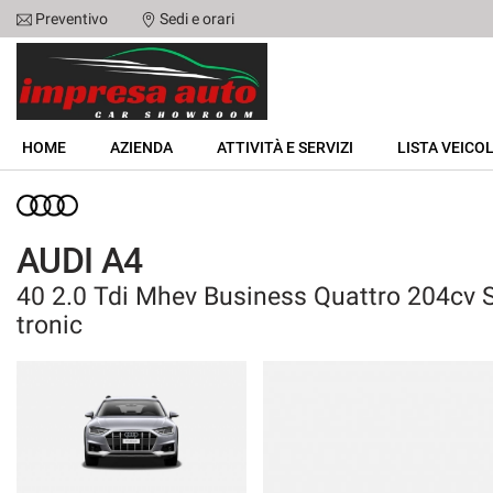
Preventivo
Sedi e orari
Le
tue
preferenze
di
HOME
consenso
HOME
AZIENDA
ATTIVITÀ E SERVIZI
LISTA VEICOL
Il
AZIENDA
seguente
pannello
ATTIVITÀ E SERVIZI
ti
AUDI A4
consente
di
40 2.0 Tdi Mhev Business Quattro 204cv S
LISTA VEICOLI
esprimere
tronic
le
tue
NOLEGGIO
preferenze
di
consenso
ACQUISTIAMO USATO
alle
tecnologie
ASSISTENZA
di