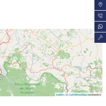
VEDI
36 Mesi
720€/mese
VEDI
48 Mesi
750€/mese
VEDI
36 Mesi
757€/mese
VEDI
48 Mesi
789€/mese
VEDI
36 Mesi
791€/mese
Leaflet
| ©
OpenStreetMap
contributors
VEDI
48 Mesi