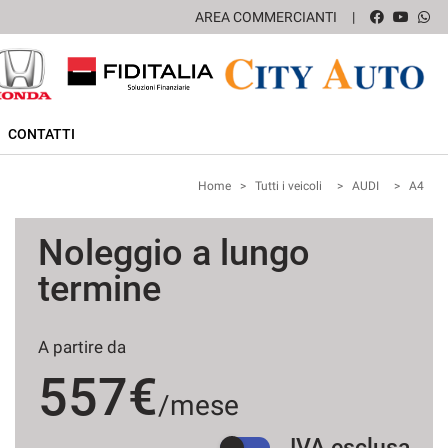
AREA COMMERCIANTI
CONTATTI
Home
>
Tutti i veicoli
>
AUDI
>
A4
Noleggio a lungo
termine
A partire da
557€
/mese
IVA esclusa