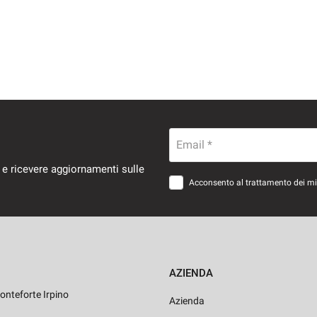
Email *
 e ricevere aggiornamenti sulle
Acconsento al trattamento dei miei
AZIENDA
onteforte Irpino
Azienda