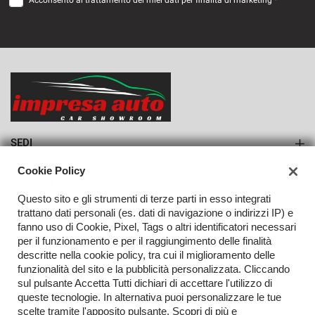
Acconsento al trattamento dei miei dati per finalità di marketing *
VEDI
857€/mese
36 Mesi
VEDI
SEDI
Sede di Monteforte Irpino
Cookie Policy
AZIENDA
Questo sito e gli strumenti di terze parti in esso integrati
Azienda
trattano dati personali (es. dati di navigazione o indirizzi IP) e
fanno uso di Cookie, Pixel, Tags o altri identificatori necessari
Contatti
per il funzionamento e per il raggiungimento delle finalità
descritte nella cookie policy, tra cui il miglioramento delle
funzionalità del sito e la pubblicità personalizzata. Cliccando
sul pulsante Accetta Tutti dichiari di accettare l'utilizzo di
TORNA IN CIMA
queste tecnologie. In alternativa puoi personalizzare le tue
scelte tramite l'apposito pulsante. Scopri di più e