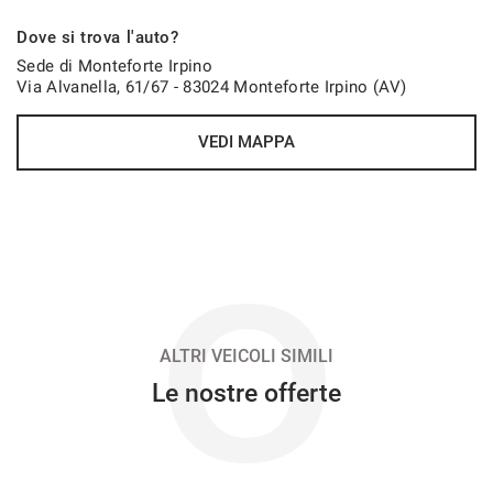
698€/mese
Dove si trova l'auto?
48 Mesi
Sede di Monteforte Irpino
Via Alvanella, 61/67 - 83024 Monteforte Irpino (AV)
VEDI
VEDI MAPPA
701€/mese
48 Mesi
VEDI
O
713€/mese
48 Mesi
ALTRI VEICOLI SIMILI
Le nostre offerte
VEDI
720€/mese