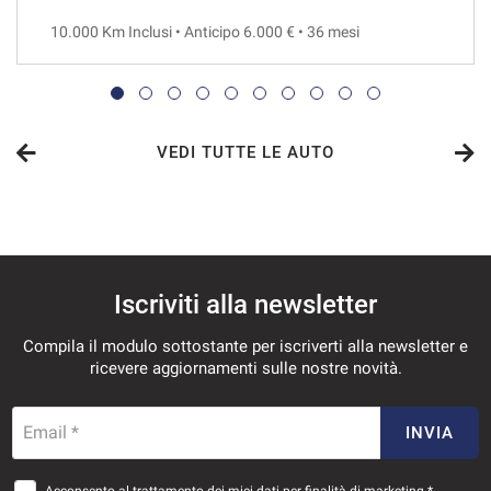
10.000 Km Inclusi • Anticipo 6.000 € • 36 mesi
VEDI
775€/mese
36 Mesi
VEDI TUTTE LE AUTO
VEDI
784€/mese
Iscriviti alla newsletter
48 Mesi
Compila il modulo sottostante per iscriverti alla newsletter e
VEDI
ricevere aggiornamenti sulle nostre novità.
831€/mese
Email *
INVIA
36 Mesi