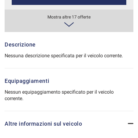
Salva
le
630€/mese
Mostra altre 17 offerte
impostazioni
48 Mesi
VEDI
Descrizione
Nessuna descrizione specificata per il veicolo corrente.
656€/mese
36 Mesi
Equipaggiamenti
VEDI
Nessun equipaggiamento specificato per il veicolo
corrente.
664€/mese
36 Mesi
Altre informazioni sul veicolo
VEDI