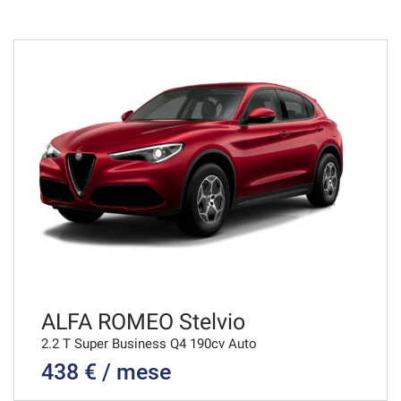
36 Mesi
VEDI
746€/mese
36 Mesi
VEDI
758€/mese
48 Mesi
VEDI
ALFA ROMEO Stelvio
2.2 T Super Business Q4 190cv Auto
438 € / mese
767€/mese
36 Mesi