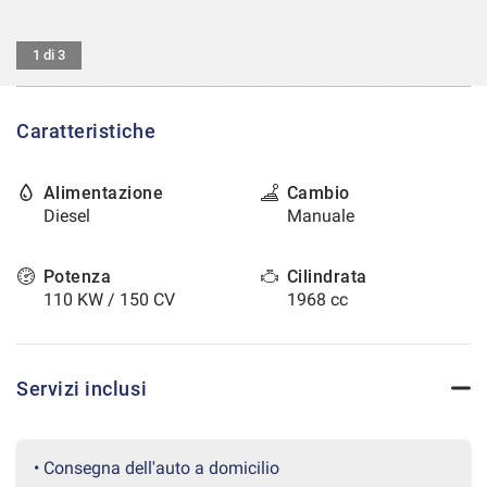
tracciamento
che
CONTATTI
adottiamo
1 di 3
per
offrire
AREA COMMERCIANTI
le
Caratteristiche
funzionalità
e
svolgere
Alimentazione
Cambio
le
Diesel
Manuale
attività
di
seguito
Potenza
Cilindrata
descritte.
110 KW / 150 CV
1968 cc
Per
ottenere
maggiori
informazioni
Servizi inclusi
sull'utilità
e
sul
funzionamento
• Consegna dell'auto a domicilio
di