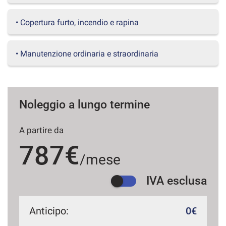
questi
strumenti
• Copertura furto, incendio e rapina
di
tracciamento
si
• Manutenzione ordinaria e straordinaria
rimanda
alla
cookie
policy.
Puoi
Noleggio a lungo termine
rivedere
e
A partire da
modificare
le
787€
tue
/mese
scelte
in
IVA esclusa
qualsiasi
momento.
Anticipo:
0€
a