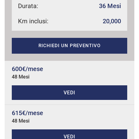
Durata:
36 Mesi
Km inclusi:
20,000
mpre
Cookie necessari
ilitato
RICHIEDI UN PREVENTIVO
Cookie delle preferenze
Cookie per il miglioramento dell'esperienza utente
600€/mese
48 Mesi
Cookie analitici
VEDI
Cookie di marketing
615€/mese
48 Mesi
Leggi
la
cookie
policy
VEDI