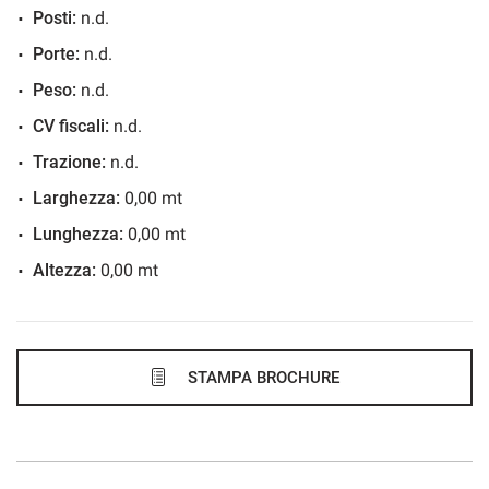
Posti:
n.d.
675€/mese
Porte:
n.d.
48 Mesi
Peso:
n.d.
VEDI
CV fiscali:
n.d.
Trazione:
n.d.
676€/mese
Larghezza:
0,00 mt
36 Mesi
Lunghezza:
0,00 mt
Altezza:
0,00 mt
VEDI
683€/mese
48 Mesi
STAMPA BROCHURE
VEDI