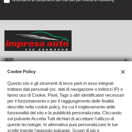
Acconsento al trattamento dei miei dati per finalità di marketing *
VEDI
857€/mese
36 Mesi
VEDI
SEDI
Sede di Monteforte Irpino
Cookie Policy
AZIENDA
Questo sito e gli strumenti di terze parti in esso integrati
Azienda
trattano dati personali (es. dati di navigazione o indirizzi IP) e
fanno uso di Cookie, Pixel, Tags o altri identificatori necessari
Contatti
per il funzionamento e per il raggiungimento delle finalità
descritte nella cookie policy, tra cui il miglioramento delle
funzionalità del sito e la pubblicità personalizzata. Cliccando
sul pulsante Accetta Tutti dichiari di accettare l'utilizzo di
TORNA IN CIMA
queste tecnologie. In alternativa puoi personalizzare le tue
scelte tramite l'apposito pulsante. Scopri di più e