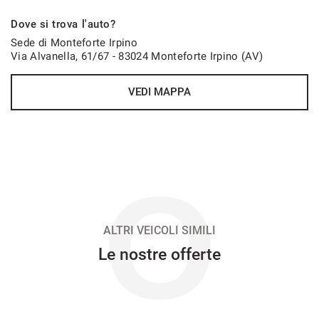
698€/mese
Dove si trova l'auto?
48 Mesi
Sede di Monteforte Irpino
Via Alvanella, 61/67 - 83024 Monteforte Irpino (AV)
VEDI
VEDI MAPPA
701€/mese
48 Mesi
VEDI
O
713€/mese
48 Mesi
ALTRI VEICOLI SIMILI
Le nostre offerte
VEDI
720€/mese