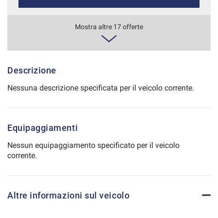
Salva
le
630€/mese
Mostra altre 17 offerte
impostazioni
48 Mesi
VEDI
Descrizione
Nessuna descrizione specificata per il veicolo corrente.
656€/mese
36 Mesi
Equipaggiamenti
VEDI
Nessun equipaggiamento specificato per il veicolo
corrente.
664€/mese
36 Mesi
Altre informazioni sul veicolo
VEDI