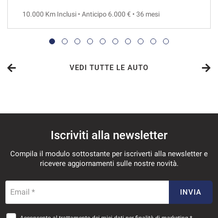
10.000 Km Inclusi • Anticipo 6.000 € • 36 mesi
VEDI
784€/mese
48 Mesi
VEDI TUTTE LE AUTO
VEDI
787€/mese
Iscriviti alla newsletter
36 Mesi
Compila il modulo sottostante per iscriverti alla newsletter e
VEDI
ricevere aggiornamenti sulle nostre novità.
831€/mese
Email *
INVIA
36 Mesi