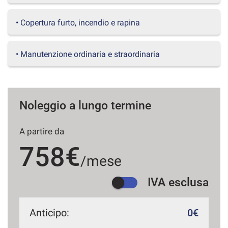
questi
strumenti
• Copertura furto, incendio e rapina
di
tracciamento
si
• Manutenzione ordinaria e straordinaria
rimanda
alla
cookie
policy.
Puoi
Noleggio a lungo termine
rivedere
e
A partire da
modificare
le
758€
tue
/mese
scelte
in
IVA esclusa
qualsiasi
momento.
Anticipo:
0€
a