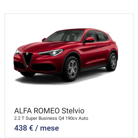
36 Mesi
VEDI
746€/mese
36 Mesi
VEDI
767€/mese
36 Mesi
VEDI
ALFA ROMEO Stelvio
2.2 T Super Business Q4 190cv Auto
438 € / mese
775€/mese
36 Mesi