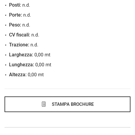
Posti:
n.d.
675€/mese
Porte:
n.d.
48 Mesi
Peso:
n.d.
VEDI
CV fiscali:
n.d.
Trazione:
n.d.
676€/mese
Larghezza:
0,00 mt
36 Mesi
Lunghezza:
0,00 mt
Altezza:
0,00 mt
VEDI
683€/mese
48 Mesi
STAMPA BROCHURE
VEDI