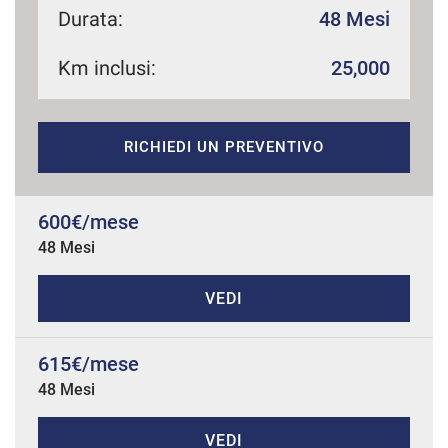
Durata:
48 Mesi
Km inclusi:
25,000
mpre
Cookie necessari
ilitato
RICHIEDI UN PREVENTIVO
Cookie delle preferenze
Cookie per il miglioramento dell'esperienza utente
600€/mese
48 Mesi
Cookie analitici
VEDI
Cookie di marketing
615€/mese
48 Mesi
Leggi
la
cookie
policy
VEDI