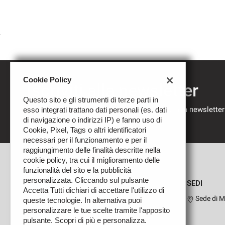
Cookie Policy
Iscriviti alla newsletter
Questo sito e gli strumenti di terze parti in
Compila il modulo sottostante per iscriverti alla newsletter
esso integrati trattano dati personali (es. dati
nostre novità.
di navigazione o indirizzi IP) e fanno uso di
Cookie, Pixel, Tags o altri identificatori
necessari per il funzionamento e per il
raggiungimento delle finalità descritte nella
cookie policy, tra cui il miglioramento delle
funzionalità del sito e la pubblicità
personalizzata. Cliccando sul pulsante
SEDI
Accetta Tutti dichiari di accettare l'utilizzo di
Sede di M
queste tecnologie. In alternativa puoi
personalizzare le tue scelte tramite l'apposito
pulsante. Scopri di più e personalizza.
Leggi