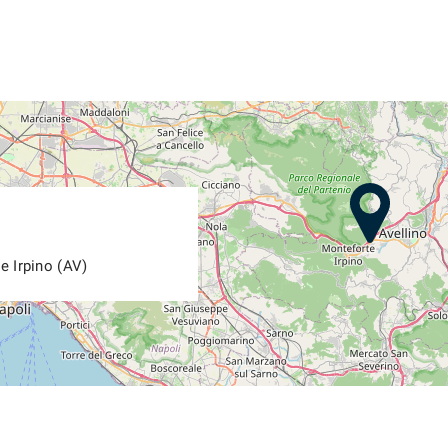
e Irpino (AV)