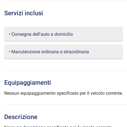
questi
strumenti
Servizi inclusi
di
tracciamento
si
rimanda
• Consegna dell'auto a domicilio
alla
cookie
policy.
• Manutenzione ordinaria e straordinaria
Puoi
rivedere
e
modificare
le
Equipaggiamenti
tue
scelte
Nessun equipaggiamento specificato per il veicolo corrente.
in
qualsiasi
momento.
Descrizione
a