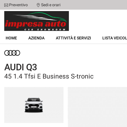
Preventivo
Sedi e orari
Le
tue
preferenze
di
HOME
consenso
HOME
AZIENDA
ATTIVITÀ E SERVIZI
LISTA VEICOL
Il
AZIENDA
seguente
pannello
ATTIVITÀ E SERVIZI
ti
AUDI Q3
consente
di
45 1.4 Tfsi E Business S-tronic
LISTA VEICOLI
esprimere
le
tue
NOLEGGIO
preferenze
di
consenso
ACQUISTIAMO USATO
alle
tecnologie
ASSISTENZA
di