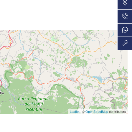
VEDI
36 Mesi
875€/mese
VEDI
36 Mesi
878€/mese
VEDI
48 Mesi
906€/mese
VEDI
36 Mesi
952€/mese
VEDI
36 Mesi
Leaflet
| ©
OpenStreetMap
contributors
980€/mese
VEDI
36 Mesi