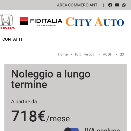
AREA COMMERCIANTI
CONTATTI
Home
>
Tutti i veicoli
>
AUDI
>
Q3
Noleggio a lungo
termine
A partire da
718€
/mese
IVA esclusa