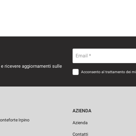
Email *
 e ricevere aggiornamenti sulle
Acconsento al trattamento dei miei
AZIENDA
onteforte Irpino
Azienda
Contatti