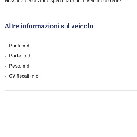
Nessuna descrizione specificata per il veicolo corrente.
Altre informazioni sul veicolo
mpre
Cookie necessari
ilitato
Posti:
n.d.
Cookie delle preferenze
Porte:
n.d.
Peso:
n.d.
Cookie per il miglioramento dell'esperienza utente
CV fiscali:
n.d.
Cookie analitici
Cookie di marketing