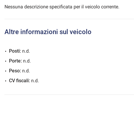
Nessuna descrizione specificata per il veicolo corrente.
mpre
Cookie necessari
Altre informazioni sul veicolo
ilitato
Cookie delle preferenze
Posti:
n.d.
Porte:
n.d.
Cookie per il miglioramento dell'esperienza utente
Peso:
n.d.
CV fiscali:
n.d.
Cookie analitici
Cookie di marketing