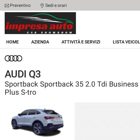
Preventivo
Sedi e orari
Le
tue
preferenze
di
HOME
consenso
HOME
AZIENDA
ATTIVITÀ E SERVIZI
LISTA VEICOL
Il
AZIENDA
seguente
pannello
ATTIVITÀ E SERVIZI
ti
AUDI Q3
consente
di
Sportback Sportback 35 2.0 Tdi Business
LISTA VEICOLI
esprimere
Plus S-tro
le
tue
NOLEGGIO
preferenze
di
consenso
ACQUISTIAMO USATO
alle
tecnologie
ASSISTENZA
di