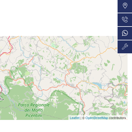
VEDI
48 Mesi
795€/mese
VEDI
36 Mesi
802€/mese
VEDI
36 Mesi
812€/mese
VEDI
48 Mesi
860€/mese
VEDI
36 Mesi
888€/mese
Leaflet
| ©
OpenStreetMap
contributors
VEDI
36 Mesi