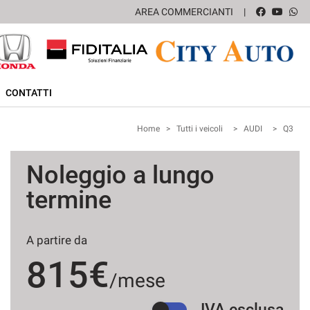
AREA COMMERCIANTI
CONTATTI
Home
>
Tutti i veicoli
>
AUDI
>
Q3
Noleggio a lungo
termine
A partire da
815€
/mese
IVA esclusa