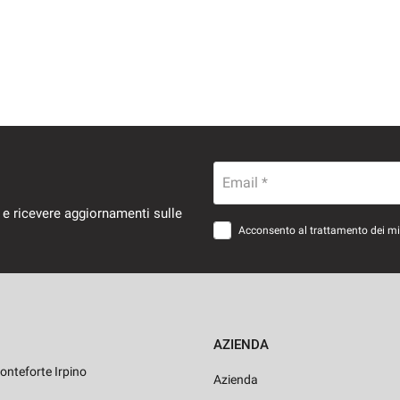
Email *
 e ricevere aggiornamenti sulle
Acconsento al trattamento dei miei
AZIENDA
onteforte Irpino
Azienda