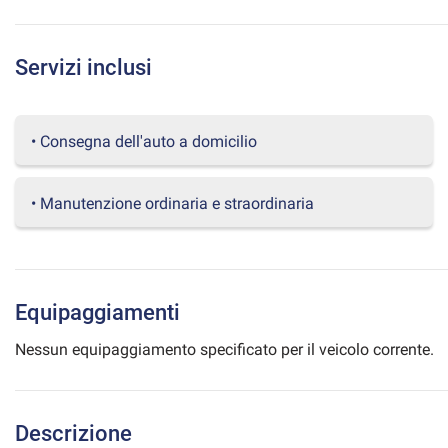
questi
strumenti
di
Servizi inclusi
tracciamento
si
rimanda
alla
• Consegna dell'auto a domicilio
cookie
policy.
Puoi
• Manutenzione ordinaria e straordinaria
rivedere
e
modificare
le
tue
Equipaggiamenti
scelte
in
Nessun equipaggiamento specificato per il veicolo corrente.
qualsiasi
momento.
Descrizione
a