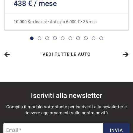
438 € / mese
795€/mese
36 Mesi
10.000 Km Inclusi • Anticipo 6.000 € • 36 mesi
VEDI
802€/mese
36 Mesi
VEDI TUTTE LE AUTO
VEDI
815€/mese
Iscriviti alla newsletter
36 Mesi
Compila il modulo sottostante per iscriverti alla newsletter e
VEDI
ricevere aggiornamenti sulle nostre novità.
860€/mese
Email *
INVIA