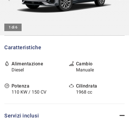
tracciamento
che
CONTATTI
adottiamo
per
offrire
AREA COMMERCIANTI
1 di 6
le
funzionalità
e
Caratteristiche
svolgere
le
attività
Alimentazione
Cambio
di
Diesel
Manuale
seguito
descritte.
Per
Potenza
Cilindrata
ottenere
110 KW / 150 CV
1968 cc
maggiori
informazioni
sull'utilità
e
Servizi inclusi
sul
funzionamento
di