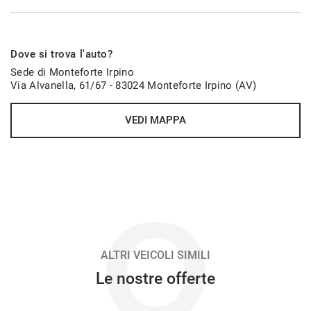
723€/mese
Dove si trova l'auto?
48 Mesi
Sede di Monteforte Irpino
Via Alvanella, 61/67 - 83024 Monteforte Irpino (AV)
VEDI
VEDI MAPPA
728€/mese
48 Mesi
VEDI
O
738€/mese
48 Mesi
ALTRI VEICOLI SIMILI
Le nostre offerte
VEDI