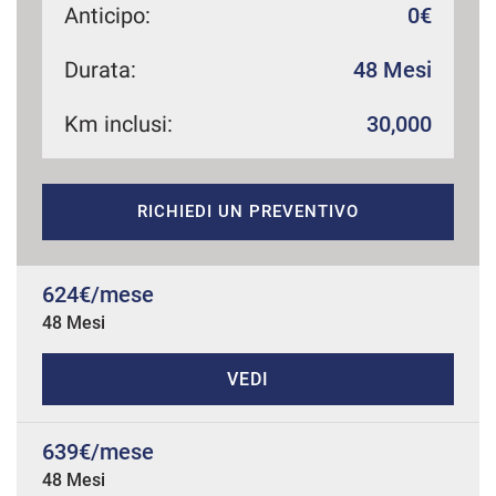
Anticipo:
0€
Durata:
48 Mesi
mpre
Cookie necessari
ilitato
Km inclusi:
30,000
Cookie delle preferenze
RICHIEDI UN PREVENTIVO
Cookie per il miglioramento dell'esperienza utente
624€/mese
Cookie analitici
48 Mesi
Cookie di marketing
VEDI
Leggi
639€/mese
la
cookie
48 Mesi
policy