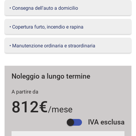
questi
• Consegna dell'auto a domicilio
strumenti
di
tracciamento
• Copertura furto, incendio e rapina
si
rimanda
alla
• Manutenzione ordinaria e straordinaria
cookie
policy.
Puoi
rivedere
e
Noleggio a lungo termine
modificare
le
tue
A partire da
scelte
812€
in
/mese
qualsiasi
momento.
IVA esclusa
a