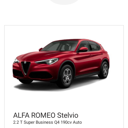
749€/mese
36 Mesi
VEDI
777€/mese
36 Mesi
VEDI
785€/mese
48 Mesi
VEDI
ALFA ROMEO Stelvio
2.2 T Super Business Q4 190cv Auto