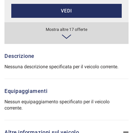
Salva
VEDI
le
impostazioni
654€/mese
Mostra altre 17 offerte
48 Mesi
VEDI
Descrizione
Nessuna descrizione specificata per il veicolo corrente.
684€/mese
36 Mesi
Equipaggiamenti
VEDI
Nessun equipaggiamento specificato per il veicolo
corrente.
691€/mese
36 Mesi
Altre informazioni sul veicolo