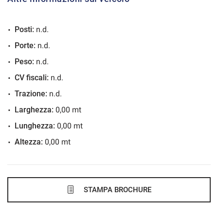
VEDI
Posti:
n.d.
701€/mese
Porte:
n.d.
48 Mesi
Peso:
n.d.
VEDI
CV fiscali:
n.d.
Trazione:
n.d.
704€/mese
Larghezza:
0,00 mt
36 Mesi
Lunghezza:
0,00 mt
Altezza:
0,00 mt
VEDI
708€/mese
48 Mesi
STAMPA BROCHURE
VEDI