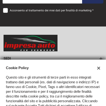
36 Mesi
Acconsento al trattamento dei miei dati per finalità di marketing *
VEDI
888€/mese
36 Mesi
VEDI
SEDI
Sede di Monteforte Irpino
Cookie Policy
AZIENDA
Questo sito e gli strumenti di terze parti in esso integrati
Azienda
trattano dati personali (es. dati di navigazione o indirizzi IP) e
fanno uso di Cookie, Pixel, Tags o altri identificatori necessari
Contatti
per il funzionamento e per il raggiungimento delle finalità
descritte nella cookie policy, tra cui il miglioramento delle
funzionalità del sito e la pubblicità personalizzata. Cliccando
sul pulsante Accetta Tutti dichiari di accettare l'utilizzo di