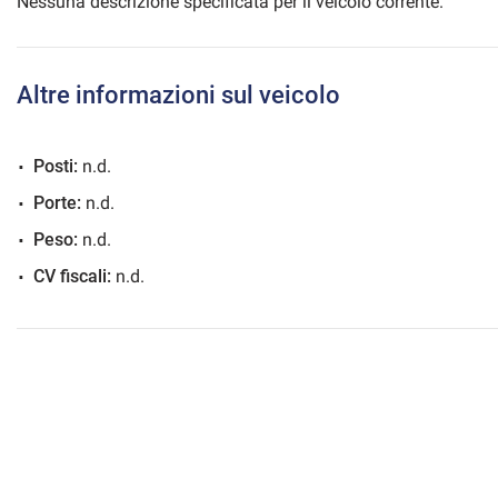
Nessuna descrizione specificata per il veicolo corrente.
Altre informazioni sul veicolo
mpre
Cookie necessari
ilitato
Posti:
n.d.
Cookie delle preferenze
Porte:
n.d.
Peso:
n.d.
Cookie per il miglioramento dell'esperienza utente
CV fiscali:
n.d.
Cookie analitici
Cookie di marketing