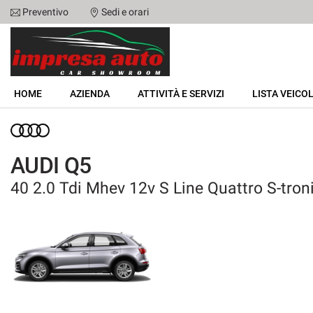
Preventivo
Sedi e orari
Le
tue
preferenze
di
HOME
consenso
HOME
AZIENDA
ATTIVITÀ E SERVIZI
LISTA VEICOL
Il
AZIENDA
seguente
pannello
ATTIVITÀ E SERVIZI
ti
AUDI Q5
consente
di
40 2.0 Tdi Mhev 12v S Line Quattro S-tron
LISTA VEICOLI
esprimere
le
tue
NOLEGGIO
preferenze
di
consenso
ACQUISTIAMO USATO
alle
tecnologie
ASSISTENZA
di