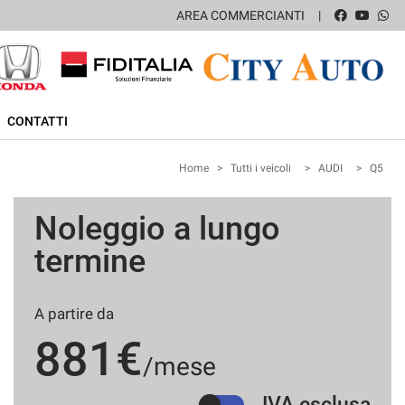
AREA COMMERCIANTI
CONTATTI
Home
>
Tutti i veicoli
>
AUDI
>
Q5
Noleggio a lungo
termine
A partire da
881€
/mese
IVA esclusa