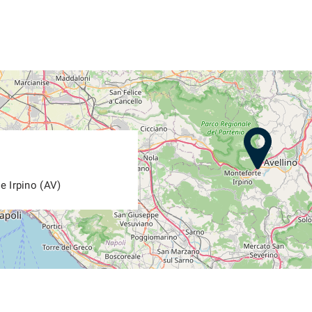
e Irpino (AV)