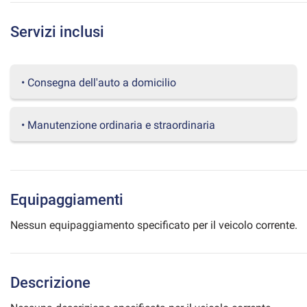
questi
strumenti
Servizi inclusi
di
tracciamento
si
rimanda
• Consegna dell'auto a domicilio
alla
cookie
policy.
• Manutenzione ordinaria e straordinaria
Puoi
rivedere
e
modificare
le
Equipaggiamenti
tue
scelte
Nessun equipaggiamento specificato per il veicolo corrente.
in
qualsiasi
momento.
Descrizione
a