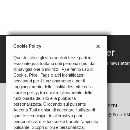
Cookie Policy
Iscriviti alla newsletter
Questo sito e gli strumenti di terze parti in
Compila il modulo sottostante per iscriverti alla newsletter
esso integrati trattano dati personali (es. dati
nostre novità.
di navigazione o indirizzi IP) e fanno uso di
Cookie, Pixel, Tags o altri identificatori
necessari per il funzionamento e per il
raggiungimento delle finalità descritte nella
cookie policy, tra cui il miglioramento delle
funzionalità del sito e la pubblicità
personalizzata. Cliccando sul pulsante
SEDI
Accetta Tutti dichiari di accettare l'utilizzo di
Sede di M
queste tecnologie. In alternativa puoi
personalizzare le tue scelte tramite l'apposito
pulsante. Scopri di più e personalizza.
Leggi