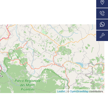
VEDI
36 Mesi
1.022€/mese
VEDI
36 Mesi
1.023€/mese
VEDI
48 Mesi
1.035€/mese
VEDI
36 Mesi
1.085€/mese
VEDI
36 Mesi
Leaflet
| ©
OpenStreetMap
contributors
1.114€/mese
VEDI
36 Mesi