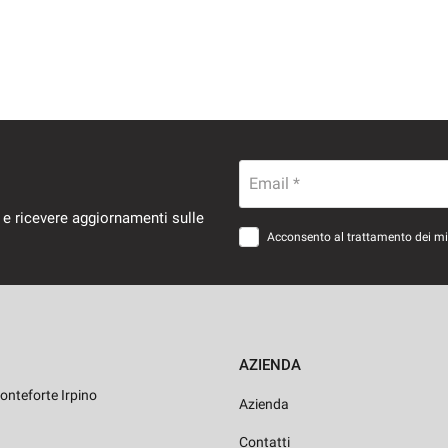
Email *
 e ricevere aggiornamenti sulle
Acconsento al trattamento dei miei
AZIENDA
onteforte Irpino
Azienda
Contatti