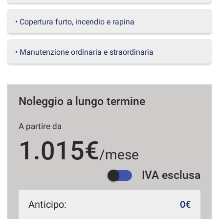
questi
strumenti
• Copertura furto, incendio e rapina
di
tracciamento
si
• Manutenzione ordinaria e straordinaria
rimanda
alla
cookie
policy.
Puoi
Noleggio a lungo termine
rivedere
e
A partire da
modificare
le
1.015€
tue
/mese
scelte
in
IVA esclusa
qualsiasi
momento.
Anticipo:
0€
a