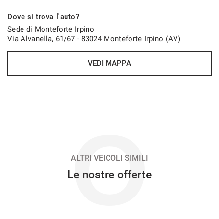
916€/mese
Dove si trova l'auto?
48 Mesi
Sede di Monteforte Irpino
Via Alvanella, 61/67 - 83024 Monteforte Irpino (AV)
VEDI
VEDI MAPPA
931€/mese
48 Mesi
VEDI
O
933€/mese
36 Mesi
ALTRI VEICOLI SIMILI
Le nostre offerte
VEDI
946€/mese