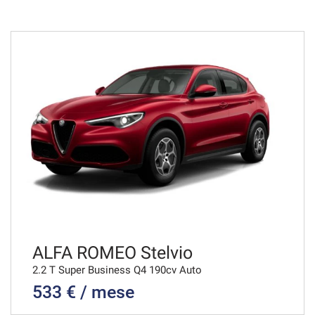
48 Mesi
VEDI
962€/mese
36 Mesi
VEDI
996€/mese
48 Mesi
VEDI
ALFA ROMEO Stelvio
2.2 T Super Business Q4 190cv Auto
533 € / mese
1.022€/mese
36 Mesi