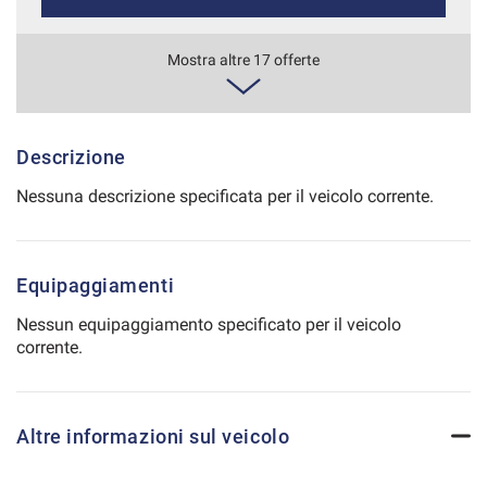
Salva
le
831€/mese
Mostra altre 17 offerte
impostazioni
48 Mesi
VEDI
Descrizione
Nessuna descrizione specificata per il veicolo corrente.
863€/mese
36 Mesi
Equipaggiamenti
VEDI
Nessun equipaggiamento specificato per il veicolo
corrente.
870€/mese
36 Mesi
Altre informazioni sul veicolo
VEDI