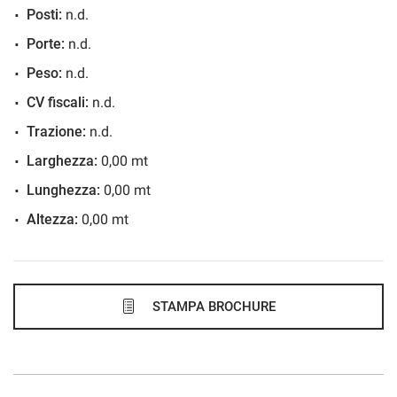
Posti:
n.d.
881€/mese
Porte:
n.d.
48 Mesi
Peso:
n.d.
VEDI
CV fiscali:
n.d.
Trazione:
n.d.
883€/mese
Larghezza:
0,00 mt
36 Mesi
Lunghezza:
0,00 mt
Altezza:
0,00 mt
VEDI
908€/mese
48 Mesi
STAMPA BROCHURE
VEDI