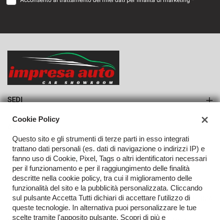
Acconsento al trattamento dei miei dati per finalità di marketing *
VEDI
1.114€/mese
36 Mesi
VEDI
SEDI
Sede di Monteforte Irpino
Cookie Policy
AZIENDA
Questo sito e gli strumenti di terze parti in esso integrati
Azienda
trattano dati personali (es. dati di navigazione o indirizzi IP) e
fanno uso di Cookie, Pixel, Tags o altri identificatori necessari
Contatti
per il funzionamento e per il raggiungimento delle finalità
descritte nella cookie policy, tra cui il miglioramento delle
funzionalità del sito e la pubblicità personalizzata. Cliccando
sul pulsante Accetta Tutti dichiari di accettare l'utilizzo di
TORNA IN CIMA
queste tecnologie. In alternativa puoi personalizzare le tue
scelte tramite l'apposito pulsante. Scopri di più e