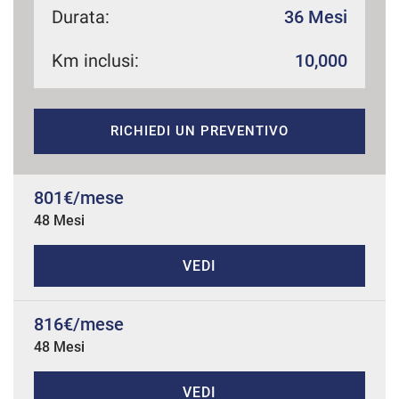
Durata:
36 Mesi
Km inclusi:
10,000
mpre
Cookie necessari
ilitato
RICHIEDI UN PREVENTIVO
Cookie delle preferenze
Cookie per il miglioramento dell'esperienza utente
801€/mese
48 Mesi
Cookie analitici
VEDI
Cookie di marketing
816€/mese
48 Mesi
Leggi
la
cookie
policy
VEDI