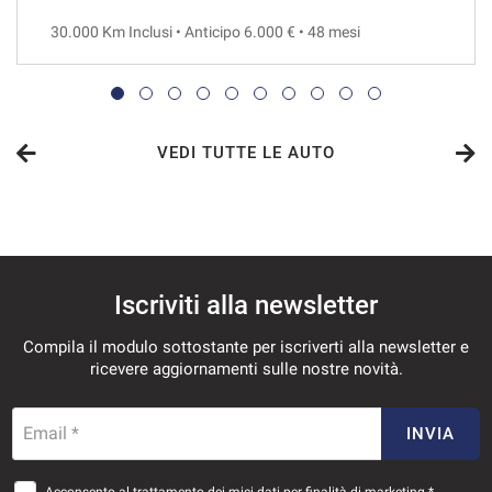
30.000 Km Inclusi • Anticipo 6.000 € • 48 mesi
VEDI
1.023€/mese
48 Mesi
VEDI TUTTE LE AUTO
VEDI
1.035€/mese
Iscriviti alla newsletter
36 Mesi
Compila il modulo sottostante per iscriverti alla newsletter e
VEDI
ricevere aggiornamenti sulle nostre novità.
1.085€/mese
Email *
INVIA
36 Mesi