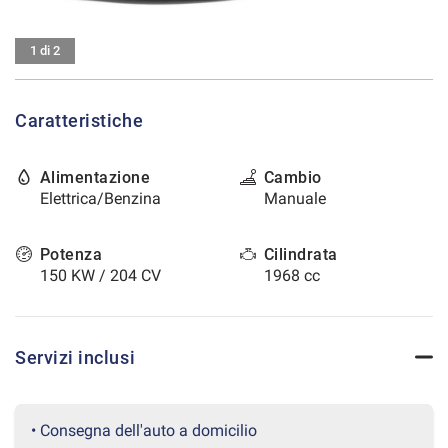
tracciamento
che
CONTATTI
adottiamo
1 di 2
per
offrire
AREA COMMERCIANTI
le
Caratteristiche
funzionalità
e
svolgere
Alimentazione
Cambio
le
Elettrica/Benzina
Manuale
attività
di
seguito
Potenza
Cilindrata
descritte.
150 KW / 204 CV
1968 cc
Per
ottenere
maggiori
informazioni
Servizi inclusi
sull'utilità
e
sul
funzionamento
• Consegna dell'auto a domicilio
di