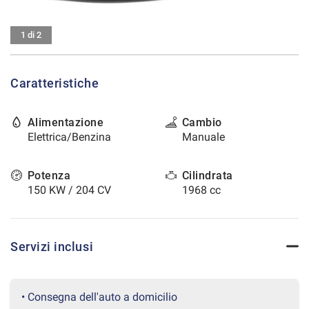
tracciamento
che
CONTATTI
adottiamo
1 di 2
per
offrire
AREA COMMERCIANTI
le
Caratteristiche
funzionalità
e
svolgere
Alimentazione
Cambio
le
Elettrica/Benzina
Manuale
attività
di
seguito
Potenza
Cilindrata
descritte.
150 KW / 204 CV
1968 cc
Per
ottenere
maggiori
informazioni
Servizi inclusi
sull'utilità
e
sul
funzionamento
• Consegna dell'auto a domicilio
di