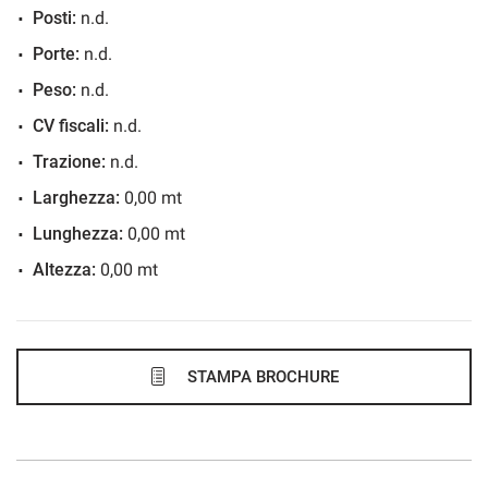
Posti:
n.d.
881€/mese
Porte:
n.d.
48 Mesi
Peso:
n.d.
VEDI
CV fiscali:
n.d.
Trazione:
n.d.
883€/mese
Larghezza:
0,00 mt
36 Mesi
Lunghezza:
0,00 mt
Altezza:
0,00 mt
VEDI
908€/mese
48 Mesi
STAMPA BROCHURE
VEDI