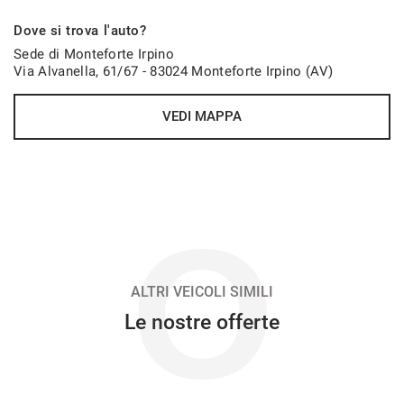
916€/mese
Dove si trova l'auto?
48 Mesi
Sede di Monteforte Irpino
Via Alvanella, 61/67 - 83024 Monteforte Irpino (AV)
VEDI
VEDI MAPPA
931€/mese
48 Mesi
VEDI
O
933€/mese
36 Mesi
ALTRI VEICOLI SIMILI
Le nostre offerte
VEDI
946€/mese