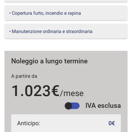
questi
strumenti
• Copertura furto, incendio e rapina
di
tracciamento
si
• Manutenzione ordinaria e straordinaria
rimanda
alla
cookie
policy.
Puoi
Noleggio a lungo termine
rivedere
e
A partire da
modificare
le
1.023€
tue
/mese
scelte
in
IVA esclusa
qualsiasi
momento.
Anticipo:
0€
a