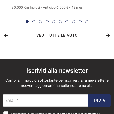
30.000 Km Inclusi • Anticipo 6.000 € • 48 mesi
VEDI
1.022€/mese
36 Mesi
VEDI TUTTE LE AUTO
VEDI
1.035€/mese
Iscriviti alla newsletter
36 Mesi
Compila il modulo sottostante per iscriverti alla newsletter e
VEDI
ricevere aggiornamenti sulle nostre novità.
1.085€/mese
Email *
INVIA
36 Mesi