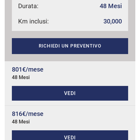
Durata:
48 Mesi
Km inclusi:
30,000
mpre
Cookie necessari
ilitato
RICHIEDI UN PREVENTIVO
Cookie delle preferenze
Cookie per il miglioramento dell'esperienza utente
801€/mese
48 Mesi
Cookie analitici
VEDI
Cookie di marketing
816€/mese
48 Mesi
Leggi
la
cookie
policy
VEDI