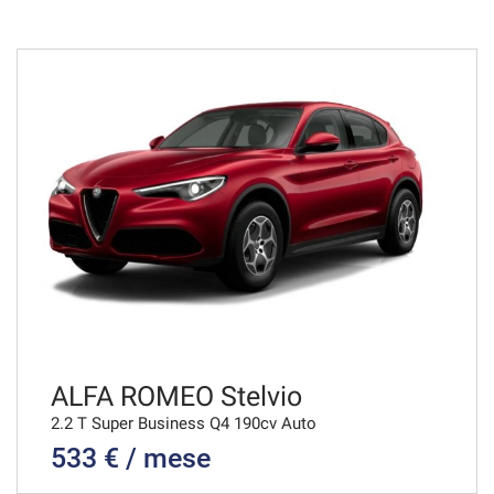
48 Mesi
VEDI
962€/mese
36 Mesi
VEDI
996€/mese
48 Mesi
VEDI
ALFA ROMEO Stelvio
2.2 T Super Business Q4 190cv Auto
533 € / mese
1.015€/mese
36 Mesi