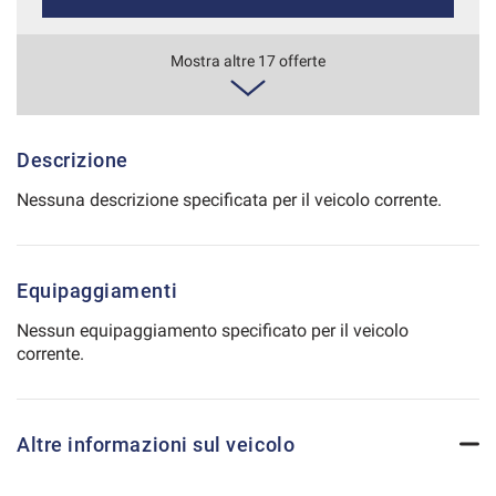
Salva
le
831€/mese
Mostra altre 17 offerte
impostazioni
48 Mesi
VEDI
Descrizione
Nessuna descrizione specificata per il veicolo corrente.
863€/mese
36 Mesi
Equipaggiamenti
VEDI
Nessun equipaggiamento specificato per il veicolo
corrente.
870€/mese
36 Mesi
Altre informazioni sul veicolo
VEDI