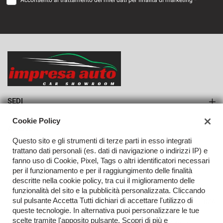
Acconsento al trattamento dei miei dati per finalità di marketing *
VEDI
1.114€/mese
36 Mesi
VEDI
SEDI
Sede di Monteforte Irpino
Cookie Policy
AZIENDA
Questo sito e gli strumenti di terze parti in esso integrati
Azienda
trattano dati personali (es. dati di navigazione o indirizzi IP) e
fanno uso di Cookie, Pixel, Tags o altri identificatori necessari
Contatti
per il funzionamento e per il raggiungimento delle finalità
descritte nella cookie policy, tra cui il miglioramento delle
funzionalità del sito e la pubblicità personalizzata. Cliccando
sul pulsante Accetta Tutti dichiari di accettare l'utilizzo di
TORNA IN CIMA
queste tecnologie. In alternativa puoi personalizzare le tue
scelte tramite l'apposito pulsante. Scopri di più e