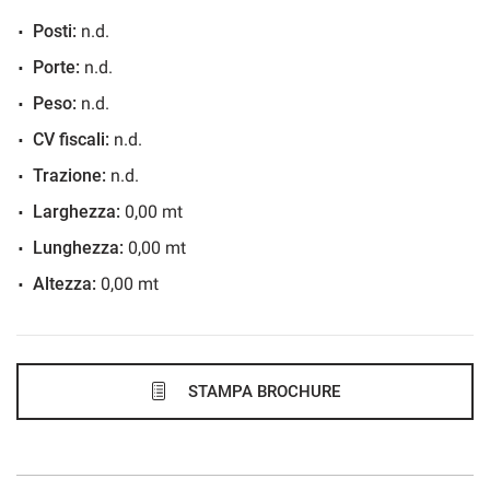
Posti:
n.d.
527€/mese
Porte:
n.d.
48 Mesi
Peso:
n.d.
VEDI
CV fiscali:
n.d.
Trazione:
n.d.
537€/mese
Larghezza:
0,00 mt
36 Mesi
Lunghezza:
0,00 mt
Altezza:
0,00 mt
VEDI
545€/mese
48 Mesi
STAMPA BROCHURE
VEDI