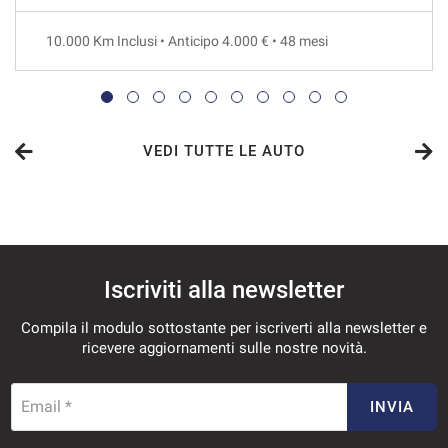
48 Mesi
10.000 Km Inclusi • Anticipo 4.000 € • 48 mesi
VEDI
620€/mese
36 Mesi
VEDI TUTTE LE AUTO
VEDI
627€/mese
Iscriviti alla newsletter
48 Mesi
Compila il modulo sottostante per iscriverti alla newsletter e
VEDI
ricevere aggiornamenti sulle nostre novità.
661€/mese
Email *
INVIA
36 Mesi