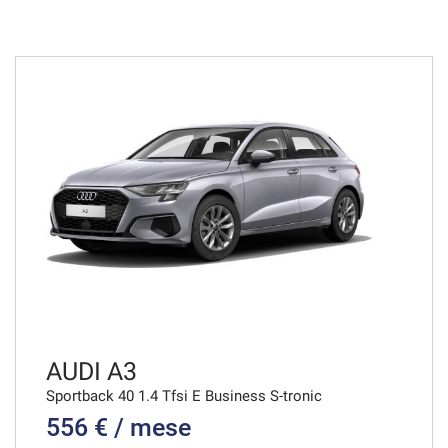
574€/mese
36 Mesi
VEDI
578€/mese
36 Mesi
VEDI
600€/mese
36 Mesi
VEDI
AUDI A3
Sportback 40 1.4 Tfsi E Business S-tronic
556 € / mese
608€/mese