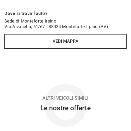
546€/mese
Dove si trova l'auto?
48 Mesi
Sede di Monteforte Irpino
Via Alvanella, 61/67 - 83024 Monteforte Irpino (AV)
VEDI
VEDI MAPPA
564€/mese
48 Mesi
VEDI
O
569€/mese
48 Mesi
ALTRI VEICOLI SIMILI
Le nostre offerte
VEDI