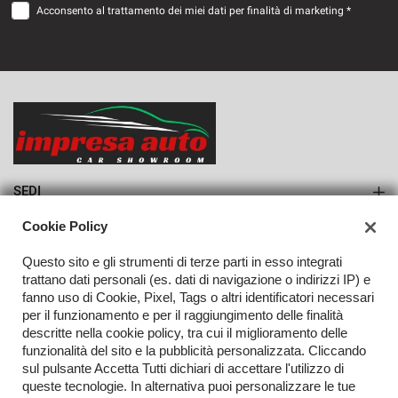
Acconsento al trattamento dei miei dati per finalità di marketing *
VEDI
683€/mese
36 Mesi
VEDI
SEDI
Sede di Monteforte Irpino
Cookie Policy
AZIENDA
Questo sito e gli strumenti di terze parti in esso integrati
Azienda
trattano dati personali (es. dati di navigazione o indirizzi IP) e
fanno uso di Cookie, Pixel, Tags o altri identificatori necessari
Contatti
per il funzionamento e per il raggiungimento delle finalità
descritte nella cookie policy, tra cui il miglioramento delle
funzionalità del sito e la pubblicità personalizzata. Cliccando
sul pulsante Accetta Tutti dichiari di accettare l'utilizzo di
TORNA IN CIMA
queste tecnologie. In alternativa puoi personalizzare le tue