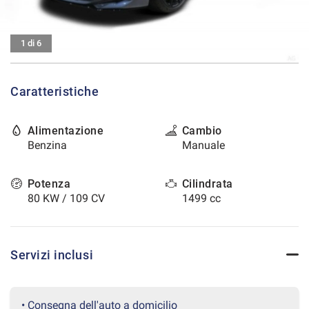
tracciamento
che
CONTATTI
adottiamo
1 di 6
per
offrire
AREA COMMERCIANTI
le
funzionalità
Caratteristiche
e
svolgere
le
Alimentazione
Cambio
attività
Benzina
Manuale
di
seguito
Potenza
Cilindrata
descritte.
Per
80 KW / 109 CV
1499 cc
ottenere
maggiori
informazioni
sull'utilità
Servizi inclusi
e
sul
funzionamento
• Consegna dell'auto a domicilio
di