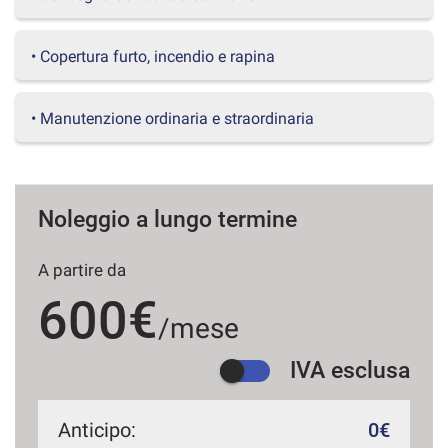
questi
strumenti
• Copertura furto, incendio e rapina
di
tracciamento
si
• Manutenzione ordinaria e straordinaria
rimanda
alla
cookie
policy.
Puoi
Noleggio a lungo termine
rivedere
e
modificare
A partire da
le
tue
600€
scelte
/mese
in
qualsiasi
IVA esclusa
momento.
Anticipo:
0€
a