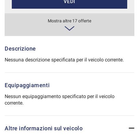
VEDI
Salva
le
impostazioni
491€/mese
Mostra altre 17 offerte
36 Mesi
VEDI
Descrizione
Nessuna descrizione specificata per il veicolo corrente.
506€/mese
48 Mesi
Equipaggiamenti
VEDI
Nessun equipaggiamento specificato per il veicolo
corrente.
517€/mese
36 Mesi
Altre informazioni sul veicolo
VEDI