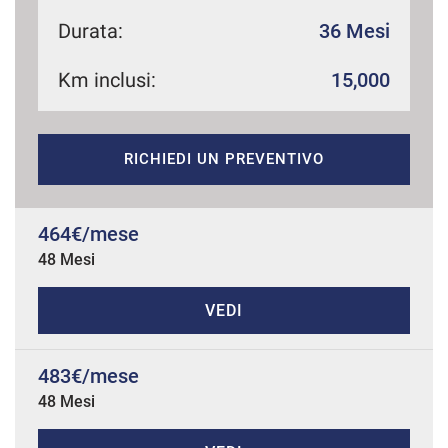
Durata:
36 Mesi
Km inclusi:
15,000
mpre
Cookie necessari
ilitato
Cookie delle preferenze
RICHIEDI UN PREVENTIVO
Cookie per il miglioramento dell'esperienza utente
464€/mese
48 Mesi
Cookie analitici
VEDI
Cookie di marketing
483€/mese
Leggi
48 Mesi
la
cookie
policy