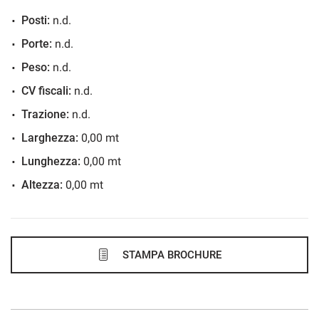
Posti:
n.d.
527€/mese
Porte:
n.d.
48 Mesi
Peso:
n.d.
VEDI
CV fiscali:
n.d.
Trazione:
n.d.
537€/mese
Larghezza:
0,00 mt
36 Mesi
Lunghezza:
0,00 mt
Altezza:
0,00 mt
VEDI
545€/mese
48 Mesi
STAMPA BROCHURE
VEDI