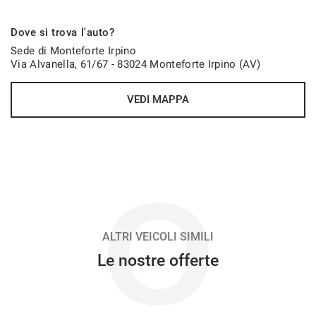
546€/mese
Dove si trova l'auto?
48 Mesi
Sede di Monteforte Irpino
Via Alvanella, 61/67 - 83024 Monteforte Irpino (AV)
VEDI
VEDI MAPPA
564€/mese
48 Mesi
VEDI
O
569€/mese
48 Mesi
ALTRI VEICOLI SIMILI
Le nostre offerte
VEDI