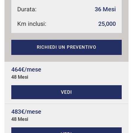
Durata:
36 Mesi
Km inclusi:
25,000
mpre
Cookie necessari
ilitato
Cookie delle preferenze
RICHIEDI UN PREVENTIVO
Cookie per il miglioramento dell'esperienza utente
464€/mese
48 Mesi
Cookie analitici
VEDI
Cookie di marketing
483€/mese
Leggi
48 Mesi
la
cookie
policy