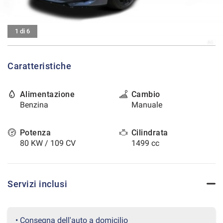
tracciamento
che
CONTATTI
adottiamo
1 di 6
per
offrire
AREA COMMERCIANTI
le
funzionalità
Caratteristiche
e
svolgere
le
Alimentazione
Cambio
attività
Benzina
Manuale
di
seguito
Potenza
Cilindrata
descritte.
Per
80 KW / 109 CV
1499 cc
ottenere
maggiori
informazioni
sull'utilità
Servizi inclusi
e
sul
funzionamento
• Consegna dell'auto a domicilio
di