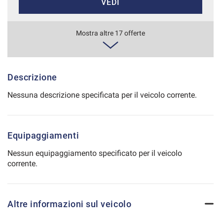
VEDI
Salva
le
impostazioni
491€/mese
Mostra altre 17 offerte
36 Mesi
VEDI
Descrizione
Nessuna descrizione specificata per il veicolo corrente.
506€/mese
48 Mesi
Equipaggiamenti
VEDI
Nessun equipaggiamento specificato per il veicolo
corrente.
517€/mese
36 Mesi
Altre informazioni sul veicolo
VEDI