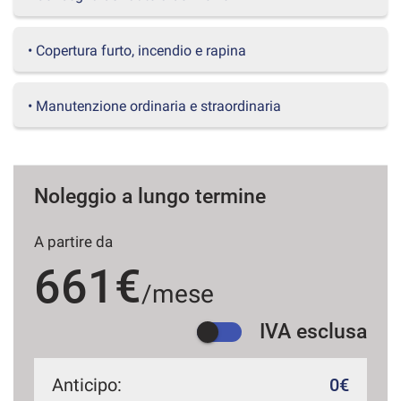
questi
strumenti
• Copertura furto, incendio e rapina
di
tracciamento
si
• Manutenzione ordinaria e straordinaria
rimanda
alla
cookie
policy.
Puoi
Noleggio a lungo termine
rivedere
e
modificare
A partire da
le
tue
661€
scelte
/mese
in
qualsiasi
IVA esclusa
momento.
Anticipo:
0€
a