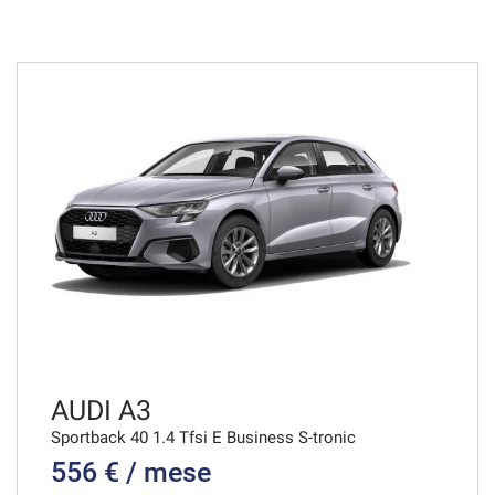
574€/mese
36 Mesi
VEDI
578€/mese
36 Mesi
VEDI
600€/mese
36 Mesi
VEDI
AUDI A3
Sportback 40 1.4 Tfsi E Business S-tronic
556 € / mese
600€/mese