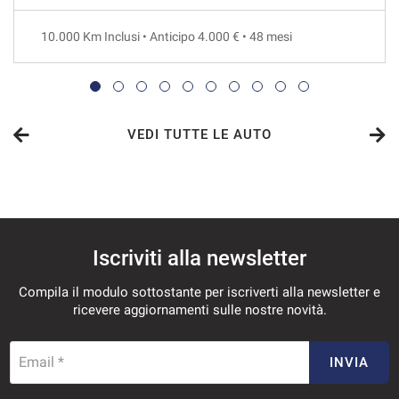
36 Mesi
10.000 Km Inclusi • Anticipo 4.000 € • 48 mesi
VEDI
608€/mese
48 Mesi
VEDI TUTTE LE AUTO
VEDI
620€/mese
Iscriviti alla newsletter
36 Mesi
Compila il modulo sottostante per iscriverti alla newsletter e
VEDI
ricevere aggiornamenti sulle nostre novità.
627€/mese
Email *
INVIA
48 Mesi