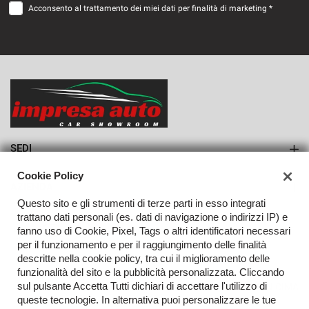
Acconsento al trattamento dei miei dati per finalità di marketing *
VEDI
683€/mese
36 Mesi
VEDI
SEDI
Sede di Monteforte Irpino
Cookie Policy
AZIENDA
Questo sito e gli strumenti di terze parti in esso integrati
Azienda
trattano dati personali (es. dati di navigazione o indirizzi IP) e
fanno uso di Cookie, Pixel, Tags o altri identificatori necessari
Contatti
per il funzionamento e per il raggiungimento delle finalità
descritte nella cookie policy, tra cui il miglioramento delle
funzionalità del sito e la pubblicità personalizzata. Cliccando
sul pulsante Accetta Tutti dichiari di accettare l'utilizzo di
TORNA IN CIMA
queste tecnologie. In alternativa puoi personalizzare le tue