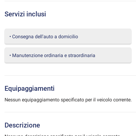
questi
strumenti
Servizi inclusi
di
tracciamento
si
rimanda
• Consegna dell'auto a domicilio
alla
cookie
policy.
• Manutenzione ordinaria e straordinaria
Puoi
rivedere
e
modificare
le
Equipaggiamenti
tue
scelte
Nessun equipaggiamento specificato per il veicolo corrente.
in
qualsiasi
momento.
Descrizione
a