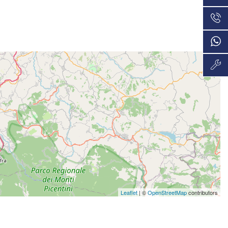
VEDI
36 Mesi
694€/mese
VEDI
48 Mesi
716€/mese
VEDI
36 Mesi
716€/mese
VEDI
48 Mesi
742€/mese
VEDI
36 Mesi
Leaflet
| ©
OpenStreetMap
contributors
765€/mese
VEDI
36 Mesi