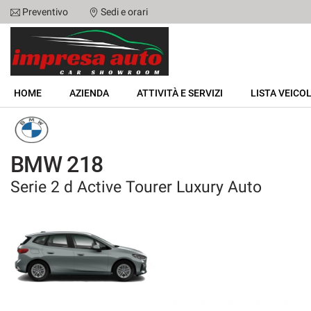
Preventivo
Sedi e orari
Le
tue
preferenze
di
HOME
consenso
HOME
AZIENDA
ATTIVITÀ E SERVIZI
LISTA VEICOL
Il
AZIENDA
seguente
pannello
ATTIVITÀ E SERVIZI
ti
BMW 218
consente
di
Serie 2 d Active Tourer Luxury Auto
LISTA VEICOLI
esprimere
le
tue
NOLEGGIO
preferenze
di
consenso
ACQUISTIAMO USATO
alle
tecnologie
ASSISTENZA
di