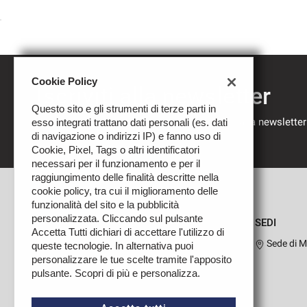
Cookie Policy
Iscriviti alla newsletter
Questo sito e gli strumenti di terze parti in
Compila il modulo sottostante per iscriverti alla newsletter
esso integrati trattano dati personali (es. dati
nostre novità.
di navigazione o indirizzi IP) e fanno uso di
Cookie, Pixel, Tags o altri identificatori
necessari per il funzionamento e per il
raggiungimento delle finalità descritte nella
cookie policy, tra cui il miglioramento delle
funzionalità del sito e la pubblicità
personalizzata. Cliccando sul pulsante
SEDI
Accetta Tutti dichiari di accettare l'utilizzo di
Sede di M
queste tecnologie. In alternativa puoi
personalizzare le tue scelte tramite l'apposito
pulsante. Scopri di più e personalizza.
Leggi
la
cookie