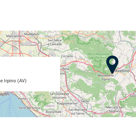
e Irpino (AV)