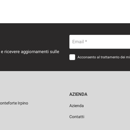
Email *
 e ricevere aggiornamenti sulle
Acconsento al trattamento dei miei
AZIENDA
onteforte Irpino
Azienda
Contatti