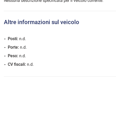
Nessuna descrizione specificata per il veicolo corrente.
Altre informazioni sul veicolo
mpre
Cookie necessari
ilitato
Posti:
n.d.
Cookie delle preferenze
Porte:
n.d.
Peso:
n.d.
Cookie per il miglioramento dell'esperienza utente
CV fiscali:
n.d.
Cookie analitici
Cookie di marketing