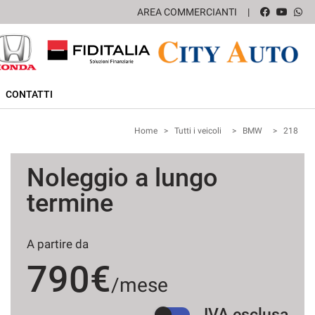
AREA COMMERCIANTI
CONTATTI
Home
>
Tutti i veicoli
>
BMW
>
218
Noleggio a lungo
termine
A partire da
790€
/mese
IVA esclusa