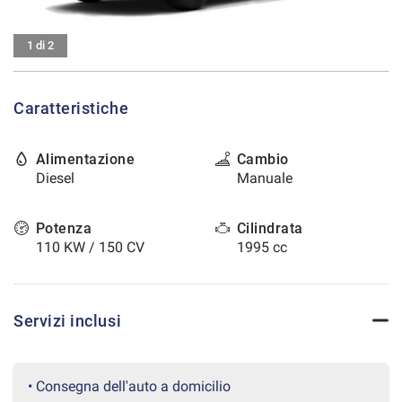
tracciamento
che
CONTATTI
adottiamo
1 di 2
per
offrire
AREA COMMERCIANTI
le
Caratteristiche
funzionalità
e
svolgere
Alimentazione
Cambio
le
Diesel
Manuale
attività
di
seguito
Potenza
Cilindrata
descritte.
110 KW / 150 CV
1995 cc
Per
ottenere
maggiori
informazioni
Servizi inclusi
sull'utilità
e
sul
funzionamento
• Consegna dell'auto a domicilio
di