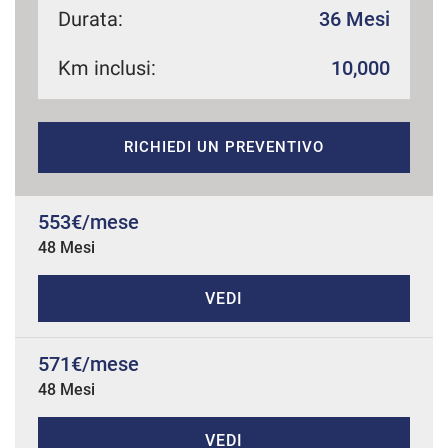
Durata:
36 Mesi
Km inclusi:
10,000
mpre
Cookie necessari
ilitato
RICHIEDI UN PREVENTIVO
Cookie delle preferenze
Cookie per il miglioramento dell'esperienza utente
553€/mese
48 Mesi
Cookie analitici
VEDI
Cookie di marketing
571€/mese
48 Mesi
Leggi
la
cookie
policy
VEDI