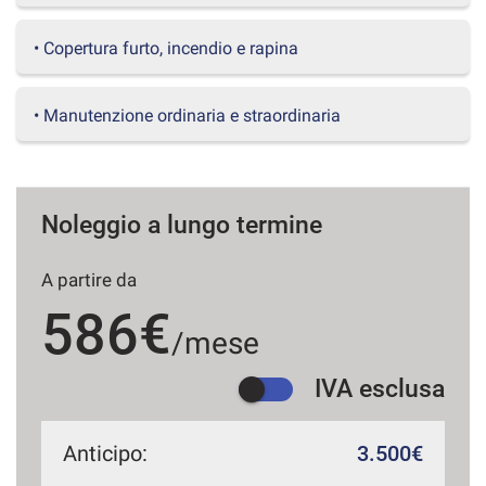
questi
strumenti
• Copertura furto, incendio e rapina
di
tracciamento
si
• Manutenzione ordinaria e straordinaria
rimanda
alla
cookie
policy.
Puoi
Noleggio a lungo termine
rivedere
e
A partire da
modificare
le
586€
tue
/mese
scelte
in
IVA esclusa
qualsiasi
momento.
Anticipo:
3.500€
a