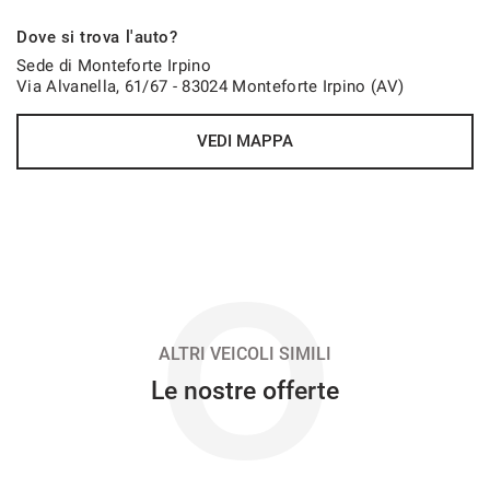
651€/mese
Dove si trova l'auto?
48 Mesi
Sede di Monteforte Irpino
Via Alvanella, 61/67 - 83024 Monteforte Irpino (AV)
VEDI
VEDI MAPPA
660€/mese
36 Mesi
VEDI
O
674€/mese
48 Mesi
ALTRI VEICOLI SIMILI
Le nostre offerte
VEDI
685€/mese