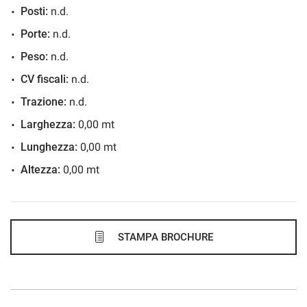
Posti:
n.d.
633€/mese
Porte:
n.d.
48 Mesi
Peso:
n.d.
VEDI
CV fiscali:
n.d.
Trazione:
n.d.
636€/mese
Larghezza:
0,00 mt
48 Mesi
Lunghezza:
0,00 mt
Altezza:
0,00 mt
VEDI
637€/mese
36 Mesi
STAMPA BROCHURE
VEDI