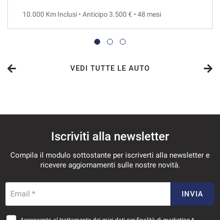
10.000 Km Inclusi • Anticipo 3.500 € • 48 mesi
VEDI
716€/mese
48 Mesi
VEDI TUTTE LE AUTO
VEDI
742€/mese
Iscriviti alla newsletter
36 Mesi
Compila il modulo sottostante per iscriverti alla newsletter e
VEDI
ricevere aggiornamenti sulle nostre novità.
765€/mese
Email *
INVIA
36 Mesi