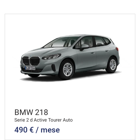
36 Mesi
VEDI
691€/mese
36 Mesi
VEDI
694€/mese
48 Mesi
VEDI
BMW 218
Serie 2 d Active Tourer Auto
490 € / mese
716€/mese
36 Mesi