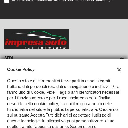
Acconsento al trattamento dei miei dati per finalità di marketing *
VEDI
790€/mese
36 Mesi
VEDI
SEDI
Sede di Monteforte Irpino
Cookie Policy
AZIENDA
Questo sito e gli strumenti di terze parti in esso integrati
Azienda
trattano dati personali (es. dati di navigazione o indirizzi IP) e
fanno uso di Cookie, Pixel, Tags o altri identificatori necessari
Contatti
per il funzionamento e per il raggiungimento delle finalità
descritte nella cookie policy, tra cui il miglioramento delle
funzionalità del sito e la pubblicità personalizzata. Cliccando
sul pulsante Accetta Tutti dichiari di accettare l'utilizzo di
TORNA IN CIMA
queste tecnologie. In alternativa puoi personalizzare le tue
scelte tramite l'apposito pulsante. Scopri di più e