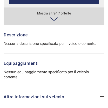
Salva
le
594€/mese
Mostra altre 17 offerte
impostazioni
48 Mesi
VEDI
Descrizione
Nessuna descrizione specificata per il veicolo corrente.
611€/mese
36 Mesi
Equipaggiamenti
VEDI
Nessun equipaggiamento specificato per il veicolo
corrente.
614€/mese
48 Mesi
Altre informazioni sul veicolo
VEDI