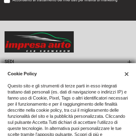
Acconsento al trattamento dei miei dati per finalità di marketing *
VEDI
790€/mese
36 Mesi
VEDI
SEDI
Sede di Monteforte Irpino
Cookie Policy
AZIENDA
Questo sito e gli strumenti di terze parti in esso integrati
Azienda
trattano dati personali (es. dati di navigazione o indirizzi IP) e
fanno uso di Cookie, Pixel, Tags o altri identificatori necessari
Contatti
per il funzionamento e per il raggiungimento delle finalità
descritte nella cookie policy, tra cui il miglioramento delle
funzionalità del sito e la pubblicità personalizzata. Cliccando
sul pulsante Accetta Tutti dichiari di accettare l'utilizzo di
TORNA IN CIMA
queste tecnologie. In alternativa puoi personalizzare le tue
scelte tramite l'apposito pulsante. Scopri di più e