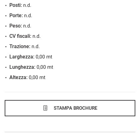
Posti:
n.d.
633€/mese
Porte:
n.d.
48 Mesi
Peso:
n.d.
VEDI
CV fiscali:
n.d.
Trazione:
n.d.
636€/mese
Larghezza:
0,00 mt
48 Mesi
Lunghezza:
0,00 mt
Altezza:
0,00 mt
VEDI
637€/mese
36 Mesi
STAMPA BROCHURE
VEDI