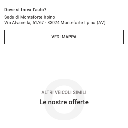
651€/mese
Dove si trova l'auto?
48 Mesi
Sede di Monteforte Irpino
Via Alvanella, 61/67 - 83024 Monteforte Irpino (AV)
VEDI
VEDI MAPPA
660€/mese
36 Mesi
VEDI
O
674€/mese
48 Mesi
ALTRI VEICOLI SIMILI
Le nostre offerte
VEDI
685€/mese