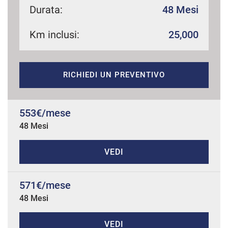
Durata:
48 Mesi
Km inclusi:
25,000
mpre
Cookie necessari
ilitato
RICHIEDI UN PREVENTIVO
Cookie delle preferenze
Cookie per il miglioramento dell'esperienza utente
553€/mese
48 Mesi
Cookie analitici
VEDI
Cookie di marketing
571€/mese
48 Mesi
Leggi
la
cookie
policy
VEDI