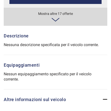
Salva
le
586€/mese
Mostra altre 17 offerte
impostazioni
36 Mesi
VEDI
Descrizione
Nessuna descrizione specificata per il veicolo corrente.
594€/mese
48 Mesi
Equipaggiamenti
VEDI
Nessun equipaggiamento specificato per il veicolo
corrente.
611€/mese
36 Mesi
Altre informazioni sul veicolo
VEDI