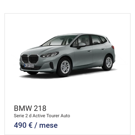
36 Mesi
VEDI
691€/mese
36 Mesi
VEDI
694€/mese
48 Mesi
VEDI
BMW 218
Serie 2 d Active Tourer Auto
490 € / mese
716€/mese
36 Mesi