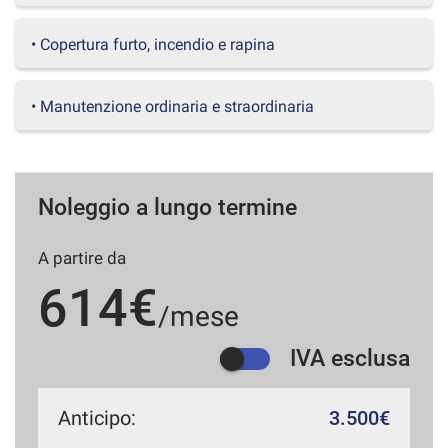
questi
strumenti
• Copertura furto, incendio e rapina
di
tracciamento
si
• Manutenzione ordinaria e straordinaria
rimanda
alla
cookie
policy.
Puoi
Noleggio a lungo termine
rivedere
e
A partire da
modificare
le
614€
tue
/mese
scelte
in
IVA esclusa
qualsiasi
momento.
Anticipo:
3.500€
a