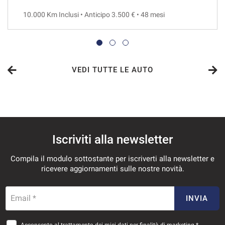
10.000 Km Inclusi • Anticipo 3.500 € • 48 mesi
VEDI
716€/mese
48 Mesi
VEDI TUTTE LE AUTO
VEDI
742€/mese
Iscriviti alla newsletter
36 Mesi
Compila il modulo sottostante per iscriverti alla newsletter e
VEDI
ricevere aggiornamenti sulle nostre novità.
765€/mese
Email *
INVIA
36 Mesi