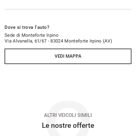
VEDI
747€/mese
Dove si trova l'auto?
48 Mesi
Sede di Monteforte Irpino
Via Alvanella, 61/67 - 83024 Monteforte Irpino (AV)
VEDI
VEDI MAPPA
758€/mese
48 Mesi
VEDI
O
768€/mese
36 Mesi
ALTRI VEICOLI SIMILI
Le nostre offerte
VEDI