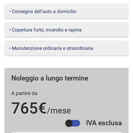
questi
• Consegna dell'auto a domicilio
strumenti
di
tracciamento
si
• Copertura furto, incendio e rapina
rimanda
alla
cookie
• Manutenzione ordinaria e straordinaria
policy.
Puoi
rivedere
e
modificare
Noleggio a lungo termine
le
tue
A partire da
scelte
in
765€
qualsiasi
/mese
momento.
IVA esclusa
a