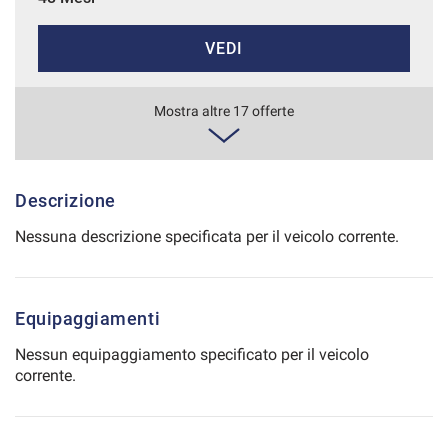
Salva
VEDI
le
impostazioni
651€/mese
Mostra altre 17 offerte
36 Mesi
VEDI
Descrizione
Nessuna descrizione specificata per il veicolo corrente.
661€/mese
48 Mesi
Equipaggiamenti
VEDI
Nessun equipaggiamento specificato per il veicolo
corrente.
691€/mese
48 Mesi