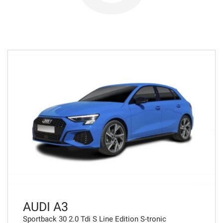
783€/mese
48 Mesi
VEDI
807€/mese
36 Mesi
VEDI
813€/mese
48 Mesi
VEDI
AUDI A3
Sportback 30 2.0 Tdi S Line Edition S-tronic