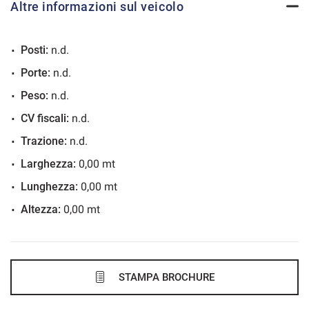
Altre informazioni sul veicolo
VEDI
Posti:
n.d.
692€/mese
Porte:
n.d.
36 Mesi
Peso:
n.d.
VEDI
CV fiscali:
n.d.
Trazione:
n.d.
723€/mese
Larghezza:
0,00 mt
48 Mesi
Lunghezza:
0,00 mt
Altezza:
0,00 mt
VEDI
727€/mese
36 Mesi
STAMPA BROCHURE