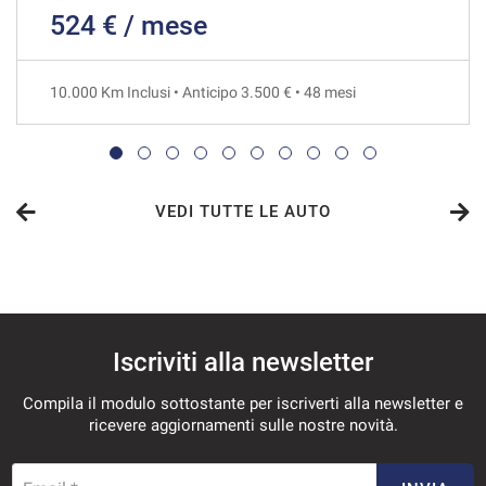
524 € / mese
845€/mese
48 Mesi
10.000 Km Inclusi • Anticipo 3.500 € • 48 mesi
VEDI
848€/mese
36 Mesi
VEDI TUTTE LE AUTO
VEDI
880€/mese
Iscriviti alla newsletter
48 Mesi
Compila il modulo sottostante per iscriverti alla newsletter e
VEDI
ricevere aggiornamenti sulle nostre novità.