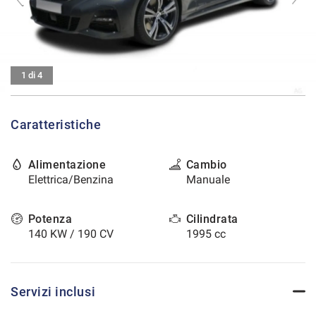
tracciamento
che
CONTATTI
adottiamo
per
offrire
AREA COMMERCIANTI
le
1 di 4
funzionalità
e
svolgere
Caratteristiche
le
attività
di
Alimentazione
Cambio
seguito
Elettrica/Benzina
Manuale
descritte.
Per
ottenere
Potenza
Cilindrata
maggiori
140 KW / 190 CV
1995 cc
informazioni
sull'utilità
e
sul
Servizi inclusi
funzionamento
di