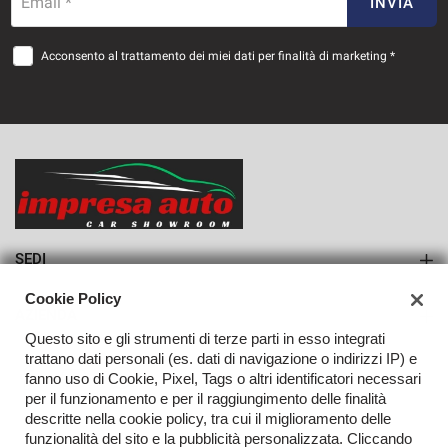
883€/mese
Email *
INVIA
36 Mesi
Acconsento al trattamento dei miei dati per finalità di marketing *
VEDI
921€/mese
36 Mesi
VEDI
SEDI
Sede di Monteforte Irpino
Cookie Policy
AZIENDA
Questo sito e gli strumenti di terze parti in esso integrati
Azienda
trattano dati personali (es. dati di navigazione o indirizzi IP) e
fanno uso di Cookie, Pixel, Tags o altri identificatori necessari
Contatti
per il funzionamento e per il raggiungimento delle finalità
descritte nella cookie policy, tra cui il miglioramento delle
funzionalità del sito e la pubblicità personalizzata. Cliccando