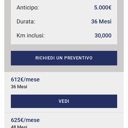
Anticipo:
5.000€
Durata:
36 Mesi
mpre
Cookie necessari
ilitato
Km inclusi:
30,000
Cookie delle preferenze
RICHIEDI UN PREVENTIVO
Cookie per il miglioramento dell'esperienza utente
Cookie analitici
612€/mese
36 Mesi
Cookie di marketing
VEDI
Leggi
la
625€/mese
cookie
policy
48 Mesi