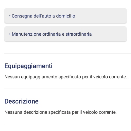
questi
strumenti
• Consegna dell'auto a domicilio
di
tracciamento
si
• Manutenzione ordinaria e straordinaria
rimanda
alla
cookie
policy.
Puoi
rivedere
Equipaggiamenti
e
modificare
Nessun equipaggiamento specificato per il veicolo corrente.
le
tue
scelte
in
Descrizione
qualsiasi
momento.
Nessuna descrizione specificata per il veicolo corrente.
a