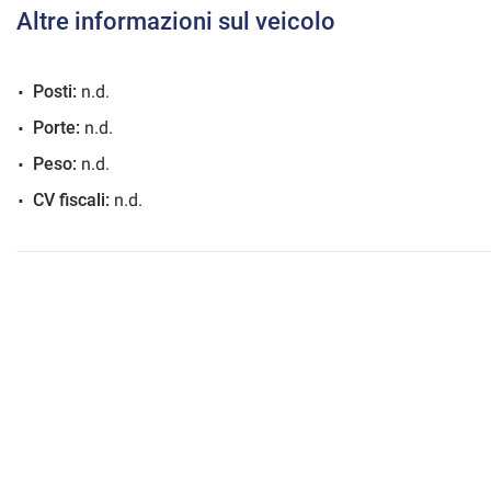
Altre informazioni sul veicolo
Posti:
n.d.
mpre
Cookie necessari
Porte:
n.d.
ilitato
Peso:
n.d.
Cookie delle preferenze
CV fiscali:
n.d.
Cookie per il miglioramento dell'esperienza utente
Cookie analitici
Cookie di marketing