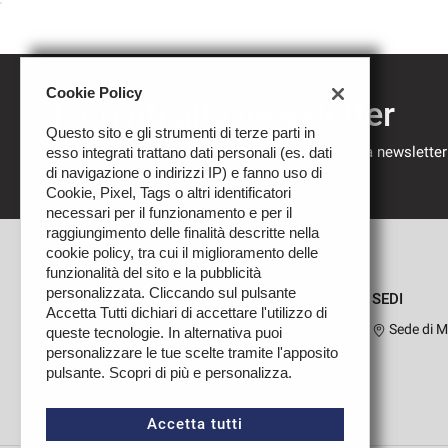
Cookie Policy
Iscriviti alla newsletter
Questo sito e gli strumenti di terze parti in
Compila il modulo sottostante per iscriverti alla newsletter
esso integrati trattano dati personali (es. dati
nostre novità.
di navigazione o indirizzi IP) e fanno uso di
Cookie, Pixel, Tags o altri identificatori
necessari per il funzionamento e per il
raggiungimento delle finalità descritte nella
cookie policy, tra cui il miglioramento delle
funzionalità del sito e la pubblicità
personalizzata. Cliccando sul pulsante
SEDI
Accetta Tutti dichiari di accettare l'utilizzo di
Sede di M
queste tecnologie. In alternativa puoi
personalizzare le tue scelte tramite l'apposito
pulsante. Scopri di più e personalizza.
Leggi
la
cookie
Accetta tutti
policy