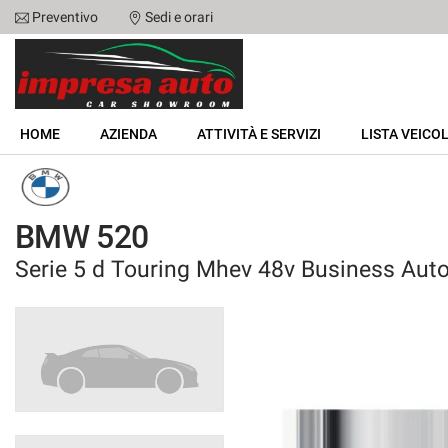
Preventivo
Sedi e orari
Le
tue
preferenze
di
HOME
consenso
HOME
AZIENDA
ATTIVITÀ E SERVIZI
LISTA VEICOL
Il
AZIENDA
seguente
pannello
ATTIVITÀ E SERVIZI
ti
BMW 520
consente
di
Serie 5 d Touring Mhev 48v Business Aut
LISTA VEICOLI
esprimere
le
tue
NOLEGGIO
preferenze
di
consenso
ACQUISTIAMO USATO
alle
tecnologie
ASSISTENZA
di