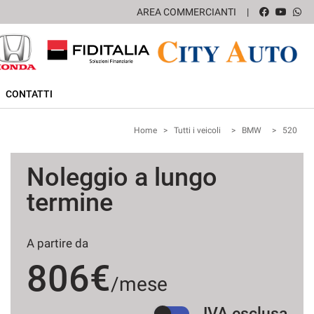
AREA COMMERCIANTI
CONTATTI
Home
>
Tutti i veicoli
>
BMW
>
520
Noleggio a lungo
termine
A partire da
806€
/mese
IVA esclusa