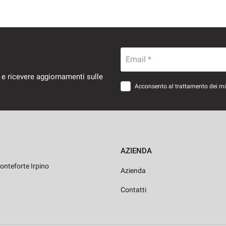
Email *
 e ricevere aggiornamenti sulle
Acconsento al trattamento dei miei
AZIENDA
onteforte Irpino
Azienda
Contatti