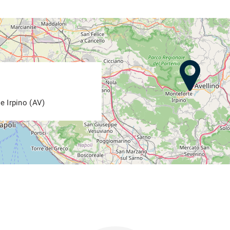
e Irpino (AV)