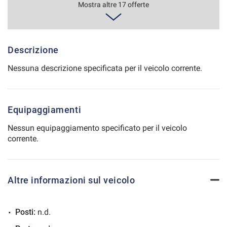
707€/mese
Mostra altre 17 offerte
Salva
48 Mesi
le
impostazioni
VEDI
Descrizione
Nessuna descrizione specificata per il veicolo corrente.
719€/mese
36 Mesi
Equipaggiamenti
VEDI
Nessun equipaggiamento specificato per il veicolo
corrente.
726€/mese
36 Mesi
Altre informazioni sul veicolo
VEDI
Posti:
n.d.
753€/mese