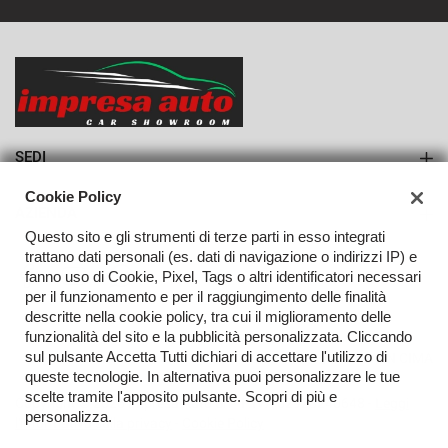
965€/mese
36 Mesi
VEDI
SEDI
Sede di Monteforte Irpino
Cookie Policy
AZIENDA
Questo sito e gli strumenti di terze parti in esso integrati
Azienda
trattano dati personali (es. dati di navigazione o indirizzi IP) e
fanno uso di Cookie, Pixel, Tags o altri identificatori necessari
Contatti
per il funzionamento e per il raggiungimento delle finalità
descritte nella cookie policy, tra cui il miglioramento delle
funzionalità del sito e la pubblicità personalizzata. Cliccando
sul pulsante Accetta Tutti dichiari di accettare l'utilizzo di
TORNA IN CIMA
queste tecnologie. In alternativa puoi personalizzare le tue
scelte tramite l'apposito pulsante. Scopri di più e
Copyright © 2026 Impresa Auto Srl - P.IVA 02923240648 -
Leggi
personalizza.
l'informativa sulla privacy
-
Cookie Policy