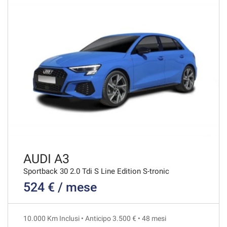
VEDI
867€/mese
48 Mesi
VEDI
872€/mese
36 Mesi
VEDI
AUDI A3
Sportback 30 2.0 Tdi S Line Edition S-tronic
524 € / mese
879€/mese
36 Mesi
10.000 Km Inclusi • Anticipo 3.500 € • 48 mesi