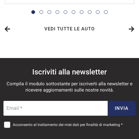
VEDI
892€/mese
36 Mesi
VEDI TUTTE LE AUTO
VEDI
892€/mese
Iscriviti alla newsletter
48 Mesi
Compila il modulo sottostante per iscriverti alla newsletter e
VEDI
ricevere aggiornamenti sulle nostre novità.
939€/mese
Email *
INVIA
36 Mesi
Acconsento al trattamento dei miei dati per finalità di marketing *
VEDI