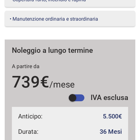
questi
strumenti
di
• Manutenzione ordinaria e straordinaria
tracciamento
si
rimanda
alla
Noleggio a lungo termine
cookie
policy.
Puoi
A partire da
rivedere
e
739€
modificare
/mese
le
tue
IVA esclusa
scelte
in
qualsiasi
Anticipo:
5.500€
momento.
Durata:
36 Mesi
a