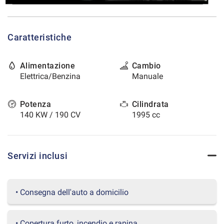
tracciamento
che
CONTATTI
adottiamo
per
Caratteristiche
offrire
AREA COMMERCIANTI
le
funzionalità
Alimentazione
Cambio
e
Elettrica/Benzina
Manuale
svolgere
le
attività
Potenza
Cilindrata
di
140 KW / 190 CV
1995 cc
seguito
descritte.
Per
ottenere
Servizi inclusi
maggiori
informazioni
sull'utilità
• Consegna dell'auto a domicilio
e
sul
funzionamento
• Copertura furto, incendio e rapina
di