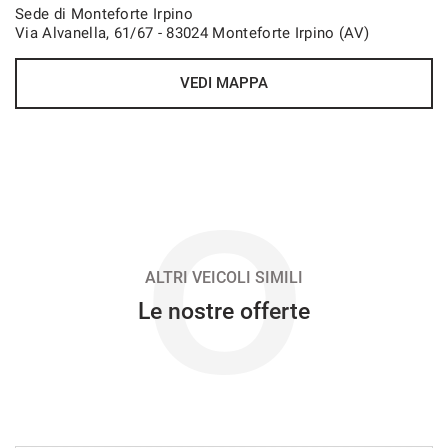
Sede di Monteforte Irpino
Via Alvanella, 61/67 - 83024 Monteforte Irpino (AV)
VEDI
VEDI MAPPA
806€/mese
48 Mesi
VEDI
O
812€/mese
36 Mesi
ALTRI VEICOLI SIMILI
Le nostre offerte
VEDI
821€/mese
48 Mesi