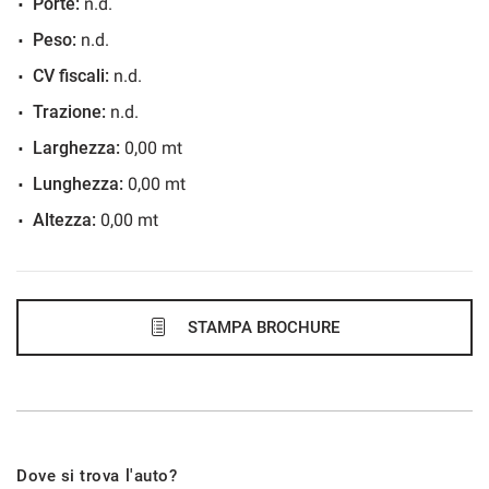
Porte:
n.d.
48 Mesi
Peso:
n.d.
VEDI
CV fiscali:
n.d.
Trazione:
n.d.
778€/mese
Larghezza:
0,00 mt
48 Mesi
Lunghezza:
0,00 mt
Altezza:
0,00 mt
VEDI
786€/mese
36 Mesi
STAMPA BROCHURE
VEDI
790€/mese
Dove si trova l'auto?
48 Mesi