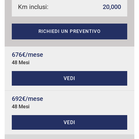
Km inclusi:
20,000
mpre
Cookie necessari
RICHIEDI UN PREVENTIVO
ilitato
Cookie delle preferenze
676€/mese
48 Mesi
Cookie per il miglioramento dell'esperienza utente
VEDI
Cookie analitici
692€/mese
Cookie di marketing
48 Mesi
VEDI
Leggi
la
cookie
policy