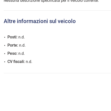
Nessuna descrizione specificata per il veicolo corrente.
Altre informazioni sul veicolo
mpre
Cookie necessari
ilitato
Posti:
n.d.
Cookie delle preferenze
Porte:
n.d.
Peso:
n.d.
Cookie per il miglioramento dell'esperienza utente
CV fiscali:
n.d.
Cookie analitici
Cookie di marketing