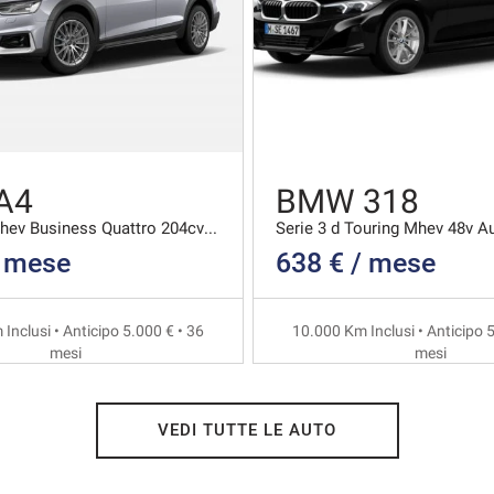
A4
BMW 318
40 2.0 Tdi Mhev Business Quattro 204cv S-tronic
Serie 3 d Touring Mhev 48v A
/ mese
638 € / mese
Inclusi • Anticipo 5.000 € • 36
10.000 Km Inclusi • Anticipo 5
mesi
mesi
VEDI TUTTE LE AUTO