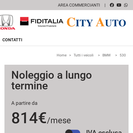
AREA COMMERCIANTI
CONTATTI
Home
>
Tutti i veicoli
>
BMW
>
530
Noleggio a lungo
termine
A partire da
814€
/mese
IVA esclusa