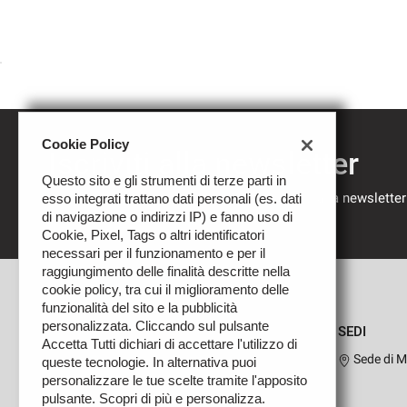
Cookie Policy
Iscriviti alla newsletter
Questo sito e gli strumenti di terze parti in
Compila il modulo sottostante per iscriverti alla newsletter
esso integrati trattano dati personali (es. dati
nostre novità.
di navigazione o indirizzi IP) e fanno uso di
Cookie, Pixel, Tags o altri identificatori
necessari per il funzionamento e per il
raggiungimento delle finalità descritte nella
cookie policy, tra cui il miglioramento delle
funzionalità del sito e la pubblicità
personalizzata. Cliccando sul pulsante
SEDI
Accetta Tutti dichiari di accettare l'utilizzo di
Sede di M
queste tecnologie. In alternativa puoi
personalizzare le tue scelte tramite l'apposito
pulsante. Scopri di più e personalizza.
Leggi