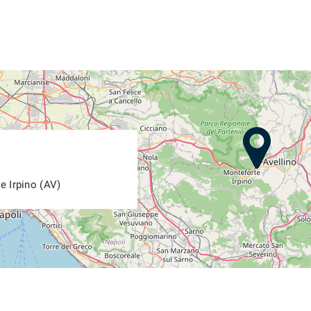
e Irpino (AV)