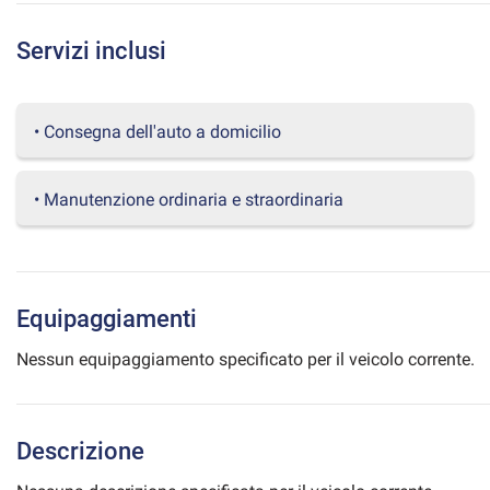
questi
strumenti
Servizi inclusi
di
tracciamento
si
rimanda
• Consegna dell'auto a domicilio
alla
cookie
policy.
• Manutenzione ordinaria e straordinaria
Puoi
rivedere
e
modificare
le
Equipaggiamenti
tue
scelte
Nessun equipaggiamento specificato per il veicolo corrente.
in
qualsiasi
momento.
Descrizione
a