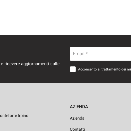
Email *
 e ricevere aggiornamenti sulle
Acconsento al trattamento dei miei
AZIENDA
onteforte Irpino
Azienda
Contatti