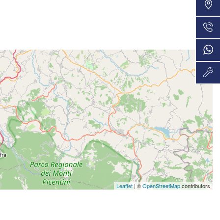
VEDI
48 Mesi
885€/mese
VEDI
36 Mesi
912€/mese
VEDI
48 Mesi
914€/mese
VEDI
36 Mesi
946€/mese
VEDI
36 Mesi
Leaflet
| ©
OpenStreetMap
contributors
980€/mese
VEDI
36 Mesi