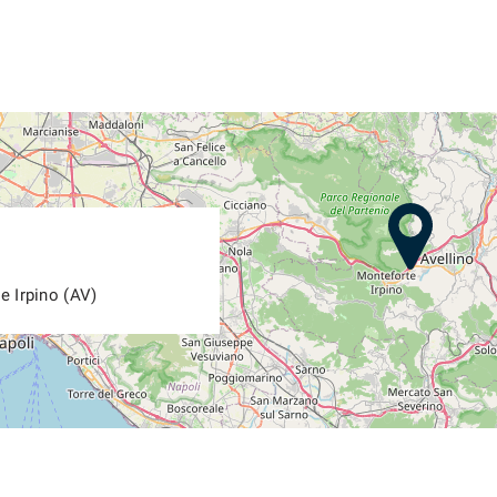
e Irpino (AV)