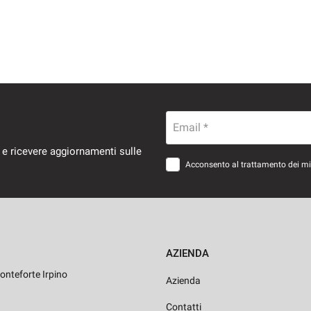
Email *
 e ricevere aggiornamenti sulle
Acconsento al trattamento dei miei
AZIENDA
onteforte Irpino
Azienda
Contatti