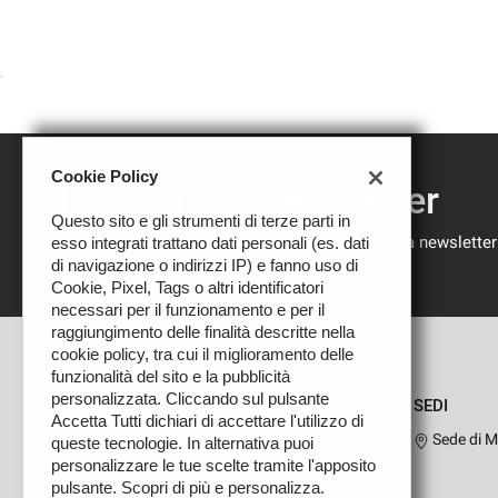
Cookie Policy
Iscriviti alla newsletter
Questo sito e gli strumenti di terze parti in
Compila il modulo sottostante per iscriverti alla newsletter
esso integrati trattano dati personali (es. dati
nostre novità.
di navigazione o indirizzi IP) e fanno uso di
Cookie, Pixel, Tags o altri identificatori
necessari per il funzionamento e per il
raggiungimento delle finalità descritte nella
cookie policy, tra cui il miglioramento delle
funzionalità del sito e la pubblicità
personalizzata. Cliccando sul pulsante
SEDI
Accetta Tutti dichiari di accettare l'utilizzo di
Sede di M
queste tecnologie. In alternativa puoi
personalizzare le tue scelte tramite l'apposito
pulsante. Scopri di più e personalizza.
Leggi