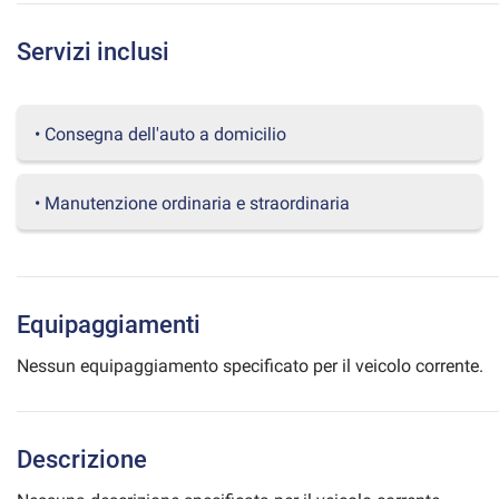
questi
strumenti
Servizi inclusi
di
tracciamento
si
rimanda
• Consegna dell'auto a domicilio
alla
cookie
policy.
• Manutenzione ordinaria e straordinaria
Puoi
rivedere
e
modificare
le
Equipaggiamenti
tue
scelte
Nessun equipaggiamento specificato per il veicolo corrente.
in
qualsiasi
momento.
Descrizione
a