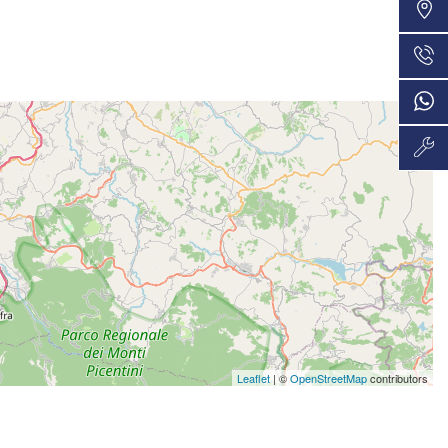
VEDI
36 Mesi
945€/mese
VEDI
48 Mesi
970€/mese
VEDI
48 Mesi
977€/mese
VEDI
36 Mesi
1.004€/mese
VEDI
36 Mesi
Leaflet
| ©
OpenStreetMap
contributors
1.033€/mese
VEDI
36 Mesi