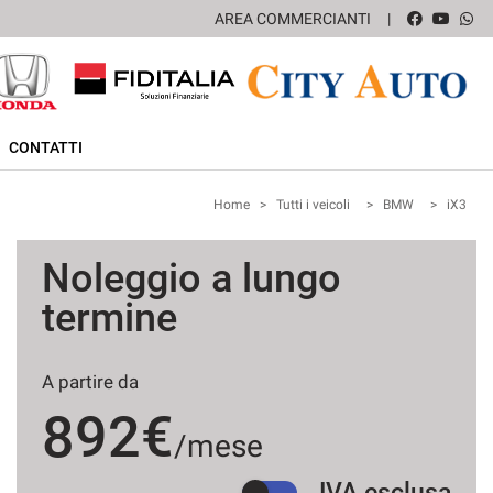
AREA COMMERCIANTI
CONTATTI
Home
>
Tutti i veicoli
>
BMW
>
iX3
Noleggio a lungo
termine
A partire da
892€
/mese
IVA esclusa