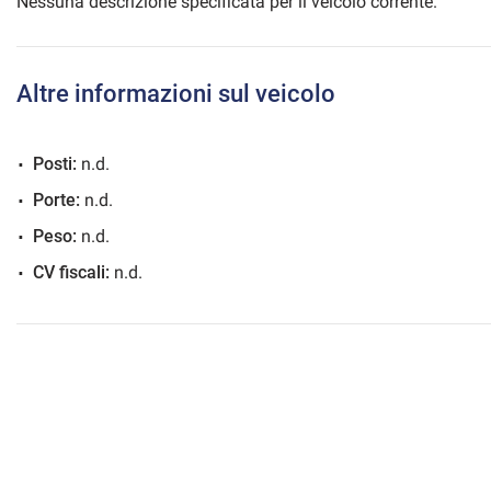
Nessuna descrizione specificata per il veicolo corrente.
Altre informazioni sul veicolo
mpre
Cookie necessari
ilitato
Posti:
n.d.
Cookie delle preferenze
Porte:
n.d.
Peso:
n.d.
Cookie per il miglioramento dell'esperienza utente
CV fiscali:
n.d.
Cookie analitici
Cookie di marketing