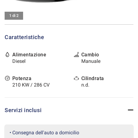
tracciamento
che
CONTATTI
adottiamo
1 di 2
per
offrire
AREA COMMERCIANTI
le
Caratteristiche
funzionalità
e
svolgere
Alimentazione
Cambio
le
Diesel
Manuale
attività
di
seguito
Potenza
Cilindrata
descritte.
210 KW / 286 CV
n.d.
Per
ottenere
maggiori
informazioni
Servizi inclusi
sull'utilità
e
sul
funzionamento
• Consegna dell'auto a domicilio
di