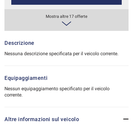
Salva
le
745€/mese
Mostra altre 17 offerte
impostazioni
48 Mesi
VEDI
Descrizione
Nessuna descrizione specificata per il veicolo corrente.
756€/mese
36 Mesi
Equipaggiamenti
VEDI
Nessun equipaggiamento specificato per il veicolo
corrente.
772€/mese
48 Mesi
Altre informazioni sul veicolo
VEDI