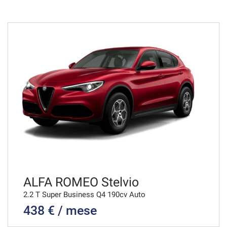
48 Mesi
VEDI
933€/mese
36 Mesi
VEDI
944€/mese
36 Mesi
VEDI
ALFA ROMEO Stelvio
2.2 T Super Business Q4 190cv Auto
438 € / mese
945€/mese
48 Mesi