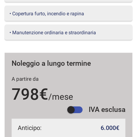
questi
strumenti
• Copertura furto, incendio e rapina
di
tracciamento
si
• Manutenzione ordinaria e straordinaria
rimanda
alla
cookie
policy.
Puoi
Noleggio a lungo termine
rivedere
e
A partire da
modificare
le
798€
tue
/mese
scelte
in
IVA esclusa
qualsiasi
momento.
Anticipo:
6.000€
a