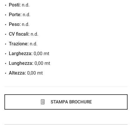
Posti:
n.d.
789€/mese
Porte:
n.d.
36 Mesi
Peso:
n.d.
VEDI
CV fiscali:
n.d.
Trazione:
n.d.
816€/mese
Larghezza:
0,00 mt
36 Mesi
Lunghezza:
0,00 mt
Altezza:
0,00 mt
VEDI
823€/mese
48 Mesi
STAMPA BROCHURE
VEDI