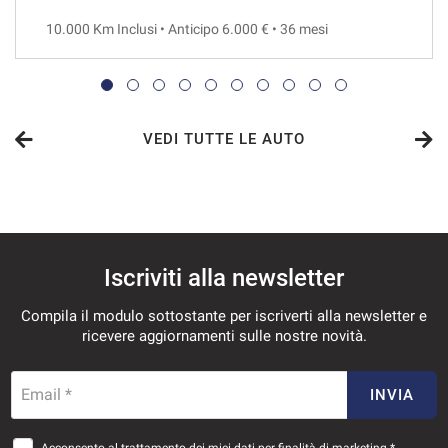
10.000 Km Inclusi • Anticipo 6.000 € • 36 mesi
VEDI
970€/mese
48 Mesi
VEDI TUTTE LE AUTO
VEDI
977€/mese
Iscriviti alla newsletter
36 Mesi
Compila il modulo sottostante per iscriverti alla newsletter e
VEDI
ricevere aggiornamenti sulle nostre novità.
1.004€/mese
Email *
INVIA
36 Mesi