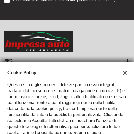
Acconsento al trattamento dei miei dati per finalità di marketing *
VEDI
1.033€/mese
36 Mesi
VEDI
SEDI
Sede di Monteforte Irpino
Cookie Policy
AZIENDA
Questo sito e gli strumenti di terze parti in esso integrati
Azienda
trattano dati personali (es. dati di navigazione o indirizzi IP) e
fanno uso di Cookie, Pixel, Tags o altri identificatori necessari
Contatti
per il funzionamento e per il raggiungimento delle finalità
descritte nella cookie policy, tra cui il miglioramento delle
funzionalità del sito e la pubblicità personalizzata. Cliccando
sul pulsante Accetta Tutti dichiari di accettare l'utilizzo di
TORNA IN CIMA
queste tecnologie. In alternativa puoi personalizzare le tue
scelte tramite l'apposito pulsante. Scopri di più e