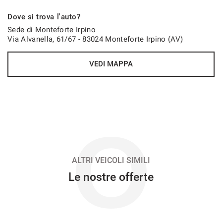
845€/mese
Dove si trova l'auto?
36 Mesi
Sede di Monteforte Irpino
Via Alvanella, 61/67 - 83024 Monteforte Irpino (AV)
VEDI
VEDI MAPPA
863€/mese
48 Mesi
VEDI
O
892€/mese
48 Mesi
ALTRI VEICOLI SIMILI
Le nostre offerte
VEDI
919€/mese