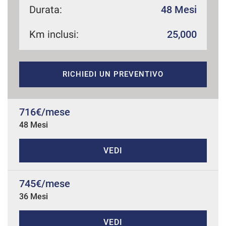
Durata:
48 Mesi
Km inclusi:
25,000
mpre
Cookie necessari
ilitato
RICHIEDI UN PREVENTIVO
Cookie delle preferenze
Cookie per il miglioramento dell'esperienza utente
716€/mese
48 Mesi
Cookie analitici
VEDI
Cookie di marketing
745€/mese
36 Mesi
Leggi
la
cookie
policy
VEDI