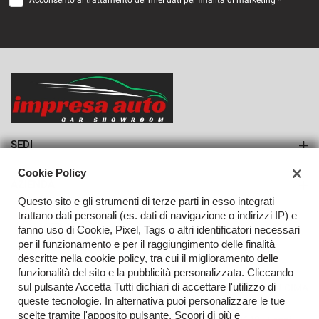
Acconsento al trattamento dei miei dati per finalità di marketing *
VEDI
1.004€/mese
36 Mesi
VEDI
SEDI
Sede di Monteforte Irpino
Cookie Policy
AZIENDA
Questo sito e gli strumenti di terze parti in esso integrati
Azienda
trattano dati personali (es. dati di navigazione o indirizzi IP) e
fanno uso di Cookie, Pixel, Tags o altri identificatori necessari
Contatti
per il funzionamento e per il raggiungimento delle finalità
descritte nella cookie policy, tra cui il miglioramento delle
funzionalità del sito e la pubblicità personalizzata. Cliccando
sul pulsante Accetta Tutti dichiari di accettare l'utilizzo di
TORNA IN CIMA
queste tecnologie. In alternativa puoi personalizzare le tue
scelte tramite l'apposito pulsante. Scopri di più e