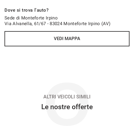
823€/mese
Dove si trova l'auto?
48 Mesi
Sede di Monteforte Irpino
Via Alvanella, 61/67 - 83024 Monteforte Irpino (AV)
VEDI
VEDI MAPPA
845€/mese
36 Mesi
VEDI
O
863€/mese
48 Mesi
ALTRI VEICOLI SIMILI
Le nostre offerte
VEDI
892€/mese