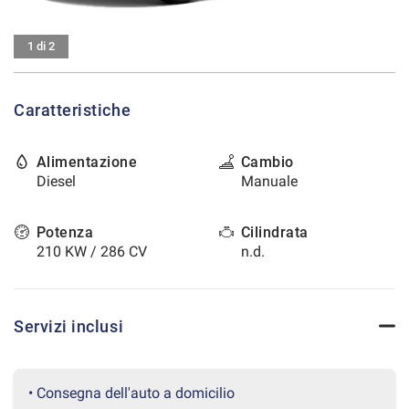
tracciamento
che
CONTATTI
adottiamo
1 di 2
per
offrire
AREA COMMERCIANTI
le
Caratteristiche
funzionalità
e
svolgere
Alimentazione
Cambio
le
Diesel
Manuale
attività
di
seguito
Potenza
Cilindrata
descritte.
210 KW / 286 CV
n.d.
Per
ottenere
maggiori
informazioni
Servizi inclusi
sull'utilità
e
sul
funzionamento
• Consegna dell'auto a domicilio
di