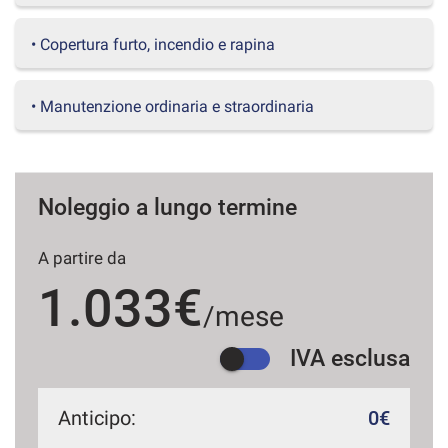
questi
strumenti
• Copertura furto, incendio e rapina
di
tracciamento
si
• Manutenzione ordinaria e straordinaria
rimanda
alla
cookie
policy.
Puoi
Noleggio a lungo termine
rivedere
e
A partire da
modificare
le
1.033€
tue
/mese
scelte
in
IVA esclusa
qualsiasi
momento.
Anticipo:
0€
a