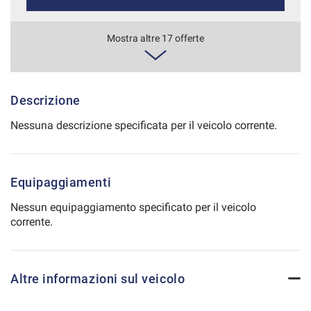
Salva
le
745€/mese
Mostra altre 17 offerte
impostazioni
48 Mesi
VEDI
Descrizione
Nessuna descrizione specificata per il veicolo corrente.
756€/mese
36 Mesi
Equipaggiamenti
VEDI
Nessun equipaggiamento specificato per il veicolo
corrente.
772€/mese
48 Mesi
Altre informazioni sul veicolo
VEDI