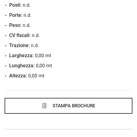
Posti:
n.d.
789€/mese
Porte:
n.d.
36 Mesi
Peso:
n.d.
VEDI
CV fiscali:
n.d.
Trazione:
n.d.
798€/mese
Larghezza:
0,00 mt
48 Mesi
Lunghezza:
0,00 mt
Altezza:
0,00 mt
VEDI
816€/mese
36 Mesi
STAMPA BROCHURE
VEDI