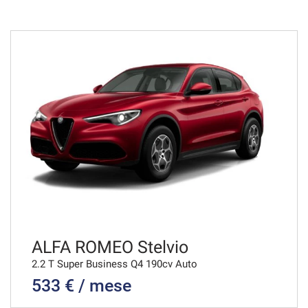
48 Mesi
VEDI
919€/mese
48 Mesi
VEDI
933€/mese
36 Mesi
VEDI
ALFA ROMEO Stelvio
2.2 T Super Business Q4 190cv Auto
533 € / mese
944€/mese
36 Mesi