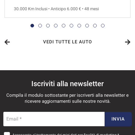
30.000 Km Inclusi • Anticipo 6.000 € • 48 mesi
VEDI
945€/mese
48 Mesi
VEDI TUTTE LE AUTO
VEDI
970€/mese
Iscriviti alla newsletter
48 Mesi
Compila il modulo sottostante per iscriverti alla newsletter e
VEDI
ricevere aggiornamenti sulle nostre novità.
977€/mese
Email *
INVIA
36 Mesi