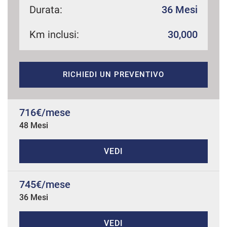
Durata:
36 Mesi
Km inclusi:
30,000
mpre
Cookie necessari
ilitato
RICHIEDI UN PREVENTIVO
Cookie delle preferenze
Cookie per il miglioramento dell'esperienza utente
716€/mese
48 Mesi
Cookie analitici
VEDI
Cookie di marketing
745€/mese
36 Mesi
Leggi
la
cookie
policy
VEDI