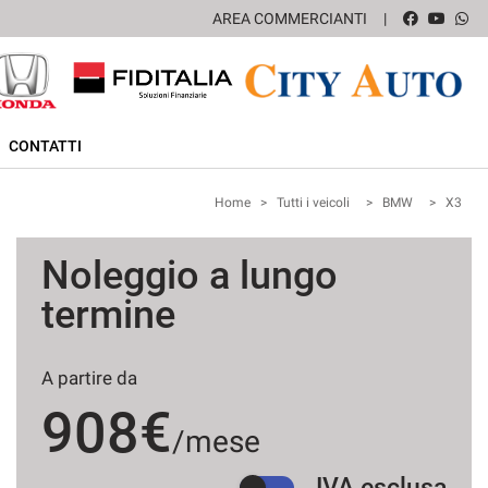
AREA COMMERCIANTI
CONTATTI
Home
>
Tutti i veicoli
>
BMW
>
X3
Noleggio a lungo
termine
A partire da
908€
/mese
IVA esclusa