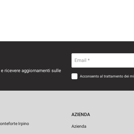
Email *
 e ricevere aggiornamenti sulle
Acconsento al trattamento dei miei
AZIENDA
onteforte Irpino
Azienda