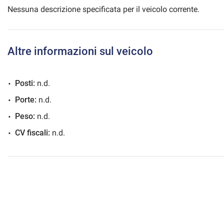
Nessuna descrizione specificata per il veicolo corrente.
mpre
Altre informazioni sul veicolo
Cookie necessari
ilitato
Posti:
n.d.
Cookie delle preferenze
Porte:
n.d.
Cookie per il miglioramento dell'esperienza utente
Peso:
n.d.
CV fiscali:
n.d.
Cookie analitici
Cookie di marketing