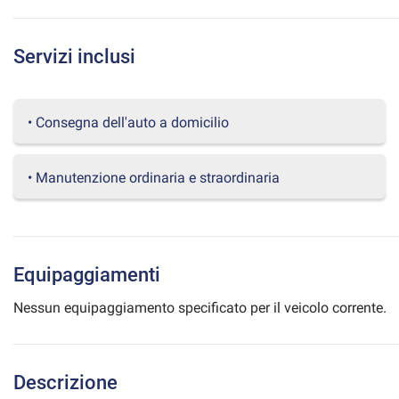
questi
strumenti
di
Servizi inclusi
tracciamento
si
rimanda
• Consegna dell'auto a domicilio
alla
cookie
policy.
Puoi
• Manutenzione ordinaria e straordinaria
rivedere
e
modificare
le
tue
Equipaggiamenti
scelte
in
Nessun equipaggiamento specificato per il veicolo corrente.
qualsiasi
momento.
Descrizione
a