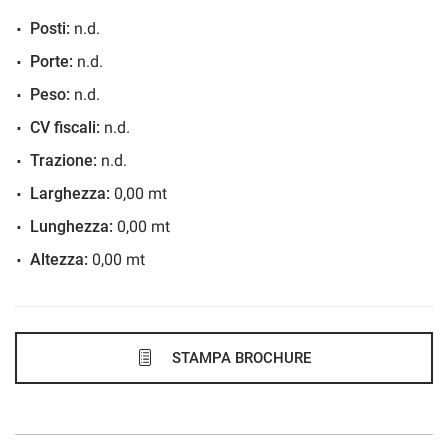
Posti:
n.d.
721€/mese
Porte:
n.d.
36 Mesi
Peso:
n.d.
VEDI
CV fiscali:
n.d.
Trazione:
n.d.
744€/mese
Larghezza:
0,00 mt
48 Mesi
Lunghezza:
0,00 mt
Altezza:
0,00 mt
VEDI
768€/mese
48 Mesi
STAMPA BROCHURE
VEDI