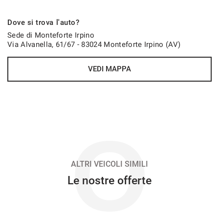
769€/mese
Dove si trova l'auto?
36 Mesi
Sede di Monteforte Irpino
Via Alvanella, 61/67 - 83024 Monteforte Irpino (AV)
VEDI
VEDI MAPPA
771€/mese
48 Mesi
VEDI
O
784€/mese
48 Mesi
ALTRI VEICOLI SIMILI
Le nostre offerte
VEDI