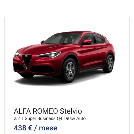
797€/mese
36 Mesi
VEDI
799€/mese
48 Mesi
VEDI
839€/mese
36 Mesi
VEDI
ALFA ROMEO Stelvio
2.2 T Super Business Q4 190cv Auto
438 € / mese
847€/mese