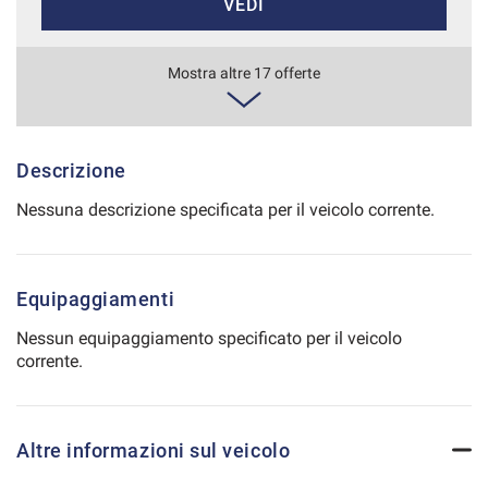
VEDI
Salva
le
impostazioni
695€/mese
Mostra altre 17 offerte
48 Mesi
VEDI
Descrizione
Nessuna descrizione specificata per il veicolo corrente.
700€/mese
36 Mesi
Equipaggiamenti
VEDI
Nessun equipaggiamento specificato per il veicolo
corrente.
708€/mese
36 Mesi
Altre informazioni sul veicolo
VEDI