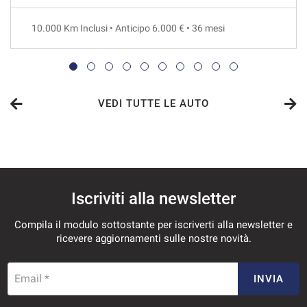
36 Mesi
10.000 Km Inclusi • Anticipo 6.000 € • 36 mesi
VEDI
848€/mese
48 Mesi
VEDI TUTTE LE AUTO
VEDI
875€/mese
Iscriviti alla newsletter
48 Mesi
Compila il modulo sottostante per iscriverti alla newsletter e
VEDI
ricevere aggiornamenti sulle nostre novità.
908€/mese
Email *
INVIA
36 Mesi