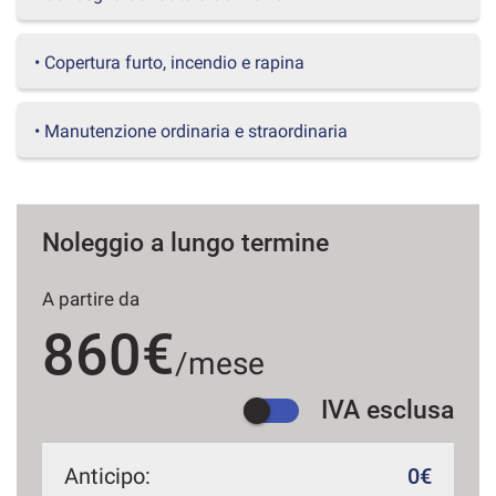
questi
strumenti
• Copertura furto, incendio e rapina
di
tracciamento
si
• Manutenzione ordinaria e straordinaria
rimanda
alla
cookie
policy.
Puoi
Noleggio a lungo termine
rivedere
e
modificare
A partire da
le
tue
860€
scelte
/mese
in
qualsiasi
IVA esclusa
momento.
Anticipo:
0€
a