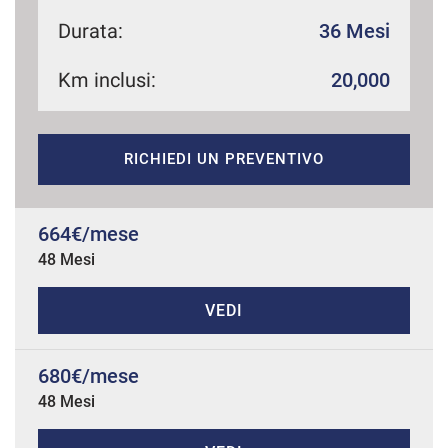
Durata:
36 Mesi
Km inclusi:
20,000
mpre
Cookie necessari
ilitato
Cookie delle preferenze
RICHIEDI UN PREVENTIVO
Cookie per il miglioramento dell'esperienza utente
664€/mese
48 Mesi
Cookie analitici
VEDI
Cookie di marketing
680€/mese
Leggi
48 Mesi
la
cookie
policy