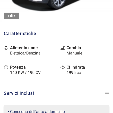
tracciamento
che
CONTATTI
adottiamo
1 di 5
per
offrire
AREA COMMERCIANTI
le
funzionalità
Caratteristiche
e
svolgere
le
Alimentazione
Cambio
attività
Elettrica/Benzina
Manuale
di
seguito
Potenza
Cilindrata
descritte.
Per
140 KW / 190 CV
1995 cc
ottenere
maggiori
informazioni
sull'utilità
Servizi inclusi
e
sul
funzionamento
• Consegna dell'auto a domicilio
di