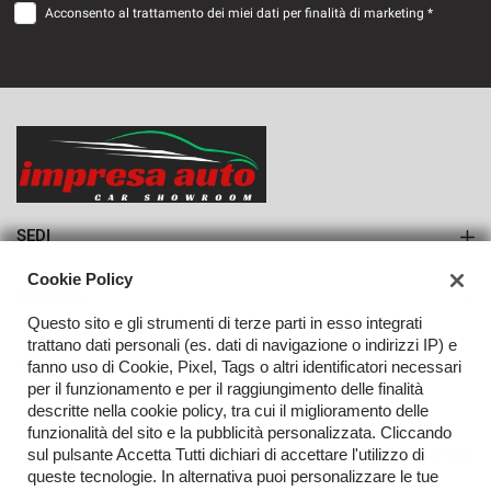
Acconsento al trattamento dei miei dati per finalità di marketing *
VEDI
936€/mese
36 Mesi
VEDI
SEDI
Sede di Monteforte Irpino
Cookie Policy
AZIENDA
Questo sito e gli strumenti di terze parti in esso integrati
Azienda
trattano dati personali (es. dati di navigazione o indirizzi IP) e
fanno uso di Cookie, Pixel, Tags o altri identificatori necessari
Contatti
per il funzionamento e per il raggiungimento delle finalità
descritte nella cookie policy, tra cui il miglioramento delle
funzionalità del sito e la pubblicità personalizzata. Cliccando
sul pulsante Accetta Tutti dichiari di accettare l'utilizzo di
TORNA IN CIMA
queste tecnologie. In alternativa puoi personalizzare le tue