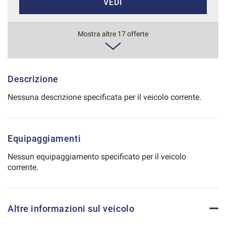
VEDI
Salva
le
impostazioni
695€/mese
Mostra altre 17 offerte
48 Mesi
VEDI
Descrizione
Nessuna descrizione specificata per il veicolo corrente.
708€/mese
36 Mesi
Equipaggiamenti
VEDI
Nessun equipaggiamento specificato per il veicolo
corrente.
721€/mese
36 Mesi
Altre informazioni sul veicolo
VEDI