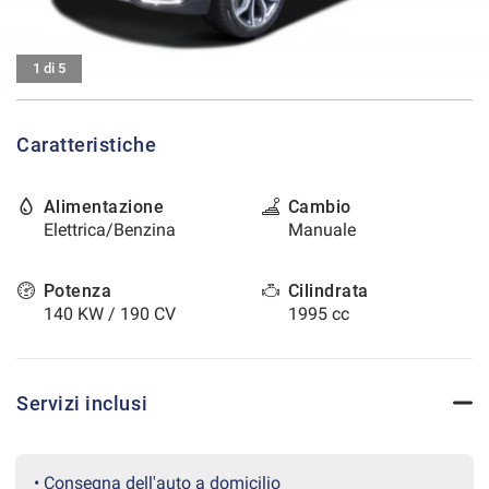
tracciamento
che
CONTATTI
adottiamo
1 di 5
per
offrire
AREA COMMERCIANTI
le
funzionalità
Caratteristiche
e
svolgere
le
Alimentazione
Cambio
attività
Elettrica/Benzina
Manuale
di
seguito
Potenza
Cilindrata
descritte.
Per
140 KW / 190 CV
1995 cc
ottenere
maggiori
informazioni
sull'utilità
Servizi inclusi
e
sul
funzionamento
• Consegna dell'auto a domicilio
di