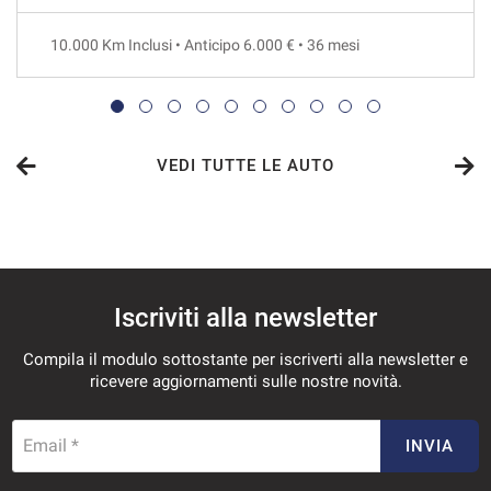
48 Mesi
10.000 Km Inclusi • Anticipo 6.000 € • 36 mesi
VEDI
860€/mese
36 Mesi
VEDI TUTTE LE AUTO
VEDI
875€/mese
Iscriviti alla newsletter
48 Mesi
Compila il modulo sottostante per iscriverti alla newsletter e
VEDI
ricevere aggiornamenti sulle nostre novità.
908€/mese
Email *
INVIA
36 Mesi