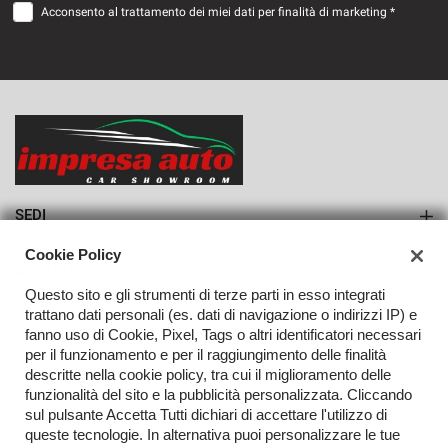
Acconsento al trattamento dei miei dati per finalità di marketing *
VEDI
936€/mese
36 Mesi
VEDI
SEDI
Sede di Monteforte Irpino
Cookie Policy
AZIENDA
Questo sito e gli strumenti di terze parti in esso integrati
Azienda
trattano dati personali (es. dati di navigazione o indirizzi IP) e
fanno uso di Cookie, Pixel, Tags o altri identificatori necessari
Contatti
per il funzionamento e per il raggiungimento delle finalità
descritte nella cookie policy, tra cui il miglioramento delle
funzionalità del sito e la pubblicità personalizzata. Cliccando
sul pulsante Accetta Tutti dichiari di accettare l'utilizzo di
TORNA IN CIMA
queste tecnologie. In alternativa puoi personalizzare le tue