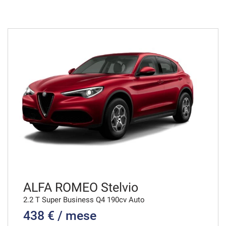
799€/mese
48 Mesi
VEDI
839€/mese
36 Mesi
VEDI
847€/mese
36 Mesi
VEDI
ALFA ROMEO Stelvio
2.2 T Super Business Q4 190cv Auto
438 € / mese
848€/mese