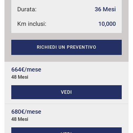
Durata:
36 Mesi
Km inclusi:
10,000
mpre
Cookie necessari
ilitato
Cookie delle preferenze
RICHIEDI UN PREVENTIVO
Cookie per il miglioramento dell'esperienza utente
664€/mese
48 Mesi
Cookie analitici
VEDI
Cookie di marketing
680€/mese
Leggi
48 Mesi
la
cookie
policy