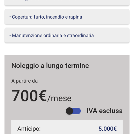
questi
strumenti
• Copertura furto, incendio e rapina
di
tracciamento
si
• Manutenzione ordinaria e straordinaria
rimanda
alla
cookie
policy.
Puoi
Noleggio a lungo termine
rivedere
e
modificare
A partire da
le
tue
700€
scelte
/mese
in
qualsiasi
IVA esclusa
momento.
Anticipo:
5.000€
a