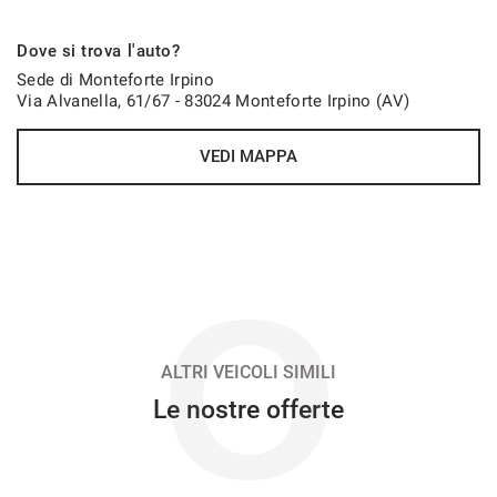
771€/mese
Dove si trova l'auto?
48 Mesi
Sede di Monteforte Irpino
Via Alvanella, 61/67 - 83024 Monteforte Irpino (AV)
VEDI
VEDI MAPPA
784€/mese
48 Mesi
VEDI
O
797€/mese
36 Mesi
ALTRI VEICOLI SIMILI
Le nostre offerte
VEDI