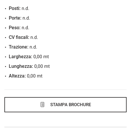
Posti:
n.d.
744€/mese
Porte:
n.d.
48 Mesi
Peso:
n.d.
VEDI
CV fiscali:
n.d.
Trazione:
n.d.
768€/mese
Larghezza:
0,00 mt
48 Mesi
Lunghezza:
0,00 mt
Altezza:
0,00 mt
VEDI
769€/mese
36 Mesi
STAMPA BROCHURE
VEDI