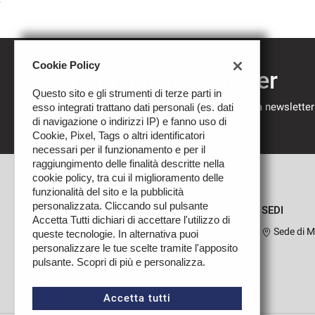
Cookie Policy
Iscriviti alla newsletter
Questo sito e gli strumenti di terze parti in
Compila il modulo sottostante per iscriverti alla newsletter
esso integrati trattano dati personali (es. dati
nostre novità.
di navigazione o indirizzi IP) e fanno uso di
Cookie, Pixel, Tags o altri identificatori
necessari per il funzionamento e per il
raggiungimento delle finalità descritte nella
cookie policy, tra cui il miglioramento delle
funzionalità del sito e la pubblicità
personalizzata. Cliccando sul pulsante
SEDI
Accetta Tutti dichiari di accettare l'utilizzo di
Sede di M
queste tecnologie. In alternativa puoi
personalizzare le tue scelte tramite l'apposito
pulsante. Scopri di più e personalizza.
Leggi
la
cookie
Accetta tutti
policy