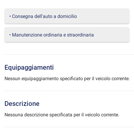
questi
strumenti
• Consegna dell'auto a domicilio
di
tracciamento
si
• Manutenzione ordinaria e straordinaria
rimanda
alla
cookie
policy.
Puoi
rivedere
Equipaggiamenti
e
modificare
Nessun equipaggiamento specificato per il veicolo corrente.
le
tue
scelte
in
Descrizione
qualsiasi
momento.
Nessuna descrizione specificata per il veicolo corrente.
a