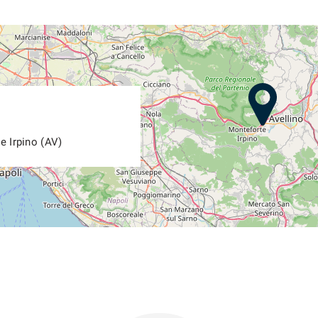
e Irpino (AV)