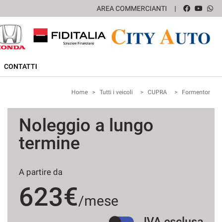
AREA COMMERCIANTI
CONTATTI
Home
>
Tutti i veicoli
>
CUPRA
>
Formentor
Noleggio a lungo
termine
A partire da
623€
/mese
IVA esclusa