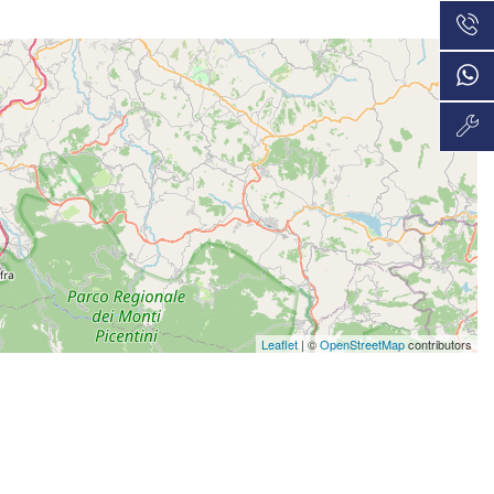
VEDI
36 Mesi
605€/mese
VEDI
48 Mesi
608€/mese
VEDI
36 Mesi
629€/mese
VEDI
36 Mesi
648€/mese
Leaflet
| ©
OpenStreetMap
contributors
VEDI
36 Mesi
668€/mese
VEDI
36 Mesi