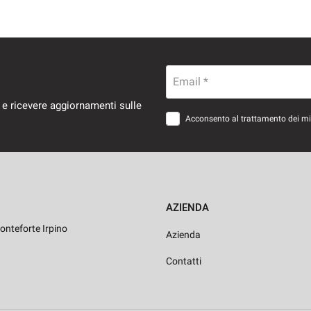
Email *
 e ricevere aggiornamenti sulle
Acconsento al trattamento dei miei
AZIENDA
onteforte Irpino
Azienda
Contatti