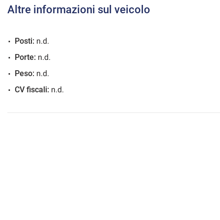
Altre informazioni sul veicolo
Posti:
n.d.
mpre
Cookie necessari
Porte:
n.d.
ilitato
Peso:
n.d.
Cookie delle preferenze
CV fiscali:
n.d.
Cookie per il miglioramento dell'esperienza utente
Cookie analitici
Cookie di marketing