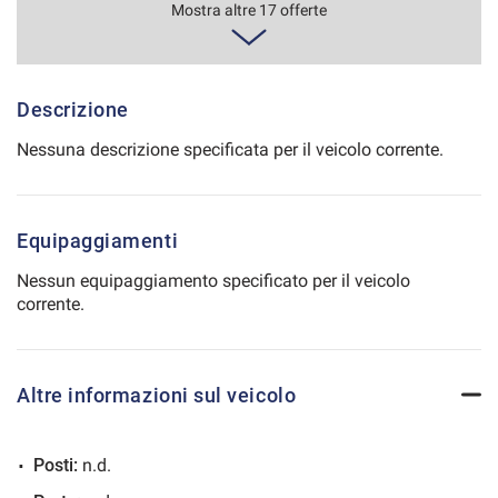
487€/mese
Mostra altre 17 offerte
Salva
36 Mesi
le
impostazioni
VEDI
Descrizione
Nessuna descrizione specificata per il veicolo corrente.
498€/mese
36 Mesi
Equipaggiamenti
VEDI
Nessun equipaggiamento specificato per il veicolo
corrente.
500€/mese
48 Mesi
Altre informazioni sul veicolo
VEDI
Posti:
n.d.
520€/mese