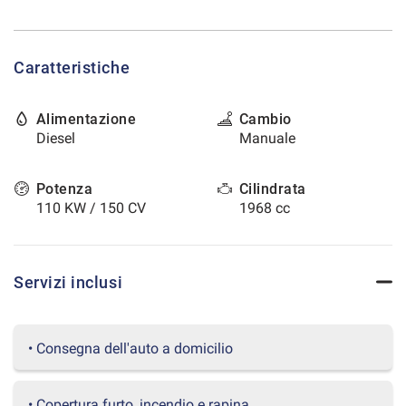
tracciamento
che
CONTATTI
adottiamo
per
Caratteristiche
offrire
AREA COMMERCIANTI
le
funzionalità
Alimentazione
Cambio
e
Diesel
Manuale
svolgere
le
attività
Potenza
Cilindrata
di
110 KW / 150 CV
1968 cc
seguito
descritte.
Per
ottenere
Servizi inclusi
maggiori
informazioni
sull'utilità
• Consegna dell'auto a domicilio
e
sul
funzionamento
• Copertura furto, incendio e rapina
di