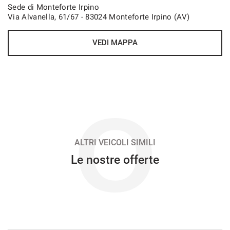
Sede di Monteforte Irpino
Via Alvanella, 61/67 - 83024 Monteforte Irpino (AV)
VEDI
VEDI MAPPA
558€/mese
36 Mesi
VEDI
O
569€/mese
48 Mesi
ALTRI VEICOLI SIMILI
Le nostre offerte
VEDI
585€/mese
48 Mesi