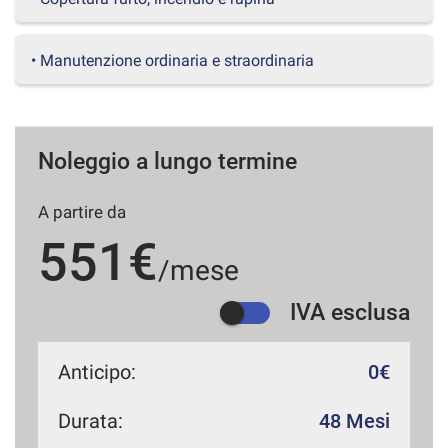
questi
strumenti
di
• Manutenzione ordinaria e straordinaria
tracciamento
si
rimanda
alla
Noleggio a lungo termine
cookie
policy.
Puoi
A partire da
rivedere
e
551€
modificare
/mese
le
tue
IVA esclusa
scelte
in
qualsiasi
Anticipo:
0€
momento.
Durata:
48 Mesi
a