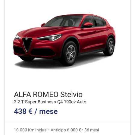
VEDI
597€/mese
36 Mesi
VEDI
605€/mese
48 Mesi
VEDI
ALFA ROMEO Stelvio
2.2 T Super Business Q4 190cv Auto
438 € / mese
608€/mese
36 Mesi
10.000 Km Inclusi • Anticipo 6.000 € • 36 mesi