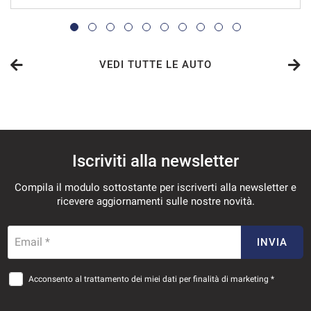
VEDI
623€/mese
48 Mesi
VEDI TUTTE LE AUTO
VEDI
629€/mese
Iscriviti alla newsletter
36 Mesi
Compila il modulo sottostante per iscriverti alla newsletter e
VEDI
ricevere aggiornamenti sulle nostre novità.
648€/mese
Email *
INVIA
36 Mesi
Acconsento al trattamento dei miei dati per finalità di marketing *
VEDI