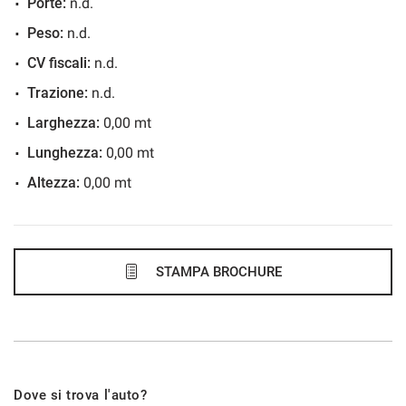
Porte:
n.d.
48 Mesi
Peso:
n.d.
VEDI
CV fiscali:
n.d.
Trazione:
n.d.
521€/mese
Larghezza:
0,00 mt
36 Mesi
Lunghezza:
0,00 mt
Altezza:
0,00 mt
VEDI
538€/mese
36 Mesi
STAMPA BROCHURE
VEDI
538€/mese
Dove si trova l'auto?
48 Mesi