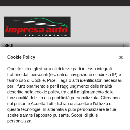
668€/mese
36 Mesi
VEDI
SEDI
Sede di Monteforte Irpino
Cookie Policy
AZIENDA
Questo sito e gli strumenti di terze parti in esso integrati
Azienda
trattano dati personali (es. dati di navigazione o indirizzi IP) e
fanno uso di Cookie, Pixel, Tags o altri identificatori necessari
Contatti
per il funzionamento e per il raggiungimento delle finalità
descritte nella cookie policy, tra cui il miglioramento delle
funzionalità del sito e la pubblicità personalizzata. Cliccando
sul pulsante Accetta Tutti dichiari di accettare l'utilizzo di
TORNA IN CIMA
queste tecnologie. In alternativa puoi personalizzare le tue
scelte tramite l'apposito pulsante. Scopri di più e
Copyright © 2026 Impresa Auto Srl - P.IVA 02923240648 -
Leggi
personalizza.
l'informativa sulla privacy
-
Cookie Policy