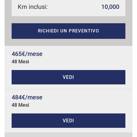
Km inclusi:
10,000
mpre
Cookie necessari
RICHIEDI UN PREVENTIVO
ilitato
Cookie delle preferenze
465€/mese
48 Mesi
Cookie per il miglioramento dell'esperienza utente
VEDI
Cookie analitici
484€/mese
Cookie di marketing
48 Mesi
VEDI
Leggi
la
cookie
policy