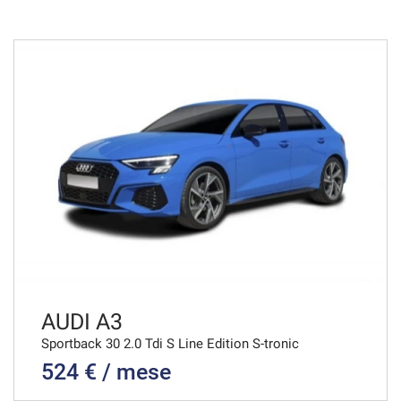
36 Mesi
VEDI
523€/mese
48 Mesi
VEDI
535€/mese
36 Mesi
VEDI
AUDI A3
Sportback 30 2.0 Tdi S Line Edition S-tronic
524 € / mese
540€/mese
48 Mesi