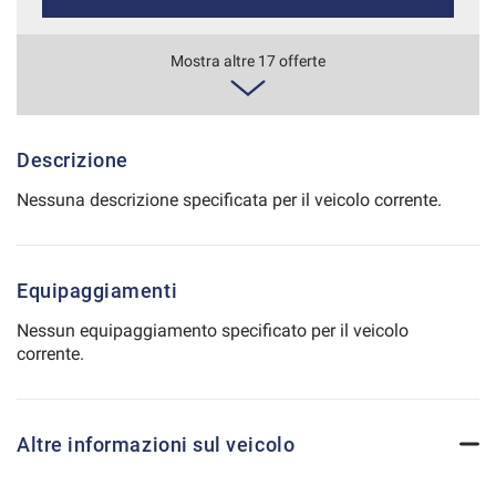
Salva
le
446€/mese
Mostra altre 17 offerte
impostazioni
48 Mesi
VEDI
Descrizione
Nessuna descrizione specificata per il veicolo corrente.
447€/mese
36 Mesi
Equipaggiamenti
VEDI
Nessun equipaggiamento specificato per il veicolo
corrente.
463€/mese
48 Mesi
Altre informazioni sul veicolo
VEDI