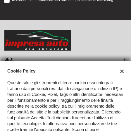
Acconsento al trattamento dei miei dati per finalità di marketing *
VEDI
606€/mese
36 Mesi
VEDI
SEDI
Sede di Monteforte Irpino
Cookie Policy
AZIENDA
Questo sito e gli strumenti di terze parti in esso integrati
Azienda
trattano dati personali (es. dati di navigazione o indirizzi IP) e
fanno uso di Cookie, Pixel, Tags o altri identificatori necessari
Contatti
per il funzionamento e per il raggiungimento delle finalità
descritte nella cookie policy, tra cui il miglioramento delle
funzionalità del sito e la pubblicità personalizzata. Cliccando
sul pulsante Accetta Tutti dichiari di accettare l'utilizzo di
TORNA IN CIMA
queste tecnologie. In alternativa puoi personalizzare le tue
scelte tramite l'apposito pulsante. Scopri di più e