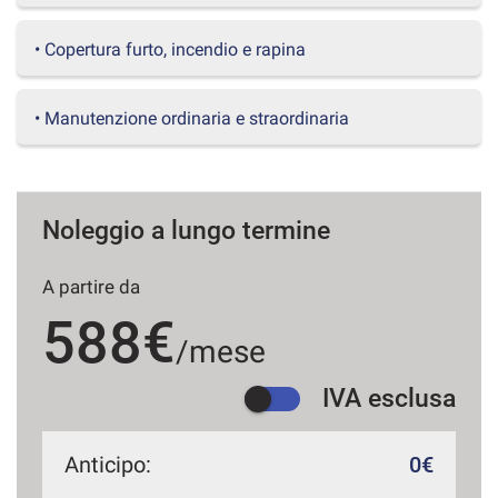
questi
strumenti
• Copertura furto, incendio e rapina
di
tracciamento
si
• Manutenzione ordinaria e straordinaria
rimanda
alla
cookie
policy.
Puoi
Noleggio a lungo termine
rivedere
e
A partire da
modificare
le
588€
tue
/mese
scelte
in
IVA esclusa
qualsiasi
momento.
Anticipo:
0€
a