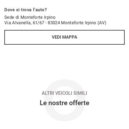
500€/mese
Dove si trova l'auto?
36 Mesi
Sede di Monteforte Irpino
Via Alvanella, 61/67 - 83024 Monteforte Irpino (AV)
VEDI
VEDI MAPPA
500€/mese
48 Mesi
VEDI
O
507€/mese
48 Mesi
ALTRI VEICOLI SIMILI
Le nostre offerte
VEDI
518€/mese