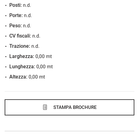
Posti:
n.d.
464€/mese
Porte:
n.d.
36 Mesi
Peso:
n.d.
VEDI
CV fiscali:
n.d.
Trazione:
n.d.
483€/mese
Larghezza:
0,00 mt
36 Mesi
Lunghezza:
0,00 mt
Altezza:
0,00 mt
VEDI
486€/mese
48 Mesi
STAMPA BROCHURE
VEDI