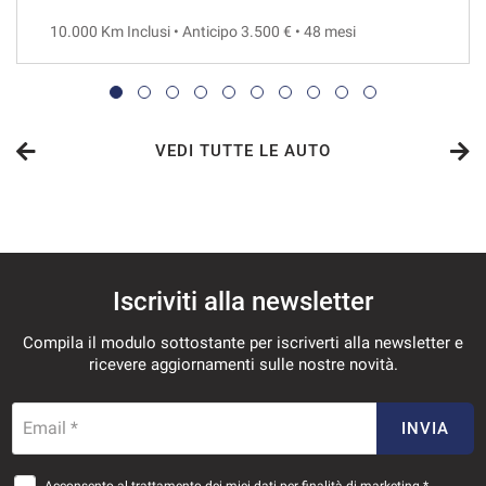
10.000 Km Inclusi • Anticipo 3.500 € • 48 mesi
VEDI
552€/mese
36 Mesi
VEDI TUTTE LE AUTO
VEDI
563€/mese
Iscriviti alla newsletter
48 Mesi
Compila il modulo sottostante per iscriverti alla newsletter e
VEDI
ricevere aggiornamenti sulle nostre novità.
571€/mese
Email *
INVIA
36 Mesi