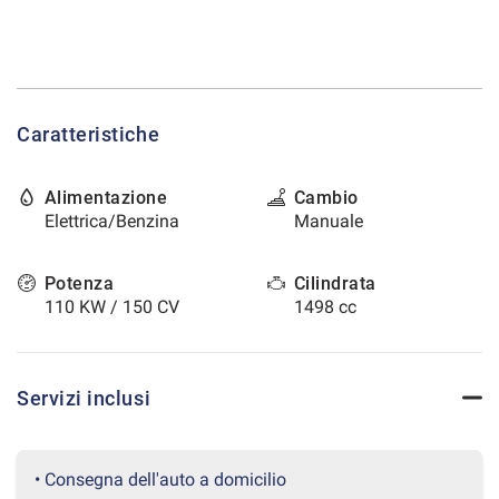
tracciamento
che
CONTATTI
adottiamo
per
offrire
AREA COMMERCIANTI
le
Caratteristiche
funzionalità
e
svolgere
Alimentazione
Cambio
le
Elettrica/Benzina
Manuale
attività
di
seguito
Potenza
Cilindrata
descritte.
110 KW / 150 CV
1498 cc
Per
ottenere
maggiori
informazioni
Servizi inclusi
sull'utilità
e
sul
funzionamento
• Consegna dell'auto a domicilio
di