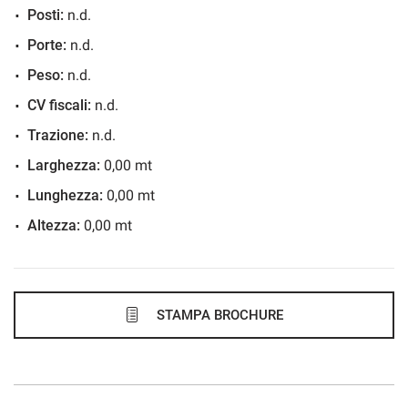
Posti:
n.d.
464€/mese
Porte:
n.d.
36 Mesi
Peso:
n.d.
VEDI
CV fiscali:
n.d.
Trazione:
n.d.
483€/mese
Larghezza:
0,00 mt
36 Mesi
Lunghezza:
0,00 mt
Altezza:
0,00 mt
VEDI
486€/mese
48 Mesi
STAMPA BROCHURE
VEDI