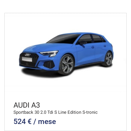
36 Mesi
VEDI
523€/mese
48 Mesi
VEDI
535€/mese
36 Mesi
VEDI
AUDI A3
Sportback 30 2.0 Tdi S Line Edition S-tronic
524 € / mese
540€/mese
48 Mesi