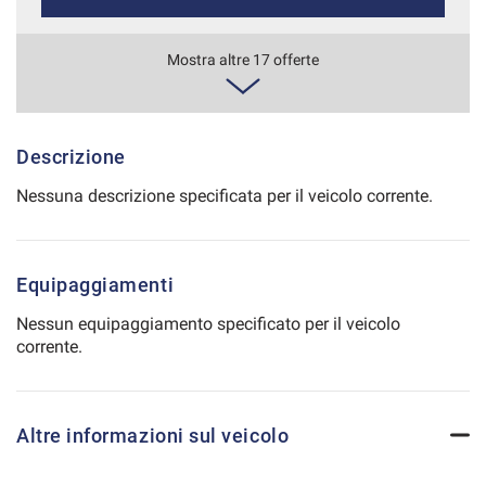
Salva
le
446€/mese
Mostra altre 17 offerte
impostazioni
48 Mesi
VEDI
Descrizione
Nessuna descrizione specificata per il veicolo corrente.
447€/mese
36 Mesi
Equipaggiamenti
VEDI
Nessun equipaggiamento specificato per il veicolo
corrente.
463€/mese
48 Mesi
Altre informazioni sul veicolo
VEDI