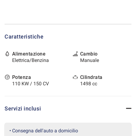
tracciamento
che
CONTATTI
adottiamo
per
offrire
AREA COMMERCIANTI
le
Caratteristiche
funzionalità
e
svolgere
Alimentazione
Cambio
le
Elettrica/Benzina
Manuale
attività
di
seguito
Potenza
Cilindrata
descritte.
110 KW / 150 CV
1498 cc
Per
ottenere
maggiori
informazioni
Servizi inclusi
sull'utilità
e
sul
funzionamento
• Consegna dell'auto a domicilio
di