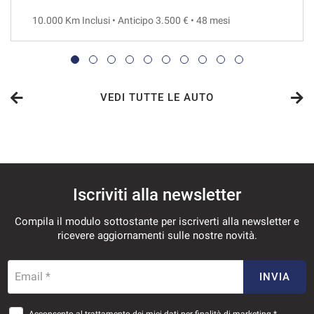
10.000 Km Inclusi • Anticipo 3.500 € • 48 mesi
VEDI
552€/mese
36 Mesi
VEDI TUTTE LE AUTO
VEDI
571€/mese
Iscriviti alla newsletter
36 Mesi
Compila il modulo sottostante per iscriverti alla newsletter e
VEDI
ricevere aggiornamenti sulle nostre novità.
588€/mese
Email *
INVIA
36 Mesi