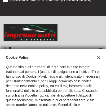
Acconsento al trattamento dei miei dati per finalità di marketing *
VEDI
606€/mese
36 Mesi
VEDI
SEDI
Sede di Monteforte Irpino
Cookie Policy
AZIENDA
Questo sito e gli strumenti di terze parti in esso integrati
Azienda
trattano dati personali (es. dati di navigazione o indirizzi IP) e
fanno uso di Cookie, Pixel, Tags o altri identificatori necessari
Contatti
per il funzionamento e per il raggiungimento delle finalità
descritte nella cookie policy, tra cui il miglioramento delle
funzionalità del sito e la pubblicità personalizzata. Cliccando
sul pulsante Accetta Tutti dichiari di accettare l'utilizzo di
TORNA IN CIMA
queste tecnologie. In alternativa puoi personalizzare le tue
scelte tramite l'apposito pulsante. Scopri di più e