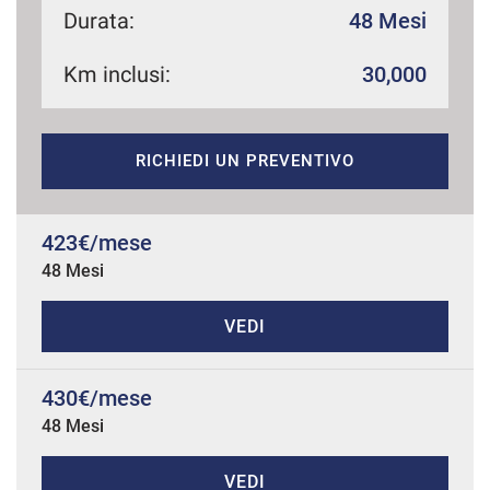
Durata:
48 Mesi
Km inclusi:
30,000
mpre
Cookie necessari
ilitato
RICHIEDI UN PREVENTIVO
Cookie delle preferenze
Cookie per il miglioramento dell'esperienza utente
423€/mese
48 Mesi
Cookie analitici
VEDI
Cookie di marketing
430€/mese
48 Mesi
Leggi
la
cookie
policy
VEDI