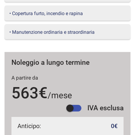
questi
strumenti
• Copertura furto, incendio e rapina
di
tracciamento
si
• Manutenzione ordinaria e straordinaria
rimanda
alla
cookie
policy.
Puoi
Noleggio a lungo termine
rivedere
e
A partire da
modificare
le
563€
tue
/mese
scelte
in
IVA esclusa
qualsiasi
momento.
Anticipo:
0€
a