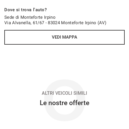
500€/mese
Dove si trova l'auto?
36 Mesi
Sede di Monteforte Irpino
Via Alvanella, 61/67 - 83024 Monteforte Irpino (AV)
VEDI
VEDI MAPPA
500€/mese
48 Mesi
VEDI
O
507€/mese
48 Mesi
ALTRI VEICOLI SIMILI
Le nostre offerte
VEDI
518€/mese