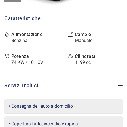
tracciamento
che
CONTATTI
adottiamo
Caratteristiche
per
offrire
AREA COMMERCIANTI
le
Alimentazione
Cambio
funzionalità
Benzina
Manuale
e
svolgere
le
Potenza
Cilindrata
attività
74 KW / 101 CV
1199 cc
di
seguito
descritte.
Per
Servizi inclusi
ottenere
maggiori
informazioni
sull'utilità
• Consegna dell'auto a domicilio
e
sul
funzionamento
• Copertura furto, incendio e rapina
di