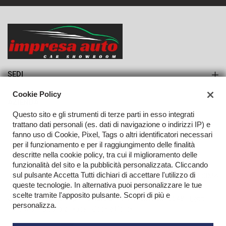
553€/mese
36 Mesi
VEDI
SEDI
Sede di Monteforte Irpino
Cookie Policy
AZIENDA
Questo sito e gli strumenti di terze parti in esso integrati
Azienda
trattano dati personali (es. dati di navigazione o indirizzi IP) e
fanno uso di Cookie, Pixel, Tags o altri identificatori necessari
Contatti
per il funzionamento e per il raggiungimento delle finalità
descritte nella cookie policy, tra cui il miglioramento delle
funzionalità del sito e la pubblicità personalizzata. Cliccando
sul pulsante Accetta Tutti dichiari di accettare l'utilizzo di
TORNA IN CIMA
queste tecnologie. In alternativa puoi personalizzare le tue
scelte tramite l'apposito pulsante. Scopri di più e
Copyright © 2026 Impresa Auto Srl - P.IVA 02923240648 -
Leggi
personalizza.
l'informativa sulla privacy
-
Cookie Policy