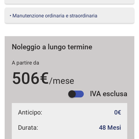
questi
strumenti
• Manutenzione ordinaria e straordinaria
di
tracciamento
si
rimanda
alla
Noleggio a lungo termine
cookie
policy.
Puoi
A partire da
rivedere
506€
e
/mese
modificare
le
IVA esclusa
tue
scelte
in
qualsiasi
Anticipo:
0€
momento.
Durata:
48 Mesi
a