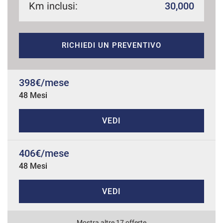
Km inclusi:
30,000
mpre
Cookie necessari
RICHIEDI UN PREVENTIVO
ilitato
Cookie delle preferenze
398€/mese
48 Mesi
Cookie per il miglioramento dell'esperienza utente
VEDI
Cookie analitici
406€/mese
Cookie di marketing
48 Mesi
VEDI
Leggi
la
cookie
policy
Mostra altre 17 offerte