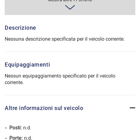
423€/mese
48 Mesi
Salva
le
impostazioni
VEDI
Descrizione
Nessuna descrizione specificata per il veicolo corrente.
428€/mese
36 Mesi
Equipaggiamenti
VEDI
Nessun equipaggiamento specificato per il veicolo
corrente.
436€/mese
48 Mesi
Altre informazioni sul veicolo
VEDI
Posti:
n.d.
440€/mese
Porte:
n.d.