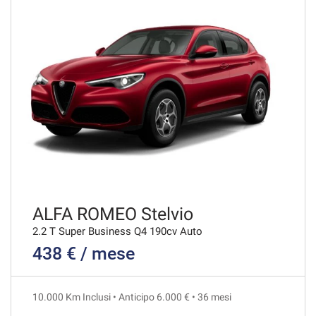
VEDI
480€/mese
48 Mesi
VEDI
493€/mese
48 Mesi
VEDI
ALFA ROMEO Stelvio
2.2 T Super Business Q4 190cv Auto
438 € / mese
501€/mese
36 Mesi
10.000 Km Inclusi • Anticipo 6.000 € • 36 mesi
VEDI