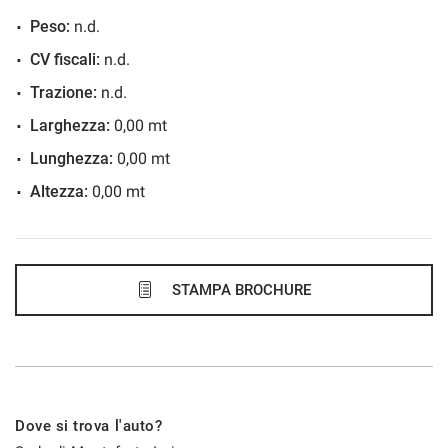
36 Mesi
Peso:
n.d.
VEDI
CV fiscali:
n.d.
Trazione:
n.d.
449€/mese
Larghezza:
0,00 mt
48 Mesi
Lunghezza:
0,00 mt
Altezza:
0,00 mt
VEDI
454€/mese
36 Mesi
STAMPA BROCHURE
VEDI
455€/mese
Dove si trova l'auto?
48 Mesi