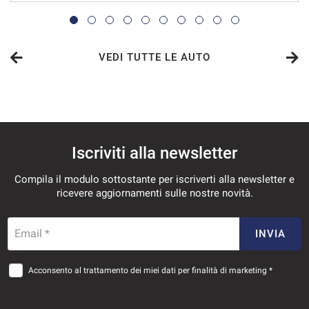
513€/mese
36 Mesi
VEDI TUTTE LE AUTO
VEDI
527€/mese
Iscriviti alla newsletter
36 Mesi
Compila il modulo sottostante per iscriverti alla newsletter e
VEDI
ricevere aggiornamenti sulle nostre novità.
541€/mese
Email *
INVIA
36 Mesi
Acconsento al trattamento dei miei dati per finalità di marketing *
VEDI