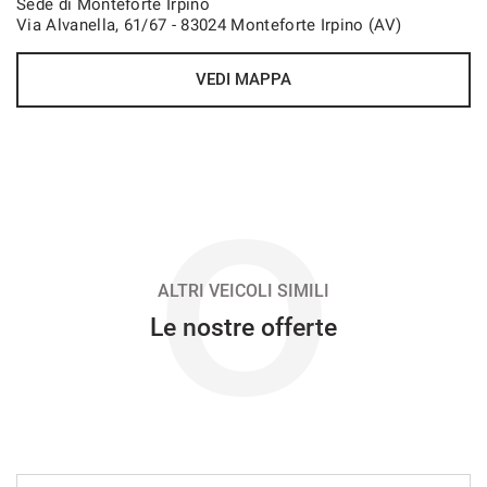
Sede di Monteforte Irpino
Via Alvanella, 61/67 - 83024 Monteforte Irpino (AV)
VEDI
VEDI MAPPA
463€/mese
48 Mesi
VEDI
O
468€/mese
36 Mesi
ALTRI VEICOLI SIMILI
Le nostre offerte
VEDI
480€/mese
36 Mesi