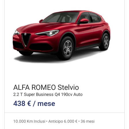
VEDI
493€/mese
48 Mesi
VEDI
501€/mese
36 Mesi
VEDI
ALFA ROMEO Stelvio
2.2 T Super Business Q4 190cv Auto
438 € / mese
506€/mese
48 Mesi
10.000 Km Inclusi • Anticipo 6.000 € • 36 mesi
VEDI