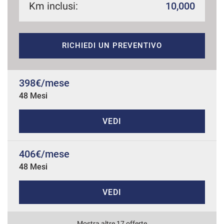
Km inclusi:
10,000
mpre
Cookie necessari
RICHIEDI UN PREVENTIVO
ilitato
Cookie delle preferenze
398€/mese
48 Mesi
Cookie per il miglioramento dell'esperienza utente
VEDI
Cookie analitici
406€/mese
Cookie di marketing
48 Mesi
VEDI
Leggi
la
cookie
policy
Mostra altre 17 offerte