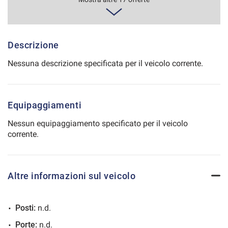
423€/mese
48 Mesi
Salva
le
impostazioni
VEDI
Descrizione
Nessuna descrizione specificata per il veicolo corrente.
428€/mese
36 Mesi
Equipaggiamenti
VEDI
Nessun equipaggiamento specificato per il veicolo
corrente.
436€/mese
48 Mesi
Altre informazioni sul veicolo
VEDI
Posti:
n.d.
440€/mese
Porte:
n.d.