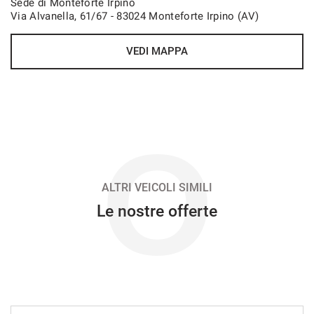
Sede di Monteforte Irpino
Via Alvanella, 61/67 - 83024 Monteforte Irpino (AV)
VEDI
VEDI MAPPA
468€/mese
36 Mesi
VEDI
O
480€/mese
36 Mesi
ALTRI VEICOLI SIMILI
Le nostre offerte
VEDI
480€/mese
48 Mesi