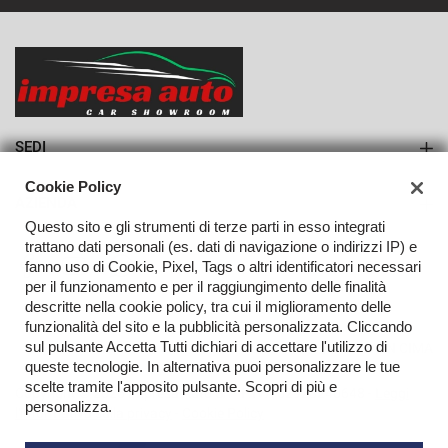
553€/mese
36 Mesi
VEDI
SEDI
Sede di Monteforte Irpino
Cookie Policy
AZIENDA
Questo sito e gli strumenti di terze parti in esso integrati
Azienda
trattano dati personali (es. dati di navigazione o indirizzi IP) e
fanno uso di Cookie, Pixel, Tags o altri identificatori necessari
Contatti
per il funzionamento e per il raggiungimento delle finalità
descritte nella cookie policy, tra cui il miglioramento delle
funzionalità del sito e la pubblicità personalizzata. Cliccando
sul pulsante Accetta Tutti dichiari di accettare l'utilizzo di
TORNA IN CIMA
queste tecnologie. In alternativa puoi personalizzare le tue
scelte tramite l'apposito pulsante. Scopri di più e
Copyright © 2026 Impresa Auto Srl - P.IVA 02923240648 -
Leggi
personalizza.
l'informativa sulla privacy
-
Cookie Policy