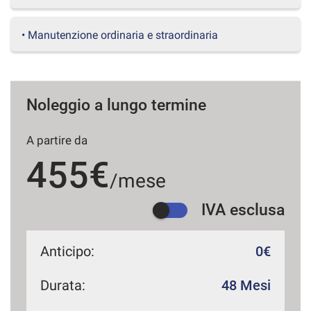
questi
strumenti
• Manutenzione ordinaria e straordinaria
di
tracciamento
si
rimanda
alla
Noleggio a lungo termine
cookie
policy.
Puoi
A partire da
rivedere
455€
e
/mese
modificare
le
IVA esclusa
tue
scelte
in
qualsiasi
Anticipo:
0€
momento.
Durata:
48 Mesi
a