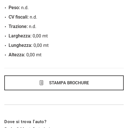
36 Mesi
Peso:
n.d.
VEDI
CV fiscali:
n.d.
Trazione:
n.d.
449€/mese
Larghezza:
0,00 mt
48 Mesi
Lunghezza:
0,00 mt
Altezza:
0,00 mt
VEDI
454€/mese
36 Mesi
STAMPA BROCHURE
VEDI
463€/mese
Dove si trova l'auto?
48 Mesi