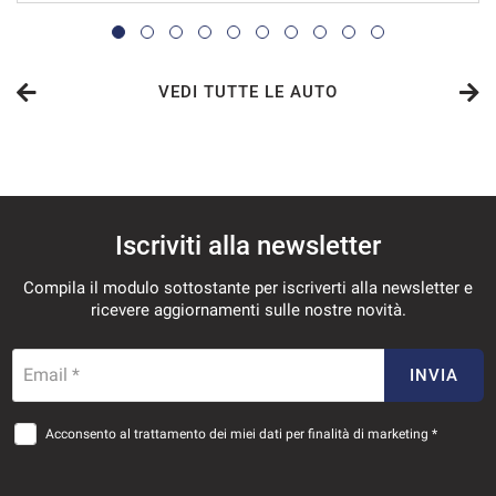
513€/mese
36 Mesi
VEDI TUTTE LE AUTO
VEDI
527€/mese
Iscriviti alla newsletter
36 Mesi
Compila il modulo sottostante per iscriverti alla newsletter e
VEDI
ricevere aggiornamenti sulle nostre novità.
541€/mese
Email *
INVIA
36 Mesi
Acconsento al trattamento dei miei dati per finalità di marketing *
VEDI