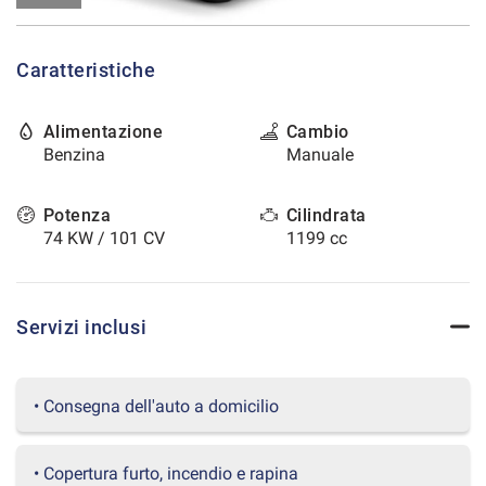
tracciamento
che
CONTATTI
adottiamo
Caratteristiche
per
offrire
AREA COMMERCIANTI
le
Alimentazione
Cambio
funzionalità
Benzina
Manuale
e
svolgere
le
Potenza
Cilindrata
attività
74 KW / 101 CV
1199 cc
di
seguito
descritte.
Per
Servizi inclusi
ottenere
maggiori
informazioni
sull'utilità
• Consegna dell'auto a domicilio
e
sul
funzionamento
• Copertura furto, incendio e rapina
di