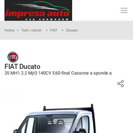
Le
tue
preferenze
di
HOME
Home
>
Tutti i veicoli
>
FIAT
>
Ducato
consenso
Il
AZIENDA
seguente
pannello
ATTIVITÀ E SERVIZI
ti
FIAT Ducato
consente
35 MH1 2.2 Mjt3 140CV E6D-final Cassone a sponde a
di
LISTA VEICOLI
esprimere
le
tue
NOLEGGIO
preferenze
di
consenso
ACQUISTIAMO USATO
alle
tecnologie
ASSISTENZA
di