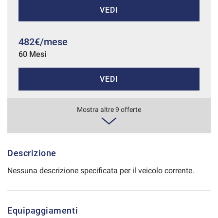
VEDI
Salva
le
impostazioni
482€/mese
60 Mesi
VEDI
509€/mese
Mostra altre 9 offerte
60 Mesi
VEDI
Descrizione
Nessuna descrizione specificata per il veicolo corrente.
511€/mese
48 Mesi
Equipaggiamenti
VEDI