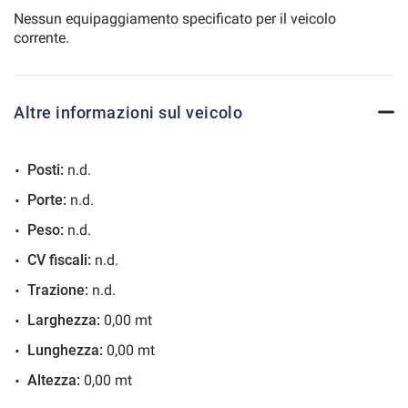
Nessun equipaggiamento specificato per il veicolo
corrente.
540€/mese
48 Mesi
Altre informazioni sul veicolo
VEDI
Posti:
n.d.
540€/mese
Porte:
n.d.
60 Mesi
Peso:
n.d.
VEDI
CV fiscali:
n.d.
Trazione:
n.d.
564€/mese
Larghezza:
0,00 mt
60 Mesi
Lunghezza:
0,00 mt
Altezza:
0,00 mt
VEDI