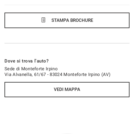
591€/mese
60 Mesi
STAMPA BROCHURE
VEDI
609€/mese
Dove si trova l'auto?
48 Mesi
Sede di Monteforte Irpino
Via Alvanella, 61/67 - 83024 Monteforte Irpino (AV)
VEDI
VEDI MAPPA
622€/mese
60 Mesi
VEDI