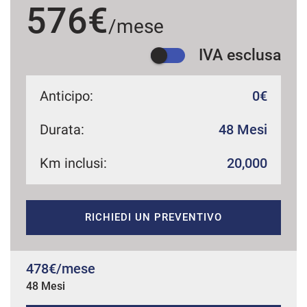
576€
/mese
IVA esclusa
mpre
Cookie necessari
ilitato
Anticipo:
0€
Cookie delle preferenze
Durata:
48 Mesi
Cookie per il miglioramento dell'esperienza utente
Km inclusi:
20,000
Cookie analitici
RICHIEDI UN PREVENTIVO
Cookie di marketing
478€/mese
Leggi
la
48 Mesi
cookie
policy