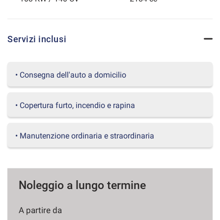
questi
strumenti
di
Servizi inclusi
tracciamento
si
rimanda
alla
• Consegna dell'auto a domicilio
cookie
policy.
Puoi
• Copertura furto, incendio e rapina
rivedere
e
modificare
• Manutenzione ordinaria e straordinaria
le
tue
scelte
in
qualsiasi
Noleggio a lungo termine
momento.
A partire da
a