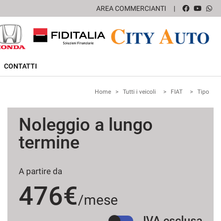
AREA COMMERCIANTI
CONTATTI
Home
>
Tutti i veicoli
>
FIAT
>
Tipo
Noleggio a lungo
termine
A partire da
476€
/mese
IVA esclusa