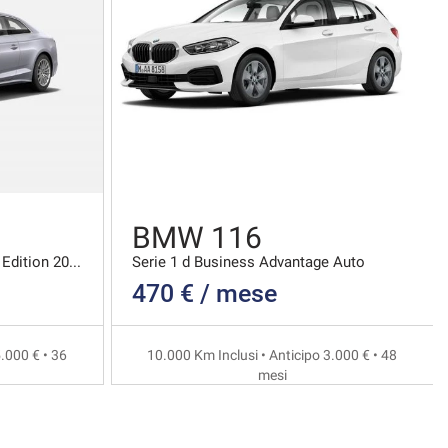
BMW 116
Coupe 40 2.0 Tdi Mhev S Line Edition 204cv S-troni
Serie 1 d Business Advantage Auto
470 € / mese
.000 € • 36
10.000 Km Inclusi • Anticipo 3.000 € • 48
mesi