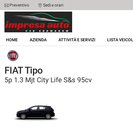
Preventivo
Sedi e orari
Le
tue
preferenze
di
HOME
consenso
HOME
AZIENDA
ATTIVITÀ E SERVIZI
LISTA VEICOL
Il
AZIENDA
seguente
pannello
ATTIVITÀ E SERVIZI
ti
FIAT Tipo
consente
di
5p 1.3 Mjt City Life S&s 95cv
LISTA VEICOLI
esprimere
le
tue
NOLEGGIO
preferenze
di
consenso
ACQUISTIAMO USATO
alle
tecnologie
ASSISTENZA
di