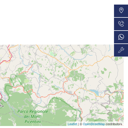
VEDI
36 Mesi
529€/mese
VEDI
36 Mesi
Leaflet
| ©
OpenStreetMap
contributors