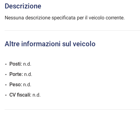
Descrizione
Nessuna descrizione specificata per il veicolo corrente.
mpre
Cookie necessari
ilitato
Altre informazioni sul veicolo
Cookie delle preferenze
Posti:
n.d.
Cookie per il miglioramento dell'esperienza utente
Porte:
n.d.
Peso:
n.d.
Cookie analitici
CV fiscali:
n.d.
Cookie di marketing