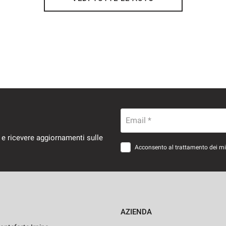
Email *
 e ricevere aggiornamenti sulle
Acconsento al trattamento dei miei
AZIENDA