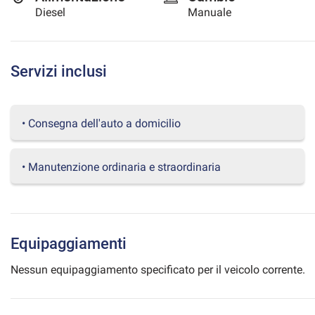
Diesel
Manuale
questi
strumenti
di
tracciamento
Servizi inclusi
si
rimanda
alla
cookie
• Consegna dell'auto a domicilio
policy.
Puoi
rivedere
• Manutenzione ordinaria e straordinaria
e
modificare
le
tue
scelte
in
Equipaggiamenti
qualsiasi
momento.
Nessun equipaggiamento specificato per il veicolo corrente.
a