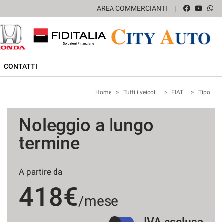
AREA COMMERCIANTI
CONTATTI
Home
>
Tutti i veicoli
>
FIAT
>
Tipo
Noleggio a lungo
termine
A partire da
418€
/mese
IVA esclusa