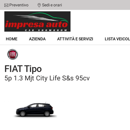
Preventivo
Sedi e orari
Le
tue
preferenze
di
HOME
consenso
HOME
AZIENDA
ATTIVITÀ E SERVIZI
LISTA VEICOL
Il
AZIENDA
seguente
pannello
ATTIVITÀ E SERVIZI
ti
FIAT Tipo
consente
di
5p 1.3 Mjt City Life S&s 95cv
LISTA VEICOLI
esprimere
le
tue
NOLEGGIO
preferenze
di
consenso
ACQUISTIAMO USATO
alle
tecnologie
ASSISTENZA
di