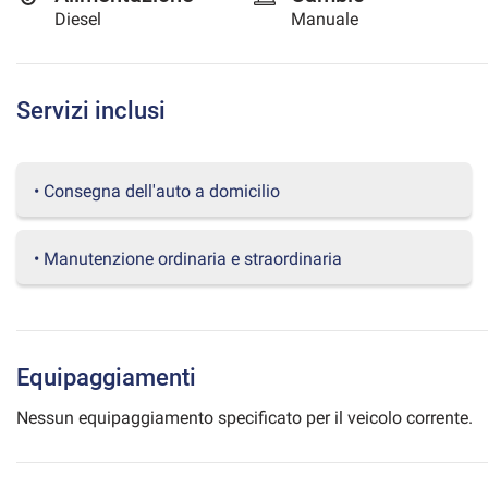
Diesel
Manuale
questi
strumenti
di
tracciamento
Servizi inclusi
si
rimanda
alla
cookie
• Consegna dell'auto a domicilio
policy.
Puoi
rivedere
• Manutenzione ordinaria e straordinaria
e
modificare
le
tue
scelte
in
Equipaggiamenti
qualsiasi
momento.
Nessun equipaggiamento specificato per il veicolo corrente.
a