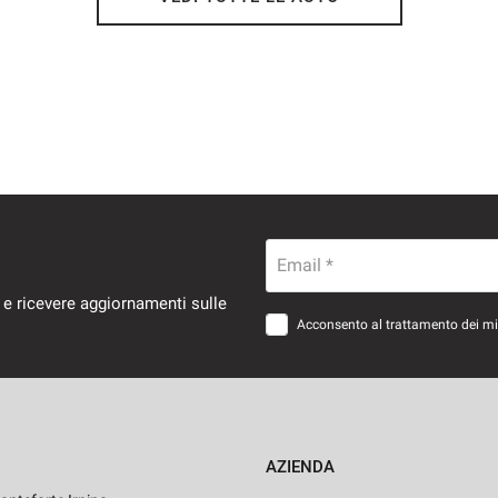
Email *
 e ricevere aggiornamenti sulle
Acconsento al trattamento dei miei
AZIENDA