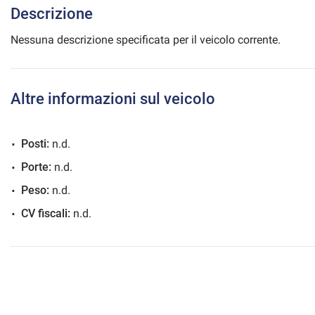
Descrizione
Nessuna descrizione specificata per il veicolo corrente.
mpre
Cookie necessari
ilitato
Altre informazioni sul veicolo
Cookie delle preferenze
Posti:
n.d.
Cookie per il miglioramento dell'esperienza utente
Porte:
n.d.
Peso:
n.d.
Cookie analitici
CV fiscali:
n.d.
Cookie di marketing