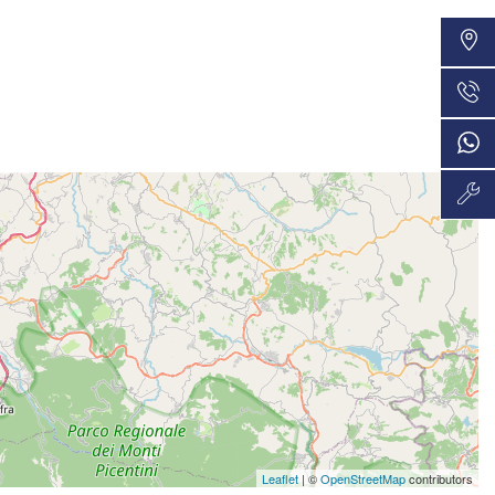
VEDI
36 Mesi
529€/mese
VEDI
36 Mesi
Leaflet
| ©
OpenStreetMap
contributors