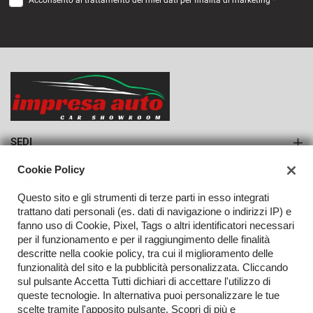
Acconsento al trattamento dei miei dati per finalità di marketing *
VEDI
472€/mese
36 Mesi
VEDI
SEDI
Sede di Monteforte Irpino
Cookie Policy
AZIENDA
Questo sito e gli strumenti di terze parti in esso integrati
Azienda
trattano dati personali (es. dati di navigazione o indirizzi IP) e
fanno uso di Cookie, Pixel, Tags o altri identificatori necessari
Contatti
per il funzionamento e per il raggiungimento delle finalità
descritte nella cookie policy, tra cui il miglioramento delle
funzionalità del sito e la pubblicità personalizzata. Cliccando
sul pulsante Accetta Tutti dichiari di accettare l'utilizzo di
TORNA IN CIMA
queste tecnologie. In alternativa puoi personalizzare le tue
scelte tramite l'apposito pulsante. Scopri di più e