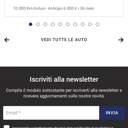
10.000 Km Inclusi • Anticipo 6.000 € • 36 mesi
VEDI
436€/mese
48 Mesi
VEDI TUTTE LE AUTO
VEDI
443€/mese
Iscriviti alla newsletter
36 Mesi
Compila il modulo sottostante per iscriverti alla newsletter e
VEDI
ricevere aggiornamenti sulle nostre novità.
457€/mese
Email *
INVIA
36 Mesi