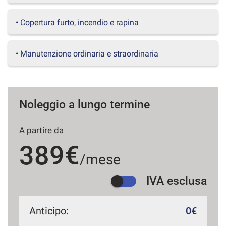
questi
strumenti
• Copertura furto, incendio e rapina
di
tracciamento
si
• Manutenzione ordinaria e straordinaria
rimanda
alla
cookie
policy.
Puoi
Noleggio a lungo termine
rivedere
e
A partire da
modificare
le
389€
tue
/mese
scelte
in
IVA esclusa
qualsiasi
momento.
Anticipo:
0€
a