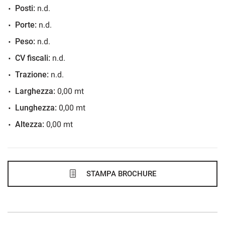
Posti:
n.d.
364€/mese
Porte:
n.d.
48 Mesi
Peso:
n.d.
VEDI
CV fiscali:
n.d.
Trazione:
n.d.
371€/mese
Larghezza:
0,00 mt
36 Mesi
Lunghezza:
0,00 mt
Altezza:
0,00 mt
VEDI
379€/mese
48 Mesi
STAMPA BROCHURE
VEDI