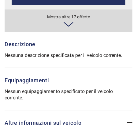
Salva
le
344€/mese
Mostra altre 17 offerte
impostazioni
36 Mesi
VEDI
Descrizione
Nessuna descrizione specificata per il veicolo corrente.
350€/mese
48 Mesi
Equipaggiamenti
VEDI
Nessun equipaggiamento specificato per il veicolo
corrente.
356€/mese
36 Mesi
Altre informazioni sul veicolo
VEDI