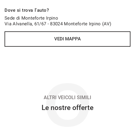
380€/mese
Dove si trova l'auto?
48 Mesi
Sede di Monteforte Irpino
Via Alvanella, 61/67 - 83024 Monteforte Irpino (AV)
VEDI
VEDI MAPPA
385€/mese
36 Mesi
VEDI
O
400€/mese
36 Mesi
ALTRI VEICOLI SIMILI
Le nostre offerte
VEDI
407€/mese