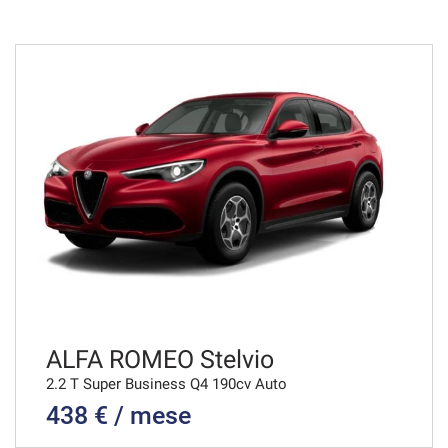
48 Mesi
VEDI
416€/mese
36 Mesi
VEDI
421€/mese
48 Mesi
VEDI
ALFA ROMEO Stelvio
2.2 T Super Business Q4 190cv Auto
438 € / mese
428€/mese
36 Mesi