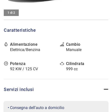
tracciamento
che
CONTATTI
adottiamo
1 di 2
per
offrire
AREA COMMERCIANTI
le
Caratteristiche
funzionalità
e
svolgere
Alimentazione
Cambio
le
Elettrica/Benzina
Manuale
attività
di
seguito
Potenza
Cilindrata
descritte.
92 KW / 125 CV
999 cc
Per
ottenere
maggiori
informazioni
Servizi inclusi
sull'utilità
e
sul
funzionamento
• Consegna dell'auto a domicilio
di