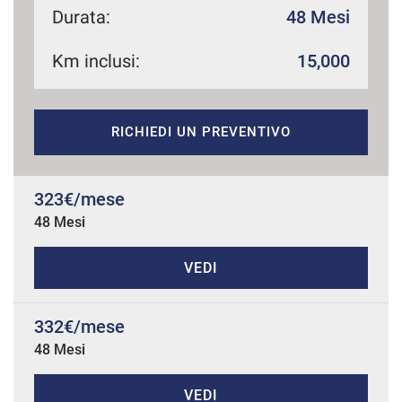
Durata:
48 Mesi
Km inclusi:
15,000
mpre
Cookie necessari
ilitato
RICHIEDI UN PREVENTIVO
Cookie delle preferenze
Cookie per il miglioramento dell'esperienza utente
323€/mese
48 Mesi
Cookie analitici
VEDI
Cookie di marketing
332€/mese
48 Mesi
Leggi
la
cookie
policy
VEDI