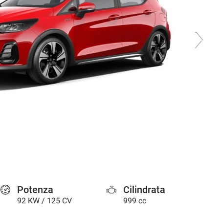
Potenza
Cilindrata
92 KW / 125 CV
999 cc