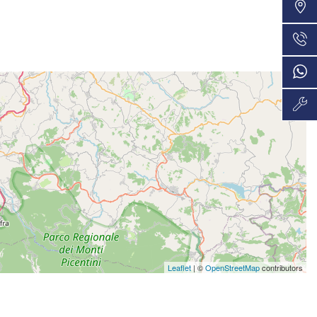
VEDI
48 Mesi
428€/mese
VEDI
36 Mesi
436€/mese
VEDI
48 Mesi
443€/mese
VEDI
36 Mesi
457€/mese
VEDI
36 Mesi
Leaflet
| ©
OpenStreetMap
contributors
472€/mese
VEDI
36 Mesi