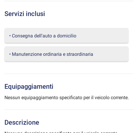
questi
strumenti
Servizi inclusi
di
tracciamento
si
rimanda
• Consegna dell'auto a domicilio
alla
cookie
policy.
• Manutenzione ordinaria e straordinaria
Puoi
rivedere
e
modificare
le
Equipaggiamenti
tue
scelte
Nessun equipaggiamento specificato per il veicolo corrente.
in
qualsiasi
momento.
Descrizione
a