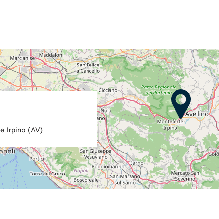
e Irpino (AV)