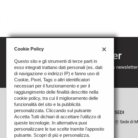
Cookie Policy
Iscriviti alla newsletter
Questo sito e gli strumenti di terze parti in
Compila il modulo sottostante per iscriverti alla newsletter
esso integrati trattano dati personali (es. dati
nostre novità.
di navigazione o indirizzi IP) e fanno uso di
Cookie, Pixel, Tags o altri identificatori
necessari per il funzionamento e per il
raggiungimento delle finalità descritte nella
cookie policy, tra cui il miglioramento delle
funzionalità del sito e la pubblicità
personalizzata. Cliccando sul pulsante
SEDI
Accetta Tutti dichiari di accettare l'utilizzo di
Sede di M
queste tecnologie. In alternativa puoi
personalizzare le tue scelte tramite l'apposito
pulsante. Scopri di più e personalizza.
Leggi