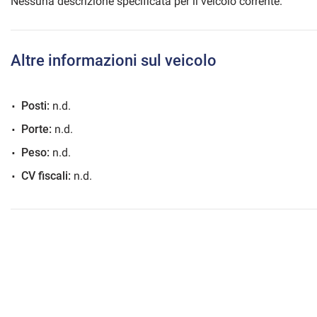
Nessuna descrizione specificata per il veicolo corrente.
Altre informazioni sul veicolo
mpre
Cookie necessari
ilitato
Posti:
n.d.
Cookie delle preferenze
Porte:
n.d.
Peso:
n.d.
Cookie per il miglioramento dell'esperienza utente
CV fiscali:
n.d.
Cookie analitici
Cookie di marketing