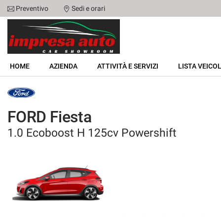
Preventivo
Sedi e orari
Le
tue
preferenze
di
HOME
consenso
HOME
AZIENDA
ATTIVITÀ E SERVIZI
LISTA VEICOL
Il
AZIENDA
seguente
pannello
ATTIVITÀ E SERVIZI
ti
FORD Fiesta
consente
di
1.0 Ecoboost H 125cv Powershift
LISTA VEICOLI
esprimere
le
tue
NOLEGGIO
preferenze
di
consenso
ACQUISTIAMO USATO
alle
tecnologie
ASSISTENZA
di