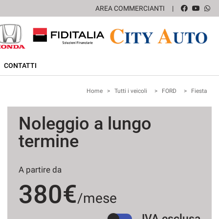
AREA COMMERCIANTI
CONTATTI
Home
>
Tutti i veicoli
>
FORD
>
Fiesta
Noleggio a lungo
termine
A partire da
380€
/mese
IVA esclusa